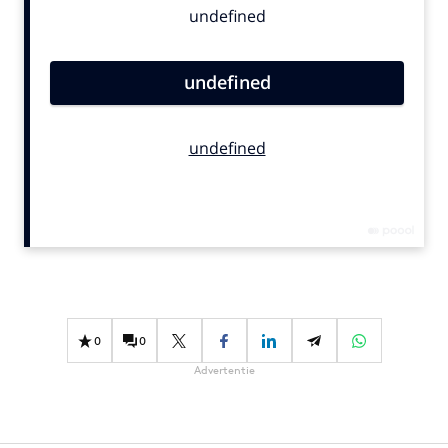
Bureaus
Campagnes
Carriere
Contentmarketing
Craft
Customer Experience
Data & Insights
Design
Digital transformation
Diversiteit
Effectiviteit
0
0
Gedragsverandering
Advertentie
Influencer marketing
Interne communicatie
Martech