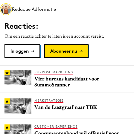
Media
Redactie Adformatie
Merkstrategie
Reacties:
PR
Programmatic
Om een reactie achter te laten is een account vereist.
Purpose Marketing
Inloggen
Abonneer nu
Reputatie & crisis
PURPOSE MARKETING
Vier bureaus kandidaat voor
SummoScanner
MERKSTRATEGIE
Van de Lustgraaf naar TBK
CUSTOMER EXPERIENCE
Consumentenbond wil offensief voor