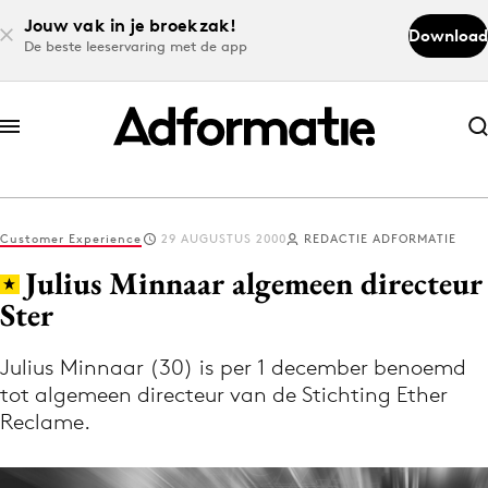
Jouw vak in je broekzak!
Download
De beste leeservaring met de app
Abonneer nu
Abonneer nu
Customer Experience
29 AUGUSTUS 2000
REDACTIE ADFORMATIE
Log in
Julius Minnaar algemeen directeur
Ster
Download de app
Volg het laatste nieuws via de Adformatie
Julius Minnaar (30) is per 1 december benoemd
tot algemeen directeur van de Stichting Ether
Nieuws app
Reclame.