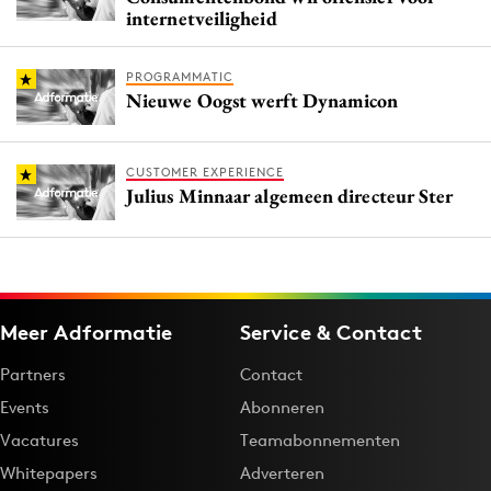
internetveiligheid
PROGRAMMATIC
Nieuwe Oogst werft Dynamicon
CUSTOMER EXPERIENCE
Julius Minnaar algemeen directeur Ster
Meer Adformatie
Service & Contact
Partners
Contact
Events
Abonneren
Vacatures
Teamabonnementen
Whitepapers
Adverteren