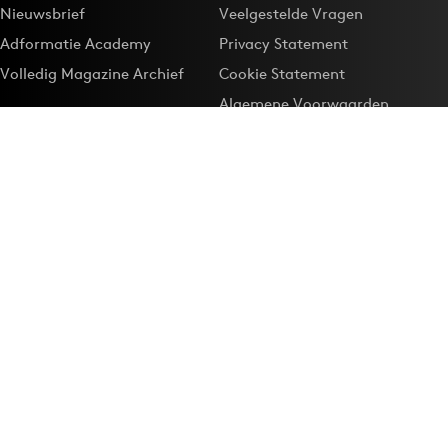
Nieuwsbrief
Veelgestelde Vragen
Adformatie Academy
Privacy Statement
Volledig Magazine Archief
Cookie Statement
Algemene Voorwaarden
Onze app
Maak Adformatie.nl je
Google-favoriet
Privacyinstellingen
Download de
Adformatie Nieuws App