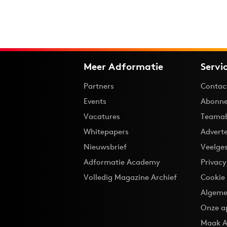
Meer Adformatie
Servi
Partners
Contac
Events
Abonne
Vacatures
Teama
Whitepapers
Advert
Nieuwsbrief
Veelge
Adformatie Academy
Privac
Volledig Magazine Archief
Cookie
Algeme
Onze a
Maak A