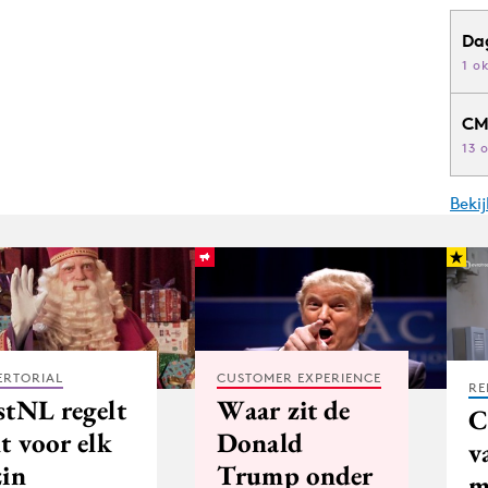
Da
1 o
CM
13 
Beki
ERTORIAL
CUSTOMER EXPERIENCE
RE
stNL regelt
Waar zit de
C
t voor elk
Donald
v
zin
Trump onder
m