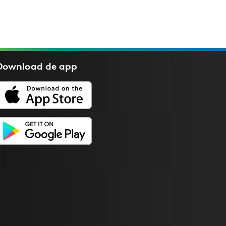
Download de
app