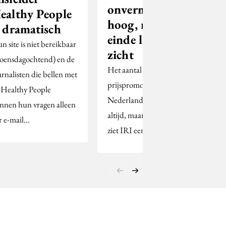
onverminderd
ealthy People
hoog, maar
s dramatisch
einde lijkt in
n site is niet bereikbaar
zicht
oensdagochtend) en de
Het aantal
urnalisten die bellen met
prijspromoties in
 Healthy People
Nederland stijgt nog
nnen hun vragen alleen
altijd, maar in de UK
r e-mail…
ziet IRI een omslag.