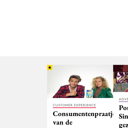
ADV
Po
CUSTOMER EXPERIENCE
Consumentenpraatjes
Sin
van de
ge