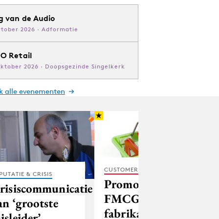
g van de Audio
ktober 2026 · Adformatie
O Retail
oktober 2026 · Doopsgezinde Singelkerk
jk alle evenementen
CUSTOMER EXPERIENCE
PUTATIE & CRISIS
Promotiedruk
risiscommunicatie
FMCG-
an ‘grootste
fabrikanten
isleider’