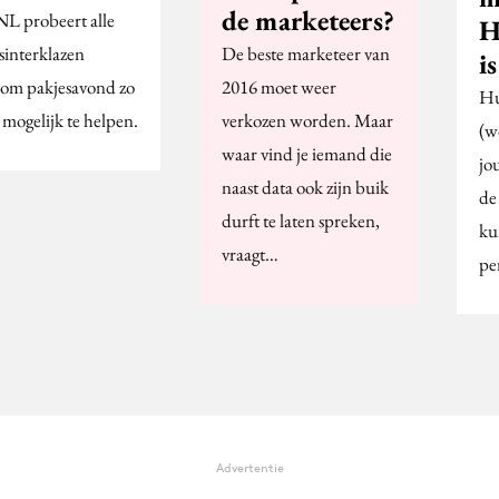
de marketeers?
NL probeert alle
H
sinterklazen
De beste marketeer van
i
om pakjesavond zo
2016 moet weer
Hu
 mogelijk te helpen.
verkozen worden. Maar
(w
waar vind je iemand die
jo
naast data ook zijn buik
de
durft te laten spreken,
ku
vraagt…
pe
Advertentie