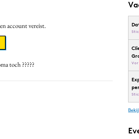
Va
een account vereist.
Da
Sti
Cli
Gr
oma toch ?????
Vor
Ex
pe
Sti
Bekij
Ev