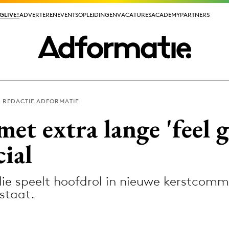
GLIVE!
GLIVE!
ADVERTEREN
ADVERTEREN
EVENTS
EVENTS
OPLEIDINGEN
OPLEIDINGEN
VACATURES
VACATURES
ACADEMY
ACADEMY
PARTNERS
PARTNERS
REDACTIE ADFORMATIE
ieuws app
t extra lange 'feel 
ial
e speelt hoofdrol in nieuwe kerstcomme
Media
staat.
ormation
Merkstrategie
PR