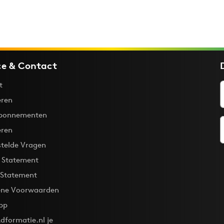
ce & Contact
t
ren
bonnementen
eren
stelde Vragen
y Statement
 Statement
ne Voorwaarden
pp
dformatie.nl je