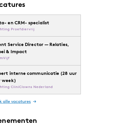
catures
ta- en CRM- specialist
chting Proefdiervrij
ent Service Director — Relaties,
oei & Impact
mVijf
pert interne communicatie (28 uur
r week)
chting CliniClowns Nederland
k alle vacatures
enementen