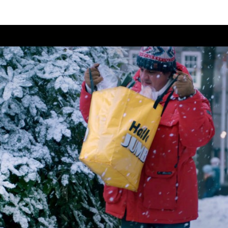
Programmatic
ering
Purpose Marketing
keting
Reputatie & crisis
nicatie