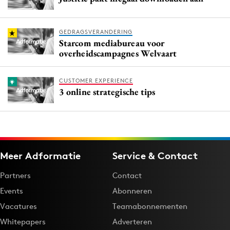
GEDRAGSVERANDERING
Starcom mediabureau voor
overheidscampagnes Welvaart
CUSTOMER EXPERIENCE
3 online strategische tips
Meer Adformatie
Service & Contact
Partners
Contact
Events
Abonneren
Vacatures
Teamabonnementen
Whitepapers
Adverteren