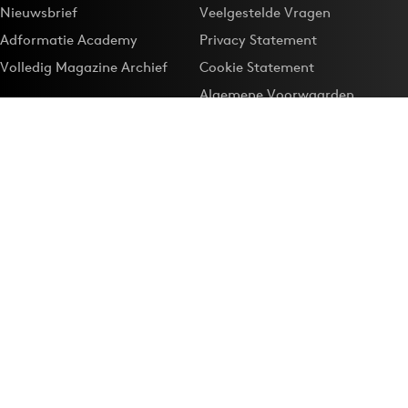
Nieuwsbrief
Veelgestelde Vragen
Adformatie Academy
Privacy Statement
Volledig Magazine Archief
Cookie Statement
Algemene Voorwaarden
Onze app
Maak Adformatie.nl je
Google-favoriet
Privacyinstellingen
Download de
Adformatie Nieuws App