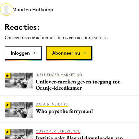
Media
Maarten Hafkamp
Merkstrategie
Reacties:
PR
Programmatic
Om een reactie achter te laten is een account vereist.
Purpose Marketing
Inloggen
Abonneer nu
Reputatie & crisis
INFLUENCER MARKETING
Unilever-merken geven toegang tot
Oranje-kleedkamer
DATA & INSIGHTS
Who pays the ferryman?
CUSTOMER EXPERIENCE
Justitie pakt illegaal downloaden aan