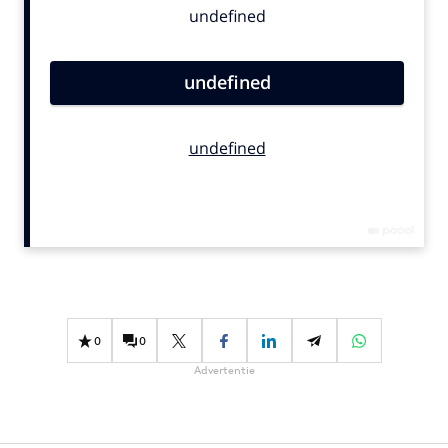
Bureaus
Campagnes
Carriere
Contentmarketing
Craft
Customer Experience
Data & Insights
Design
Digital transformation
Diversiteit
Effectiviteit
0
0
Gedragsverandering
Advertentie
Influencer marketing
Interne communicatie
Martech