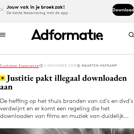
Jouw vak in je broekzak!
Download
De beste leeservaring met de app
Abonneer nu
Abonneer nu
Customer Experience
2 NOVEMBER 2009
MAARTEN HAFKAMP
Log in
Justitie pakt illegaal downloaden
aan
Download de app
Volg het laatste nieuws via de Adformatie
De heffing op het thuis branden van cd's en dvd's
verdwijnt en er komt een regeling die het
Nieuws app
downloaden van films en muziek van duidelijk…