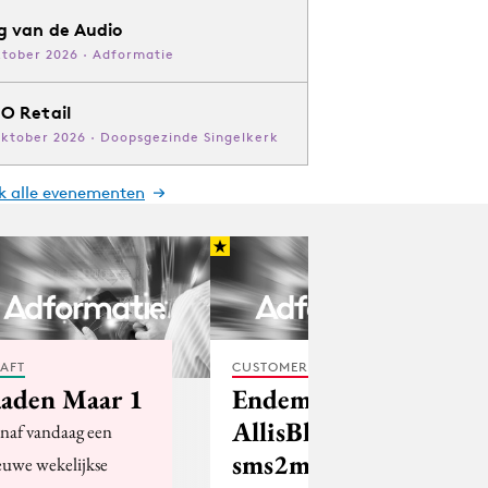
g van de Audio
ktober 2026 · Adformatie
O Retail
oktober 2026 · Doopsgezinde Singelkerk
jk alle evenementen
AFT
CUSTOMER EXPERIENCE
aden Maar 1
Endemol met
AllisBlue in
naf vandaag een
sms2mail
euwe wekelijkse