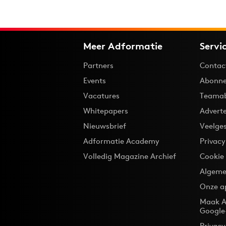
Meer Adformatie
Servi
Partners
Contac
Events
Abonne
Vacatures
Teama
Whitepapers
Advert
Nieuwsbrief
Veelge
Adformatie Academy
Privac
Volledig Magazine Archief
Cookie
Algeme
Onze a
Maak A
Google
Privacy