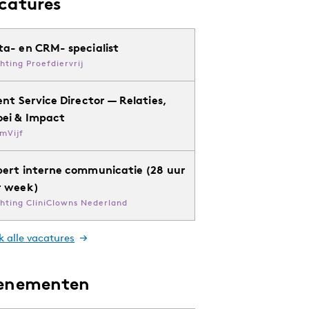
catures
ta- en CRM- specialist
chting Proefdiervrij
ent Service Director — Relaties,
oei & Impact
mVijf
pert interne communicatie (28 uur
r week)
chting CliniClowns Nederland
k alle vacatures
enementen