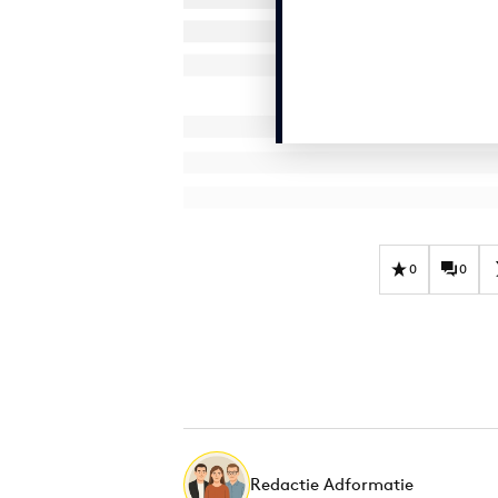
0
0
Redactie Adformatie