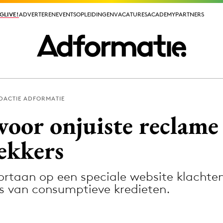
GLIVE!
GLIVE!
ADVERTEREN
ADVERTEREN
EVENTS
EVENTS
OPLEIDINGEN
OPLEIDINGEN
VACATURES
VACATURES
ACADEMY
ACADEMY
PARTNERS
PARTNERS
DACTIE ADFORMATIE
ieuws app
voor onjuiste reclame
ekkers
taan op een speciale website klachten 
Media
rs van consumptieve kredieten.
ormation
Merkstrategie
PR