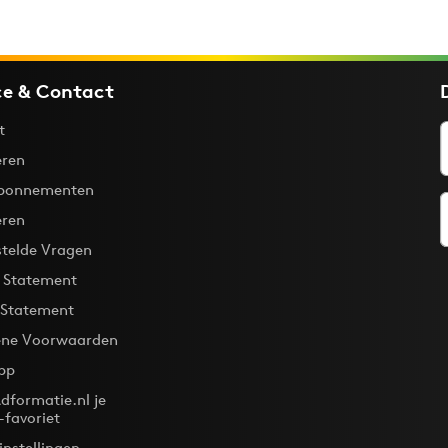
ce & Contact
t
ren
bonnementen
eren
stelde Vragen
y Statement
 Statement
ne Voorwaarden
pp
dformatie.nl je
-favoriet
instellingen