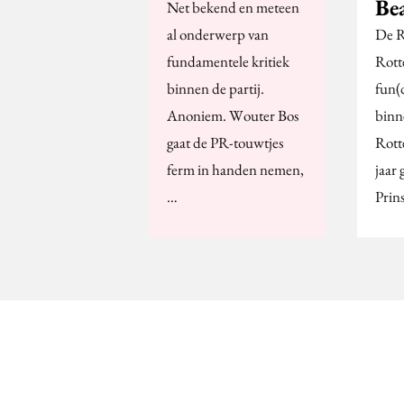
Be
Net bekend en meteen
al onderwerp van
De R
fundamentele kritiek
Rott
binnen de partij.
fun(
Anoniem. Wouter Bos
binn
gaat de PR-touwtjes
Rott
ferm in handen nemen,
jaar 
…
Prin