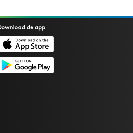
Download de
app