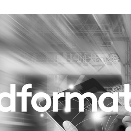
Programmatic
ering
Purpose Marketing
keting
Reputatie & crisis
nicatie