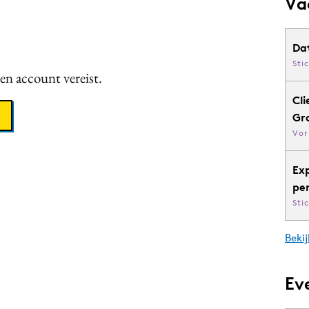
Va
Da
Sti
een account vereist.
Cli
Gr
Vor
Ex
pe
Sti
Bekij
Ev