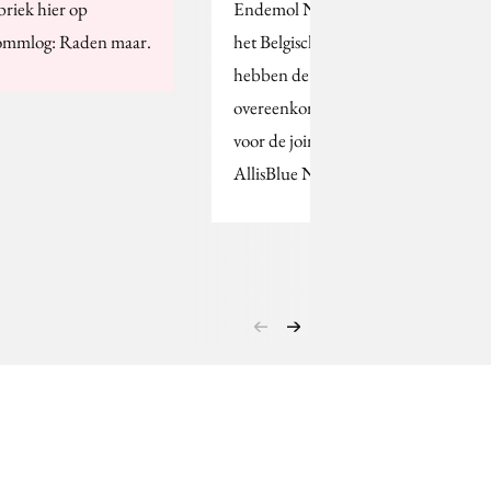
briek hier op
Endemol Nederland en
mmlog: Raden maar.
het Belgische AllisBlue
hebben de definitieve
overeenkomst getekend
voor de joint venture
AllisBlue Nederland.