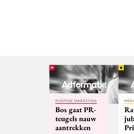
PURPOSE MARKETING
MED
Bos gaat PR-
Ra
teugels nauw
ju
aantrekken
Pr