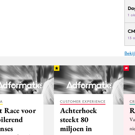
Da
1 o
CM
13 
Beki
IA
CUSTOMER EXPERIENCE
CR
t Race voor
Achterhoek
R
bilerend
steekt 80
Va
inses
miljoen in
ni