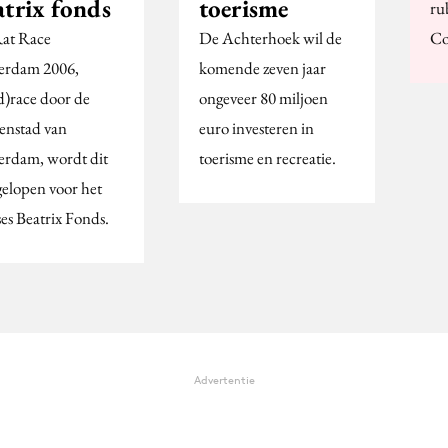
atrix fonds
toerisme
ru
at Race
De Achterhoek wil de
Co
erdam 2006,
komende zeven jaar
d)race door de
ongeveer 80 miljoen
enstad van
euro investeren in
erdam, wordt dit
toerisme en recreatie.
gelopen voor het
ses Beatrix Fonds.
Advertentie