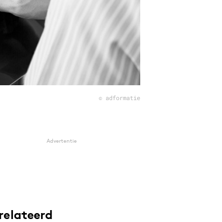
© adformatie
Advertentie
relateerd