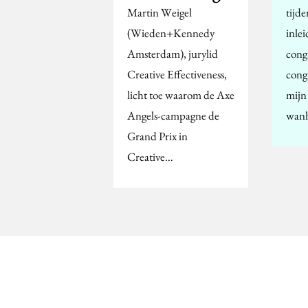
Martin Weigel
tijd
(Wieden+Kennedy
inlei
Amsterdam), jurylid
cong
Creative Effectiveness,
congr
licht toe waarom de Axe
mijn
Angels-campagne de
wanh
Grand Prix in
Creative…