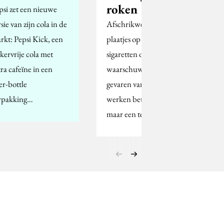
roken
psi zet een nieuwe
sie van zijn cola in de
Afschrikwekkende
rkt: Pepsi Kick, een
plaatjes op pakjes
ikervrije cola met
sigaretten om te
tra cafeïne in een
waarschuwen tegen de
er-bottle
gevaren van roken
rpakking…
werken beter dan alleen
maar een tekstuele…