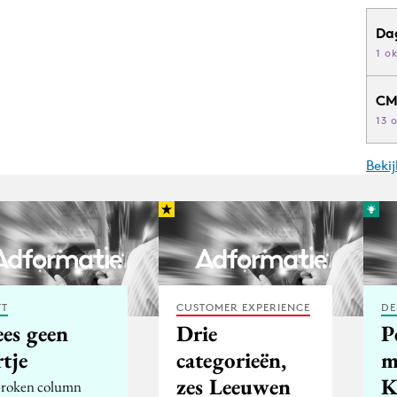
Da
1 o
CM
13 
Beki
FT
CUSTOMER EXPERIENCE
DE
es geen
Drie
P
tje
categorieën,
m
zes Leeuwen
K
roken column