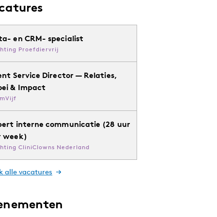
catures
ta- en CRM- specialist
chting Proefdiervrij
ent Service Director — Relaties,
oei & Impact
mVijf
pert interne communicatie (28 uur
r week)
chting CliniClowns Nederland
k alle vacatures
enementen