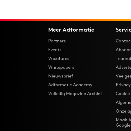
Meer Adformatie
Servi
Partners
Contac
Events
Abonne
Vacatures
Teama
Whitepapers
Advert
Nieuwsbrief
Veelge
Adformatie Academy
Privac
Volledig Magazine Archief
Cookie
Algeme
Onze a
Maak A
Google