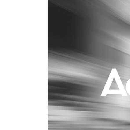
Carriere
Effectiviteit
Contentmarketing
Gedragsverand
Craft
Influencer mar
Customer Experience
Interne commu
Data & Insights
Martech