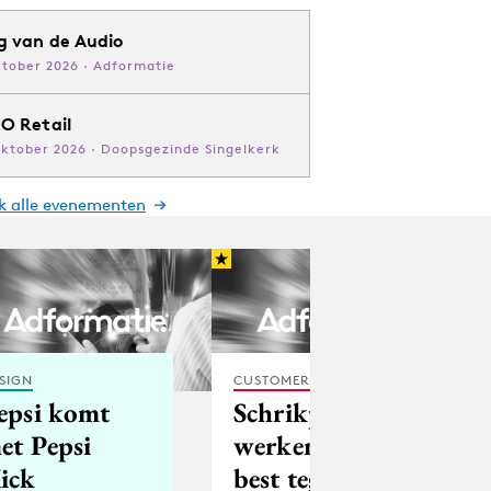
g van de Audio
ktober 2026 · Adformatie
O Retail
oktober 2026 · Doopsgezinde Singelkerk
jk alle evenementen
SIGN
CUSTOMER EXPERIENCE
epsi komt
Schrikplaatjes
et Pepsi
werken het
ick
best tegen