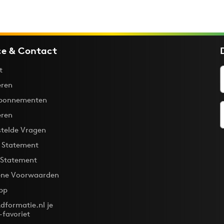
ce & Contact
t
ren
bonnementen
eren
stelde Vragen
y Statement
 Statement
ne Voorwaarden
pp
dformatie.nl je
-favoriet