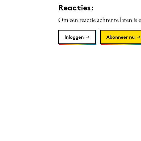
Reacties:
Om een reactie achter te laten is 
Inloggen
Abonneer nu