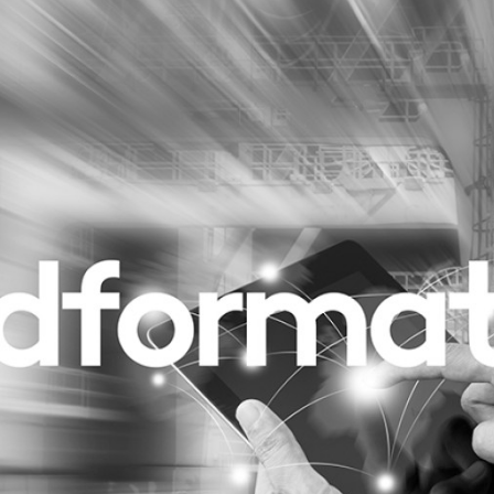
Programmatic
ering
Purpose Marketing
keting
Reputatie & crisis
nicatie