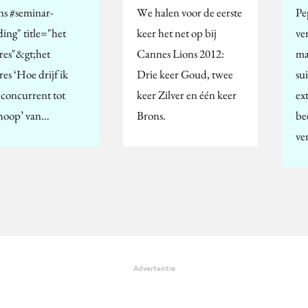
ens #seminar-
We halen voor de eerste
Pe
ding" title="het
keer het net op bij
ver
res"&gt;het
Cannes Lions 2012:
ma
es ‘Hoe drijf ik
Drie keer Goud, twee
su
 concurrent tot
keer Zilver en één keer
ex
oop’ van…
Brons.
be
ve
Advertentie