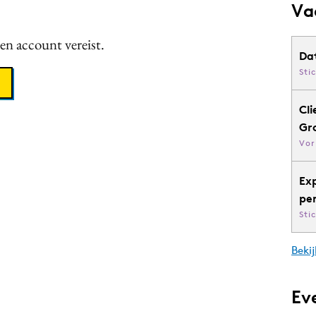
Va
een account vereist.
Da
Sti
Cli
Gr
Vor
Ex
pe
Sti
Bekij
Ev