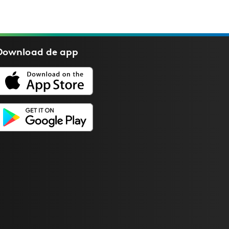
Download de
app