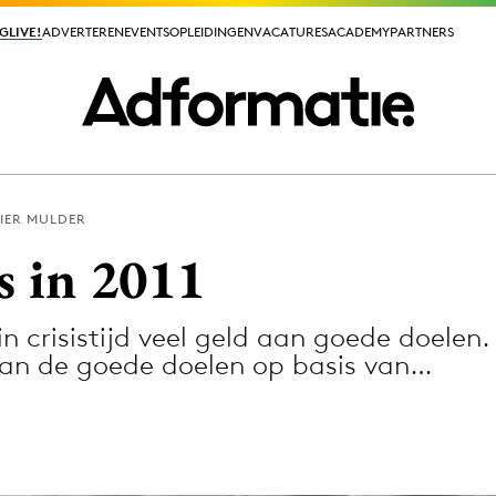
GLIVE!
GLIVE!
ADVERTEREN
ADVERTEREN
EVENTS
EVENTS
OPLEIDINGEN
OPLEIDINGEN
VACATURES
VACATURES
ACADEMY
ACADEMY
PARTNERS
PARTNERS
IER MULDER
ieuws app
s in 2011
n crisistijd veel geld aan goede doelen
van de goede doelen op basis van…
Media
ormation
Merkstrategie
PR