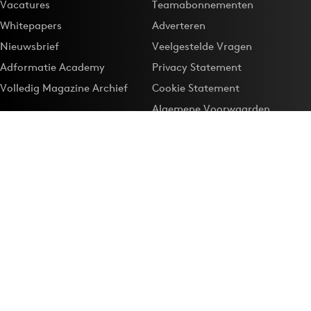
Vacatures
Teamabonnementen
Whitepapers
Adverteren
Nieuwsbrief
Veelgestelde Vragen
Adformatie Academy
Privacy Statement
Volledig Magazine Archief
Cookie Statement
Algemene Voorwaarden
Onze app
Maak Adformatie.nl je
Google-favoriet
Privacyinstellingen
Download de
Adformatie Nieuws App