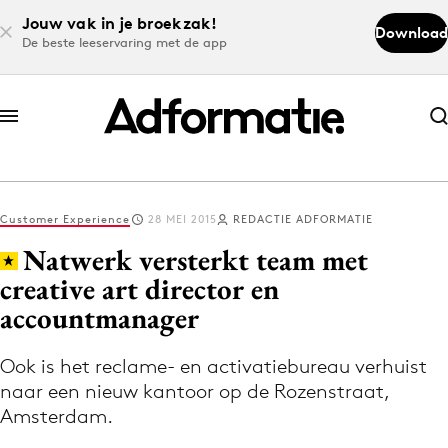
Jouw vak in je broekzak!
Download
De beste leeservaring met de app
Abonneer nu
Abonneer nu
Customer Experience
28 MEI 2015
REDACTIE ADFORMATIE
Log in
Natwerk versterkt team met
creative art director en
accountmanager
Download de app
Volg het laatste nieuws via de Adformatie
Ook is het reclame- en activatiebureau verhuist
Nieuws app
naar een nieuw kantoor op de Rozenstraat,
Amsterdam.