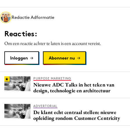
Media
Merkstrategie
Redactie Adformatie
PR
Reacties:
Programmatic
Purpose Marketing
Om een reactie achter te laten is een account vereist.
Reputatie & crisis
Inloggen
Abonneer nu
PURPOSE MARKETING
Nieuwe ADC Talks in het teken van
design, technologie en architectuur
ADVERTORIAL
De klant echt centraal stellen: nieuwe
opleiding rondom Customer Centricity