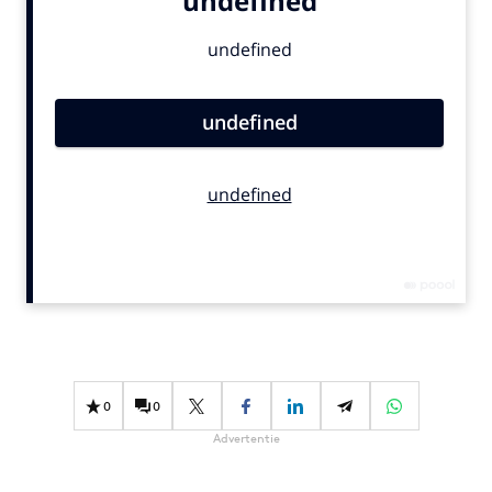
Bureaus
Campagnes
Carriere
Contentmarketing
Craft
Customer Experience
Data & Insights
Design
Digital transformation
Diversiteit
Effectiviteit
Gedragsverandering
0
0
Influencer marketing
Advertentie
Interne communicatie
Martech