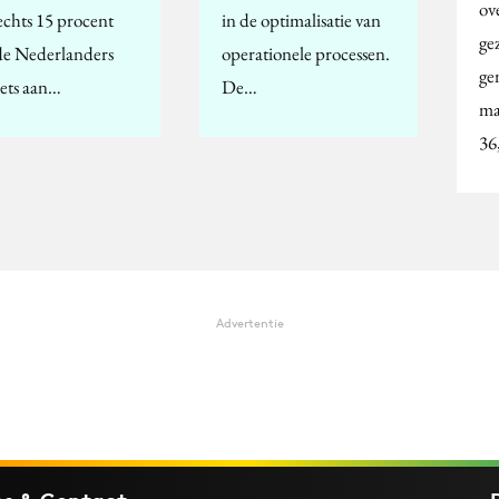
ov
echts 15 procent
in de optimalisatie van
ge
de Nederlanders
operationele processen.
ge
iets aan…
De…
ma
36
Advertentie