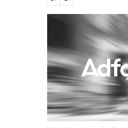
Carriere
Effectiviteit
Contentmarketing
Gedragsverand
Craft
Influencer mar
Customer Experience
Interne commu
Data & Insights
Martech