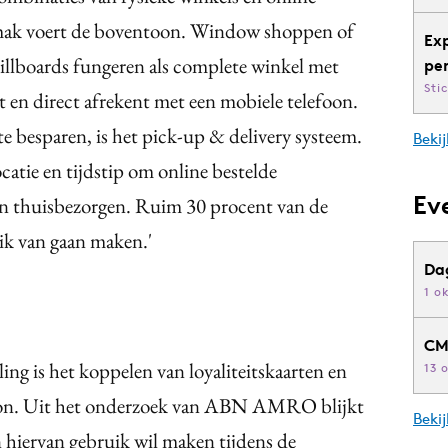
mak voert de boventoon. Window shoppen of
Ex
illboards fungeren als complete winkel met
pe
Sti
t en direct afrekent met een mobiele telefoon.
te besparen, is het pick-up & delivery systeem.
Bekij
atie en tijdstip om online bestelde
Ev
en thuisbezorgen. Ruim 30 procent van de
ik van gaan maken.'
Da
1 o
CM
ng is het koppelen van loyaliteitskaarten en
13 
foon. Uit het onderzoek van ABN AMRO blijkt
Beki
hiervan gebruik wil maken tijdens de