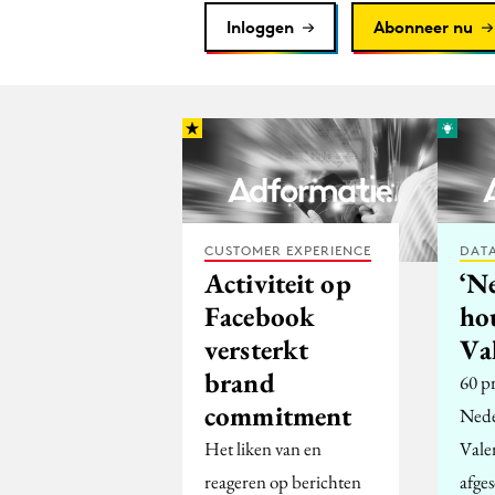
Inloggen
Abonneer nu
CUSTOMER EXPERIENCE
DATA
Activiteit op
‘N
Facebook
ho
versterkt
Va
brand
60 p
commitment
Nede
Het liken van en
Vale
reageren op berichten
afge