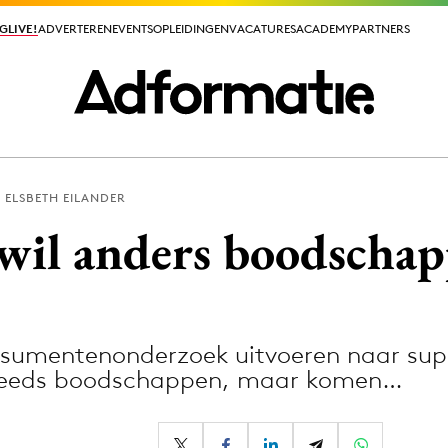
GLIVE!
GLIVE!
ADVERTEREN
ADVERTEREN
EVENTS
EVENTS
OPLEIDINGEN
OPLEIDINGEN
VACATURES
VACATURES
ACADEMY
ACADEMY
PARTNERS
PARTNERS
ELSBETH EILANDER
ieuws app
wil anders boodschap
nsumentenonderzoek uitvoeren naar sup
Media
teeds boodschappen, maar komen…
ormation
Merkstrategie
PR