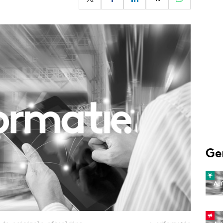
Programmatic
ering
Purpose Marketing
keting
Reputatie & crisis
nicatie
Ge