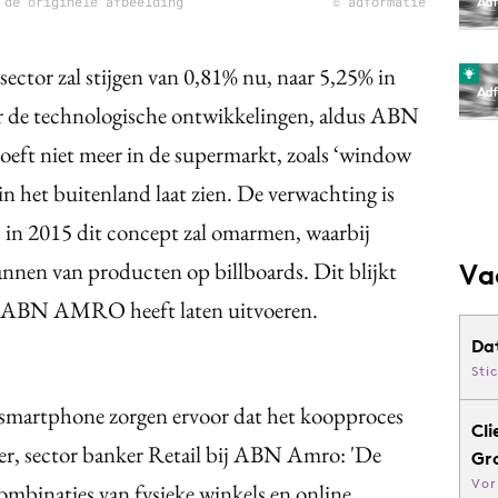
 de originele afbeelding
© adformatie
ector zal stijgen van 0,81% nu, naar 5,25% in
r de technologische ontwikkelingen, aldus ABN
ft niet meer in de supermarkt, zoals ‘window
n het buitenland laat zien. De verwachting is
 in 2015 dit concept zal omarmen, waarbij
nnen van producten op billboards. Dit blijkt
Va
t ABN AMRO heeft laten uitvoeren.
Da
Sti
e smartphone zorgen ervoor dat het koopproces
Cli
ter, sector banker Retail bij ABN Amro: 'De
Gr
Vor
ombinaties van fysieke winkels en online