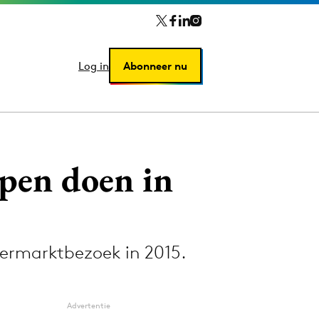
Log in
Log in
Abonneer nu
Abonneer nu
pen doen in
ermarktbezoek in 2015.
Advertentie