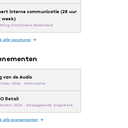
pert interne communicatie (28 uur
r week)
chting CliniClowns Nederland
k alle vacatures
enementen
g van de Audio
ktober 2026 · Adformatie
O Retail
oktober 2026 · Doopsgezinde Singelkerk
jk alle evenementen