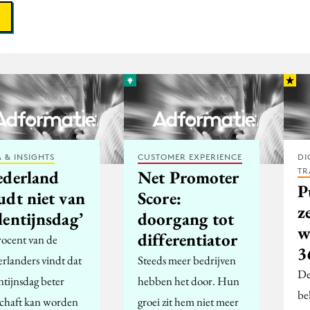
 & INSIGHTS
CUSTOMER EXPERIENCE
DI
TR
ederland
Net Promoter
P
udt niet van
Score:
z
lentijnsdag’
doorgang tot
w
differentiator
rocent van de
3
rlanders vindt dat
Steeds meer bedrijven
De
ntijnsdag beter
hebben het door. Hun
be
schaft kan worden
groei zit hem niet meer