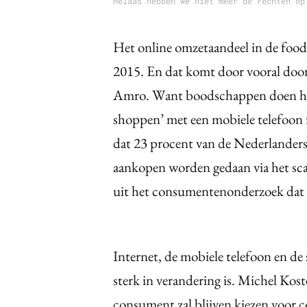
Helaas hebben we niet meer de rechten op
Het online omzetaandeel in de foods
2015. En dat komt door vooral doo
Amro. Want boodschappen doen hoe
shoppen’ met een mobiele telefoon i
dat 23 procent van de Nederlanders
aankopen worden gedaan via het sca
uit het consumentenonderzoek da
Internet, de mobiele telefoon en d
sterk in verandering is. Michel Kos
consument zal blijven kiezen voor c