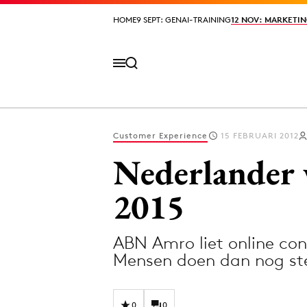
HOME
HOME
9 SEPT: GENAI-TRAINING
9 SEPT: GENAI-TRAINING
12 NOV: MARKETIN
12 NOV: MARKETIN
Customer Experience
15 FEBRUARI 2012
Volg het laatste nieuws via de Adformatie N
Nederlander 
2015
Topics
ABN Amro liet online co
Artificial Intelligence
Design
Mensen doen dan nog s
Bureaus
Digital transf
Campagnes
Diversiteit
0
0