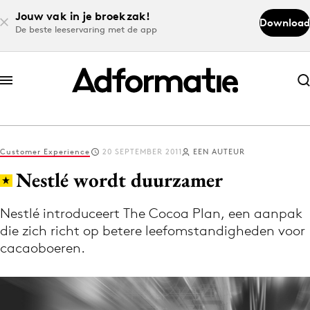
Jouw vak in je broekzak!
Download
De beste leeservaring met de app
Abonneer nu
Abonneer nu
Customer Experience
20 SEPTEMBER 2011
EEN AUTEUR
Log in
Nestlé wordt duurzamer
Nestlé introduceert The Cocoa Plan, een aanpak
Download de app
die zich richt op betere leefomstandigheden voor
Volg het laatste nieuws via de Adformatie
cacaoboeren.
Nieuws app