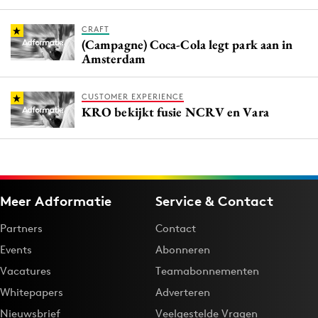
CRAFT
(Campagne) Coca-Cola legt park aan in
Amsterdam
CUSTOMER EXPERIENCE
KRO bekijkt fusie NCRV en Vara
Meer Adformatie
Service & Contact
Partners
Contact
Events
Abonneren
Vacatures
Teamabonnementen
Whitepapers
Adverteren
Nieuwsbrief
Veelgestelde Vragen