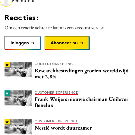
Een auteur
Media
Merkstrategie
Reacties:
PR
Om een reactie achter te laten is een account vereist.
Programmatic
Purpose Marketing
Inloggen
Abonneer nu
Reputatie & crisis
CONTENTMARKETING
Researchbestedingen groeien wereldwijd
met 2.8%
CUSTOMER EXPERIENCE
Frank Weijers nieuwe chairman Unilever
Benelux
CUSTOMER EXPERIENCE
Nestlé wordt duurzamer