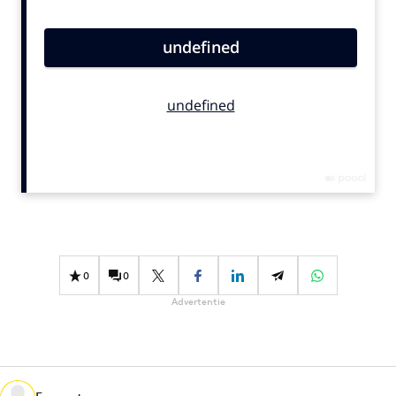
Bureaus
Campagnes
Carriere
Contentmarketing
Craft
Customer Experience
Data & Insights
Design
Digital transformation
Diversiteit
0
0
Effectiviteit
Advertentie
Gedragsverandering
Influencer marketing
Interne communicatie
Martech