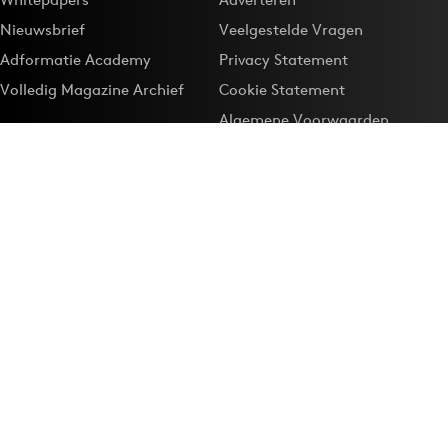
Nieuwsbrief
Veelgestelde Vragen
Adformatie Academy
Privacy Statement
Volledig Magazine Archief
Cookie Statement
Algemene Voorwaarden
Onze app
Maak Adformatie.nl je
Google-favoriet
Privacyinstellingen
Download de
Adformatie Nieuws App