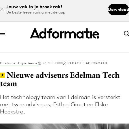
Jouw vak in je broekzak!
Download
De beste leeservaring met de app
Abonneer nu
Abonneer nu
Customer Experience
26 MEI 2008
REDACTIE ADFORMATIE
Log in
Nieuwe adviseurs Edelman Tech
team
Download de app
Volg het laatste nieuws via de Adformatie
Het technology team van Edelman is versterkt
met twee adviseurs, Esther Groot en Elske
Nieuws app
Hoekstra.