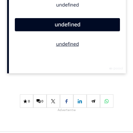
Bureaus
Campagnes
Carriere
Contentmarketing
Craft
Customer Experience
Data & Insights
Design
Digital transformation
Diversiteit
Effectiviteit
0
0
Gedragsverandering
Advertentie
Influencer marketing
Interne communicatie
Martech