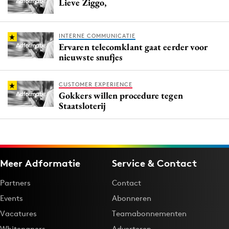
Lieve Ziggo,
INTERNE COMMUNICATIE
Ervaren telecomklant gaat eerder voor
nieuwste snufjes
CUSTOMER EXPERIENCE
Gokkers willen procedure tegen
Staatsloterij
Meer Adformatie
Service & Contact
Partners
Contact
Events
Abonneren
Vacatures
Teamabonnementen
Whitepapers
Adverteren