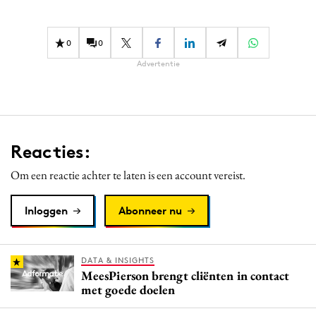
Media
Merkstrategie
0
0
PR
Advertentie
Programmatic
Purpose Marketing
Reputatie & crisis
Reacties:
Om een reactie achter te laten is een account vereist.
Inloggen
Abonneer nu
DATA & INSIGHTS
MeesPierson brengt cliënten in contact
met goede doelen