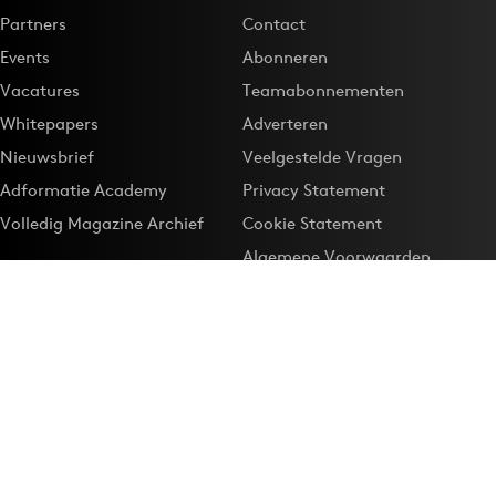
Partners
Contact
Events
Abonneren
Vacatures
Teamabonnementen
Whitepapers
Adverteren
Nieuwsbrief
Veelgestelde Vragen
Adformatie Academy
Privacy Statement
Volledig Magazine Archief
Cookie Statement
Algemene Voorwaarden
Onze app
Maak Adformatie.nl je
Google-favoriet
Privacyinstellingen
Download de
Adformatie Nieuws App