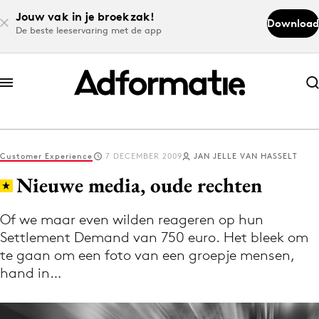
Jouw vak in je broekzak!
Download
De beste leeservaring met de app
Abonneer nu
Abonneer nu
Customer Experience
7 DECEMBER 2009
JAN JELLE VAN HASSELT
Log in
Nieuwe media, oude rechten
Of we maar even wilden reageren op hun
Download de app
Settlement Demand van 750 euro. Het bleek om
Volg het laatste nieuws via de Adformatie
te gaan om een foto van een groepje mensen,
Nieuws app
hand in…