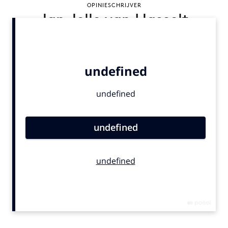
OPINIESCHRIJVER
Bureaus
Jan Jelle van Hasselt
Campagnes
Carriere
Contentmarketing
Craft
Customer Experience
Data & Insights
Design
Digital transformation
Diversiteit
Effectiviteit
Gedragsverandering
Influencer marketing
Interne communicatie
Martech