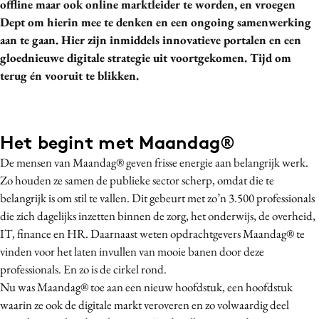
offline maar ook online marktleider te worden, en vroegen
Media
Dept om hierin mee te denken en een ongoing samenwerking
Merkstrategie
aan te gaan. Hier zijn inmiddels innovatieve portalen en een
gloednieuwe digitale strategie uit voortgekomen. Tijd om
PR
terug én vooruit te blikken.
Programmatic
Purpose Marketing
Reputatie & crisis
Het begint met Maandag®
De mensen van Maandag® geven frisse energie aan belangrijk werk.
Zo houden ze samen de publieke sector scherp, omdat die te
belangrijk is om stil te vallen. Dit gebeurt met zo’n 3.500 professionals
die zich dagelijks inzetten binnen de zorg, het onderwijs, de overheid,
IT, finance en HR. Daarnaast weten opdrachtgevers Maandag® te
vinden voor het laten invullen van mooie banen door deze
professionals. En zo is de cirkel rond.
Nu was Maandag® toe aan een nieuw hoofdstuk, een hoofdstuk
waarin ze ook de digitale markt veroveren en zo volwaardig deel