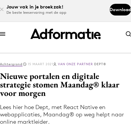
Jouw vak in je broekzak!
Download
De beste leeservaring met de app
Abonneer nu
Abonneer nu
Achtergrond
15 MAART 2021
VAN ONZE PARTNER
DEPT®
Log in
Nieuwe portalen en digitale
strategie stomen Maandag® klaar
voor morgen
Download de app
Volg het laatste nieuws via de Adformatie
Lees hier hoe Dept, met React Native en
Nieuws app
webapplicaties, Maandag® op weg helpt naar
online marktleider.