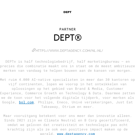
Menu
PARTNER
DEPT®
Home
9 sept: GenAI-training
HTTPS://WWW.DEPTAGENCY.COM/NL-NL/
12 nov: MarketingLive!
DEPT® is half technologiebedrijf, half marketingbureau – en
Adverteren
precies die combinatie maakt ons in staat om de meest ambitieuze
merken van vandaag te helpen bouwen aan de kansen van morgen.
Events
Met ruim 4.000 AI-native specialisten in meer dan 30 kantoren op
Opleidingen
vijf continenten, lopen we voorop in het ontwikkelen van
oplossingen op het gebied van Brand & Media, Customer
Vacatures
Experience, Commerce Growth en Technology & Data. Daarmee zetten
we de toon voor het volgende digitale tijdperk, voor merken als
Academy
Google,
bol.com
, Philips, Eneco, Univé verzekeringen, Just Eat
Takeaway, Otrium en meer.
Partners
Maar vooruitgang betekent voor ons meer dan innovatie alleen.
Topics
Sinds 2021 zijn we Climate Neutral en B Corp gecertificeerd,
omdat we geloven dat creativiteit en technologie pas echt
krachtig zijn als ze ook een positieve impact maken op de
Artificial Intelligence
wereld.
www.deptagency.com