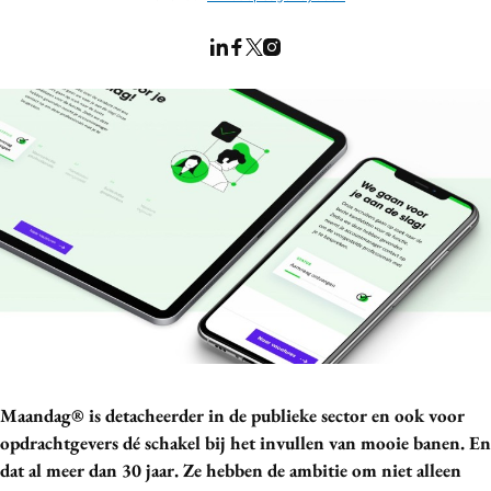
Bureaus
Campagnes
Carriere
Contentmarketing
Craft
Customer Experience
Data & Insights
Design
Digital transformation
Diversiteit
Effectiviteit
Gedragsverandering
Maandag® is detacheerder in de publieke sector en ook voor
Influencer marketing
opdrachtgevers dé schakel bij het invullen van mooie banen. En
Interne communicatie
dat al meer dan 30 jaar. Ze hebben de ambitie om niet alleen
Martech