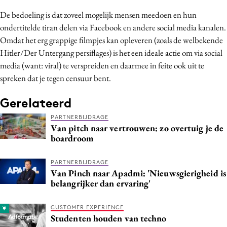
Media
De bedoeling is dat zoveel mogelijk mensen meedoen en hun
Merkstrategie
ondertitelde tiran delen via Facebook en andere social media kanalen.
Omdat het erg grappige filmpjes kan opleveren (zoals de welbekende
PR
Hitler/Der Untergang persiflages) is het een ideale actie om via social
Programmatic
media (want: viral) te verspreiden en daarmee in feite ook uit te
Purpose Marketing
spreken dat je tegen censuur bent.
Reputatie & crisis
Gerelateerd
PARTNERBIJDRAGE
Van pitch naar vertrouwen: zo overtuig je de
boardroom
PARTNERBIJDRAGE
Van Pinch naar Apadmi: 'Nieuwsgierigheid is
belangrijker dan ervaring'
CUSTOMER EXPERIENCE
Studenten houden van techno