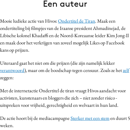
Een auteur
Bureaus
Campagnes
Mooie ludieke actie van Hivos:
Ondertitel de Tiran
. Maak een
Carriere
ondertiteling bij filmpjes van de Iraanse president Ahmadinejad, de
Contentmarketing
Libische kolonel Khadaffi en de Noord-Koreaanse leider Kim Jong-Il
Craft
en maak door het verkrijgen van zoveel mogelijk Likes op Facebook
Customer Experience
kans op prijzen.
Data & Insights
Uiteraard gaat het niet om die prijzen (die zijn namelijk lekker
Design
verantwoord
), maar om de boodschap tegen censuur. Zoals ze het
zelf
Digital transformation
zeggen:
Diversiteit
Met de internetactie Ondertitel de tiran vraagt Hivos aandacht voor
Effectiviteit
activisten, kunstenaars en bloggers die zich – niet zonder risico -
Gedragsverandering
uitspreken voor vrijheid, gerechtigheid en welvaart in hun land.
Influencer marketing
De actie hoort bij de mediacampagne
Sterker met een stem
en duurt 5
Interne communicatie
weken.
Martech