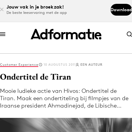
Jouw vak in je broekzak!
Download
De beste leeservaring met de app
Abonneer nu
Abonneer nu
Customer Experience
10 AUGUSTUS 2011
EEN AUTEUR
Log in
Ondertitel de Tiran
Mooie ludieke actie van Hivos: Ondertitel de
Download de app
Tiran. Maak een ondertiteling bij filmpjes van de
Volg het laatste nieuws via de Adformatie
Iraanse president Ahmadinejad, de Libische…
Nieuws app