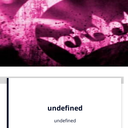
Menu
Home
9 sept: GenAI-training
12 nov: MarketingLive!
Adverteren
Events
Opleidingen
Advertentie
Vacatures
Academy
Partners
Topics
Artificial Intelligence