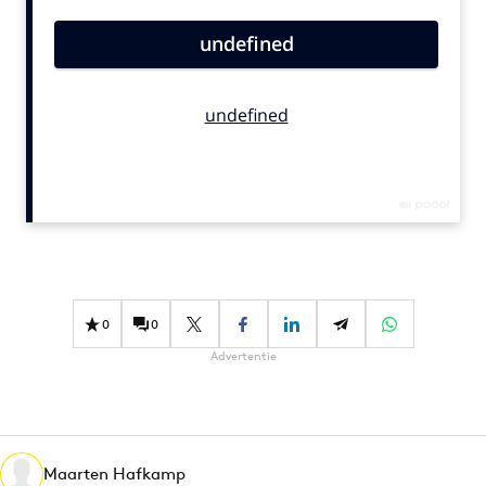
Bureaus
Campagnes
Carriere
Contentmarketing
Craft
Customer Experience
Data & Insights
Design
Digital transformation
Diversiteit
0
0
Effectiviteit
Advertentie
Gedragsverandering
Influencer marketing
Interne communicatie
Maarten Hafkamp
Martech