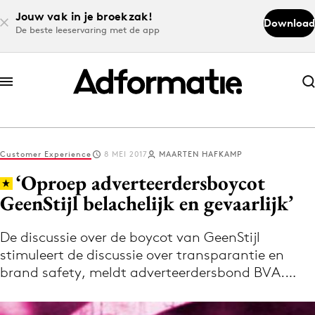
Jouw vak in je broekzak!
Download
De beste leeservaring met de app
Abonneer nu
Abonneer nu
Customer Experience
8 MEI 2017
MAARTEN HAFKAMP
Log in
‘Oproep adverteerdersboycot
GeenStijl belachelijk en gevaarlijk’
Download de app
Volg het laatste nieuws via de Adformatie
De discussie over de boycot van GeenStijl
stimuleert de discussie over transparantie en
Nieuws app
brand safety, meldt adverteerdersbond BVA.…