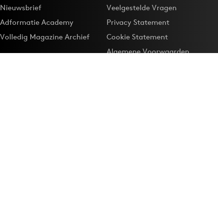
Nieuwsbrief
Veelgestelde Vragen
Adformatie Academy
Privacy Statement
Volledig Magazine Archief
Cookie Statement
Algemene Voorwaarden
Onze app
Maak Adformatie.nl je
Google-favoriet
Privacyinstellingen
Download de
Adformatie Nieuws App