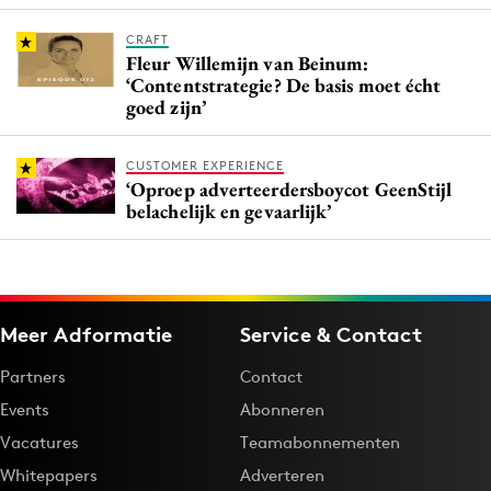
CRAFT
Fleur Willemijn van Beinum:
‘Contentstrategie? De basis moet écht
goed zijn’
CUSTOMER EXPERIENCE
‘Oproep adverteerdersboycot GeenStijl
belachelijk en gevaarlijk’
Meer Adformatie
Service & Contact
Partners
Contact
Events
Abonneren
Vacatures
Teamabonnementen
Whitepapers
Adverteren