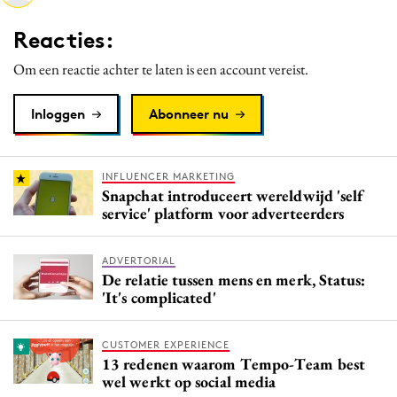
Media
Reacties:
Merkstrategie
Om een reactie achter te laten is een account vereist.
PR
Programmatic
Inloggen
Abonneer nu
Purpose Marketing
Reputatie & crisis
INFLUENCER MARKETING
Snapchat introduceert wereldwijd 'self
service' platform voor adverteerders
ADVERTORIAL
De relatie tussen mens en merk, Status:
'It's complicated'
CUSTOMER EXPERIENCE
13 redenen waarom Tempo-Team best
wel werkt op social media