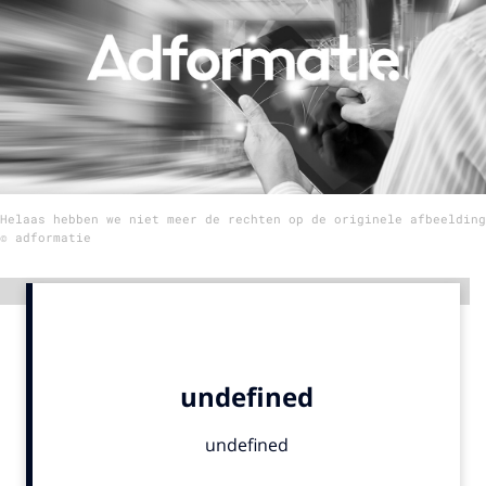
Menu
Home
9 sept: GenAI-training
12 nov: MarketingLive!
Helaas hebben we niet meer de rechten op de originele afbeelding
Adverteren
© adformatie
Events
Opleidingen
Advertentie
Vacatures
Academy
Partners
Topics
Artificial Intelligence