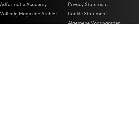
Adformatie Academy
Privacy Statement
Volledig Magazine Archief
Cookie Statement
Algemene Voorwaarden
Onze app
Maak Adformatie.nl je
Google-favoriet
Privacyinstellingen
Download de
Adformatie Nieuws App