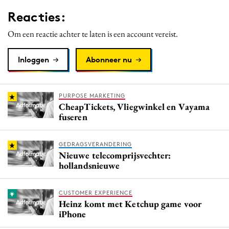
Media
Reacties:
Merkstrategie
Om een reactie achter te laten is een account vereist.
PR
Programmatic
Inloggen
Abonneer nu
Purpose Marketing
Reputatie & crisis
PURPOSE MARKETING
CheapTickets, Vliegwinkel en Vayama
fuseren
GEDRAGSVERANDERING
Nieuwe telecomprijsvechter:
hollandsnieuwe
CUSTOMER EXPERIENCE
Heinz komt met Ketchup game voor
iPhone