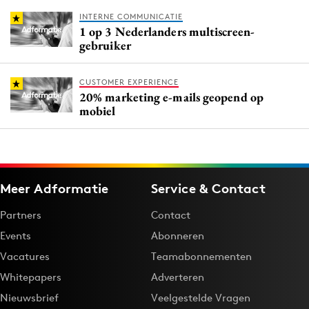
INTERNE COMMUNICATIE
1 op 3 Nederlanders multiscreen-
gebruiker
CUSTOMER EXPERIENCE
20% marketing e-mails geopend op
mobiel
Meer Adformatie
Service & Contact
Partners
Contact
Events
Abonneren
Vacatures
Teamabonnementen
Whitepapers
Adverteren
Nieuwsbrief
Veelgestelde Vragen