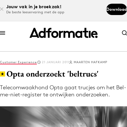
Jouw vak in je broekzak!
Download
De beste leeservaring met de app
Abonneer nu
Abonneer nu
Customer Experience
21 JANUARI 2011
MAARTEN HAFKAMP
Log in
Opta onderzoekt 'beltrucs'
Telecomwaakhond Opta gaat trucjes om het Bel-
Download de app
me-niet-register te ontwijken onderzoeken.
Volg het laatste nieuws via de Adformatie
Nieuws app