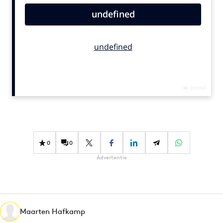
Bureaus
Campagnes
Carriere
Contentmarketing
Craft
Customer Experience
Data & Insights
Design
Digital transformation
0
0
Diversiteit
Advertentie
Effectiviteit
Gedragsverandering
Influencer marketing
Interne communicatie
Maarten Hafkamp
Martech