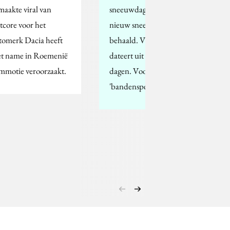
maakte viral van
sneeuwdagen een
tcore voor het
nieuw sneeuwrecord
tomerk Dacia heeft
behaald. Vorig record
t name in Roemenië
dateert uit 1906 met 49
mmotie veroorzaakt.
dagen. Voor een
'bandenspecialist' als…