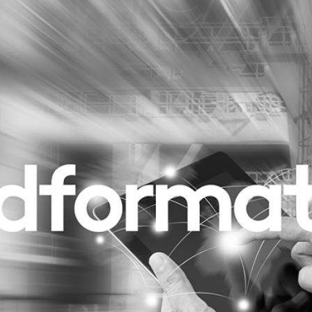
Programmatic
ering
Purpose Marketing
keting
Reputatie & crisis
nicatie