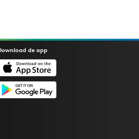
Download de
app