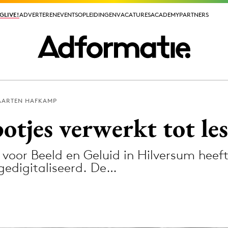
GLIVE!
GLIVE!
ADVERTEREN
ADVERTEREN
EVENTS
EVENTS
OPLEIDINGEN
OPLEIDINGEN
VACATURES
VACATURES
ACADEMY
ACADEMY
PARTNERS
PARTNERS
AARTEN HAFKAMP
ieuws app
otjes verwerkt tot le
 voor Beeld en Geluid in Hilversum heef
gedigitaliseerd. De…
Media
ormation
Merkstrategie
PR