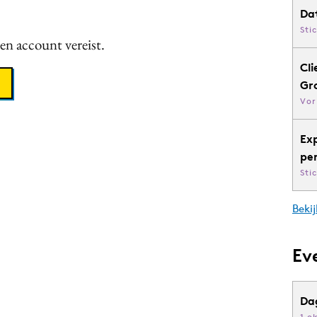
Da
Sti
een account vereist.
Cli
Gr
Vor
Ex
pe
Sti
Bekij
Ev
Da
1 o