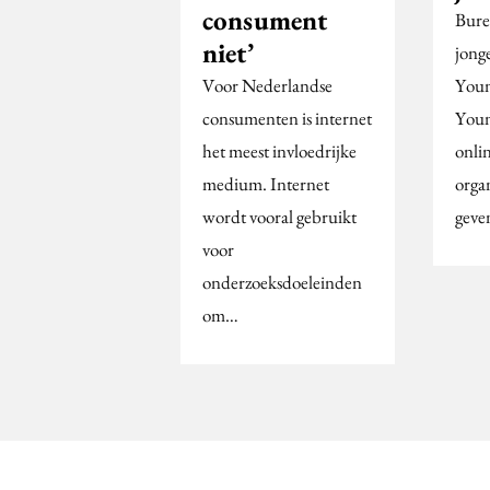
consument
Bure
niet’
jong
Voor Nederlandse
Youn
consumenten is internet
Youn
het meest invloedrijke
onlin
medium. Internet
organ
wordt vooral gebruikt
geve
voor
onderzoeksdoeleinden
om…