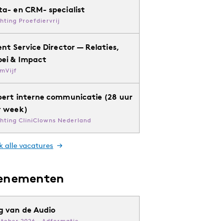
ta- en CRM- specialist
chting Proefdiervrij
ent Service Director — Relaties,
oei & Impact
mVijf
pert interne communicatie (28 uur
r week)
chting CliniClowns Nederland
k alle vacatures
enementen
g van de Audio
ktober 2026 · Adformatie