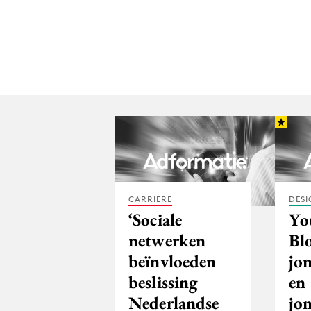
CARRIERE
DESI
‘Sociale
Yo
netwerken
Bl
beïnvloeden
jo
beslissing
en
Nederlandse
jo