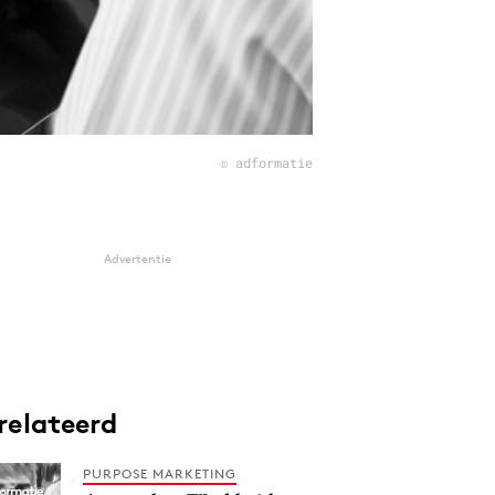
© adformatie
Advertentie
relateerd
PURPOSE MARKETING