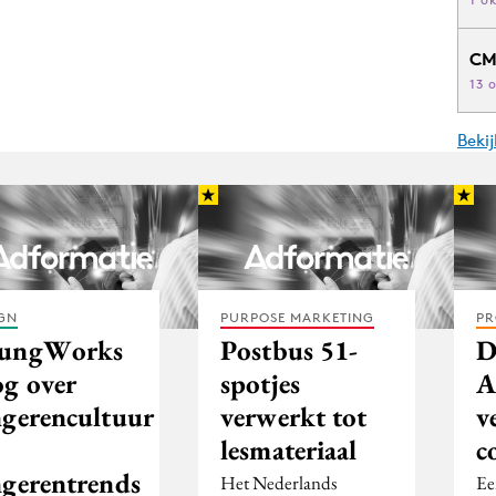
CM
13 
Beki
GN
PURPOSE MARKETING
PR
ungWorks
Postbus 51-
D
og over
spotjes
A
ngerencultuur
verwerkt tot
v
lesmateriaal
c
ngerentrends
Het Nederlands
Ee