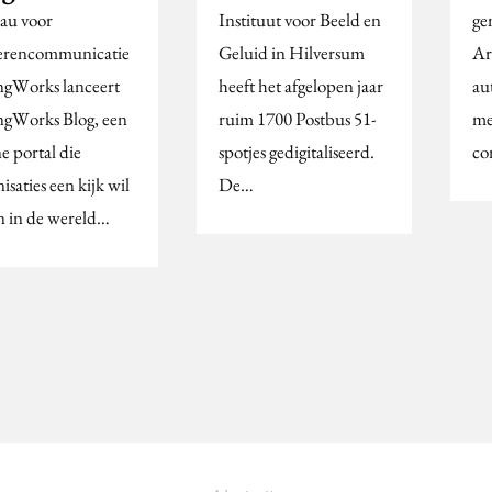
au voor
Instituut voor Beeld en
ge
erencommunicatie
Geluid in Hilversum
Ar
gWorks lanceert
heeft het afgelopen jaar
au
gWorks Blog, een
ruim 1700 Postbus 51-
me
e portal die
spotjes gedigitaliseerd.
co
isaties een kijk wil
De…
n in de wereld…