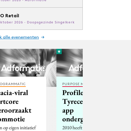
O Retail
oktober 2026 · Doopsgezinde Singelkerk
jk alle evenementen
OGRAMMATIC
PURPOSE MARKETING
acia-viral
Profile
rtcore
Tyrecenter
eroorzaakt
app
ommotie
n op eigen initiatief
2010 heeft met 53