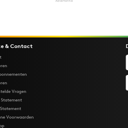
Advertentie
ce & Contact
t
ren
bonnementen
eren
stelde Vragen
y Statement
 Statement
ne Voorwaarden
pp