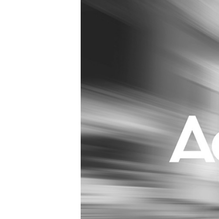
Carriere
Effectiviteit
Contentmarketing
Gedragsverand
Craft
Influencer mar
Customer Experience
Interne commu
Data & Insights
Martech