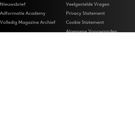
Nieuwsbrief
Veelgestelde Vragen
Adformatie Academy
Privacy Statement
Volledig Magazine Archief
Cookie Statement
Algemene Voorwaarden
Onze app
Maak Adformatie.nl je
Google-favoriet
Privacyinstellingen
Download de
Adformatie Nieuws App