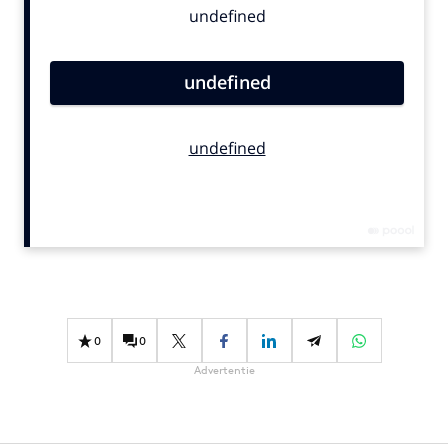
Bureaus
Campagnes
Carriere
Contentmarketing
Craft
Customer Experience
Data & Insights
Design
Digital transformation
Diversiteit
Effectiviteit
0
0
Gedragsverandering
Advertentie
Influencer marketing
Interne communicatie
Martech