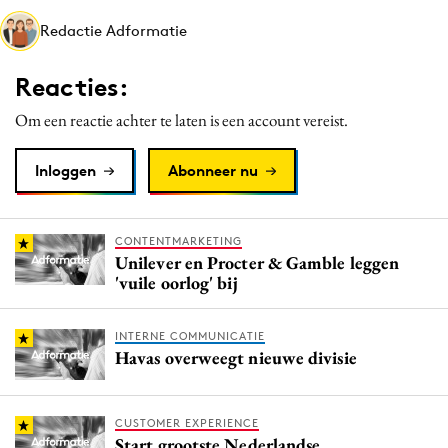
Media
Redactie Adformatie
Merkstrategie
Reacties:
PR
Programmatic
Om een reactie achter te laten is een account vereist.
Purpose Marketing
Inloggen
Abonneer nu
Reputatie & crisis
CONTENTMARKETING
Unilever en Procter & Gamble leggen
'vuile oorlog' bij
INTERNE COMMUNICATIE
Havas overweegt nieuwe divisie
CUSTOMER EXPERIENCE
Start grootste Nederlandse