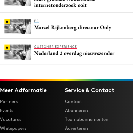
internetonderzoek ooit
PR
Marcel Rijkenberg directeur Only
CUSTOMER EXPERIENCE
Nederland 2 overdag nieuwszender
Meer Adformatie
Service & Contact
Partners
Contact
Events
Abonneren
Vacatures
Teamabonnementen
Whitepapers
Adverteren