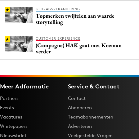
GEDRAGSVERANDERING
Topmerken twijfelen aan waarde
storytelling
CUSTOMER EXPERIENCE
(Campagne) HAK gaat met Koeman
verder
Meer Adformatie
Service & Contact
Partners
Contact
Events
Abonneren
Vacatures
Teamabonnementen
Whitepapers
Adverteren
Nieuwsbrief
Veelgestelde Vragen