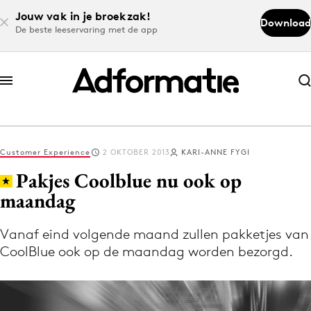
Jouw vak in je broekzak!
Download
De beste leeservaring met de app
Abonneer nu
Abonneer nu
Customer Experience
2 OKTOBER 2013
KARI-ANNE FYGI
Log in
Pakjes Coolblue nu ook op
maandag
Download de app
Volg het laatste nieuws via de Adformatie
Vanaf eind volgende maand zullen pakketjes van
CoolBlue ook op de maandag worden bezorgd.
Nieuws app