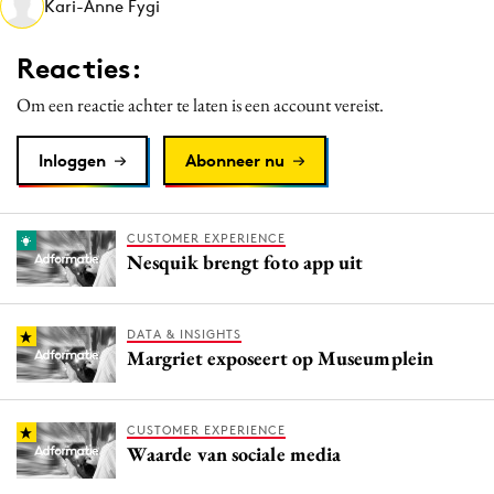
Kari-Anne Fygi
Media
Merkstrategie
Reacties:
PR
Om een reactie achter te laten is een account vereist.
Programmatic
Purpose Marketing
Inloggen
Abonneer nu
Reputatie & crisis
CUSTOMER EXPERIENCE
Nesquik brengt foto app uit
DATA & INSIGHTS
Margriet exposeert op Museumplein
CUSTOMER EXPERIENCE
Waarde van sociale media