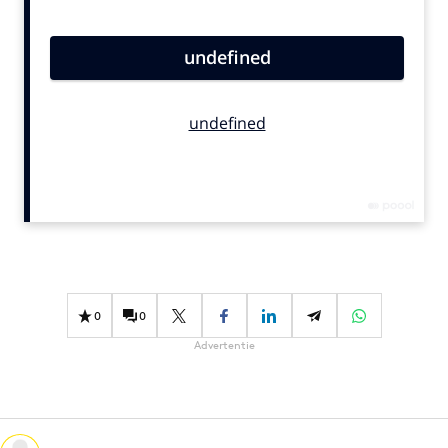
Bureaus
Campagnes
Carriere
Contentmarketing
Craft
Customer Experience
Data & Insights
Design
Digital transformation
Diversiteit
0
0
Effectiviteit
Advertentie
Gedragsverandering
Influencer marketing
Interne communicatie
Martech