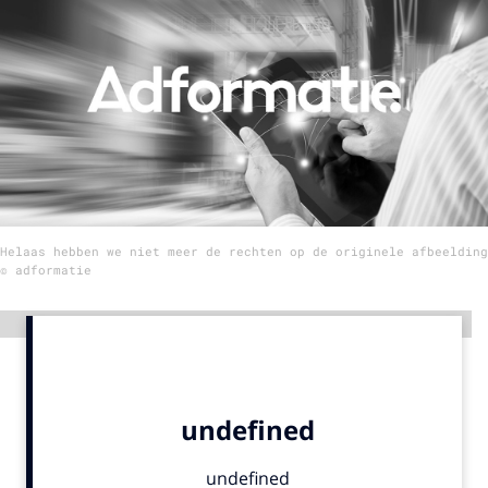
Menu
Home
9 sept: GenAI-training
12 nov: MarketingLive!
Adverteren
Helaas hebben we niet meer de rechten op de originele afbeelding
Events
© adformatie
Opleidingen
Vacatures
Advertentie
Academy
Partners
Topics
Artificial Intelligence