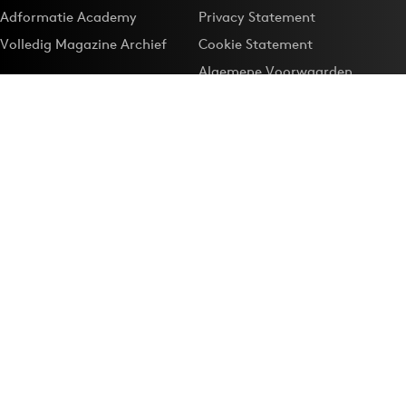
Adformatie Academy
Privacy Statement
Volledig Magazine Archief
Cookie Statement
Algemene Voorwaarden
Onze app
Maak Adformatie.nl je
Google-favoriet
Privacyinstellingen
Download de
Adformatie Nieuws App