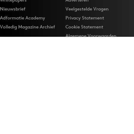
Nieuwsbrief
Veelgestelde Vragen
Adformatie Academy
Privacy Statement
Volledig Magazine Archief
Cookie Statement
Algemene Voorwaarden
Onze app
Maak Adformatie.nl je
Google-favoriet
Privacyinstellingen
Download de
Adformatie Nieuws App