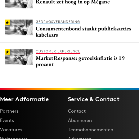
Renault zet hoog in op Mégane
GEDRAGSVERANDERING
Consumentenbond staakt publieksacties
kabelaars
CUSTOMER EXPERIENCE
MarketResponse: gevoelsinflatie is 19
procent
Meer Adformatie
Service & Contact
Partners
Contact
Events
Abonneren
Vacatures
Teamabonnementen
Whitepapers
Adverteren