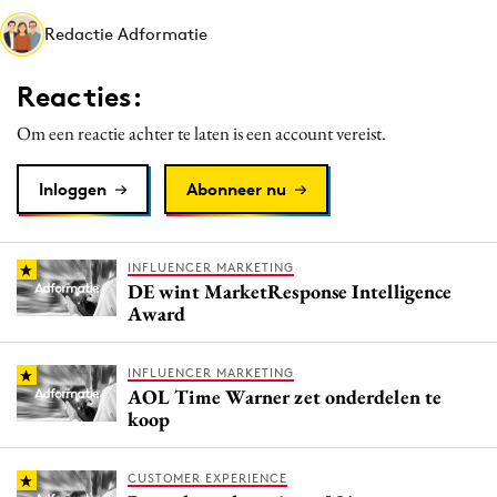
Media
Redactie Adformatie
Merkstrategie
Reacties:
PR
Programmatic
Om een reactie achter te laten is een account vereist.
Purpose Marketing
Inloggen
Abonneer nu
Reputatie & crisis
INFLUENCER MARKETING
DE wint MarketResponse Intelligence
Award
INFLUENCER MARKETING
AOL Time Warner zet onderdelen te
koop
CUSTOMER EXPERIENCE