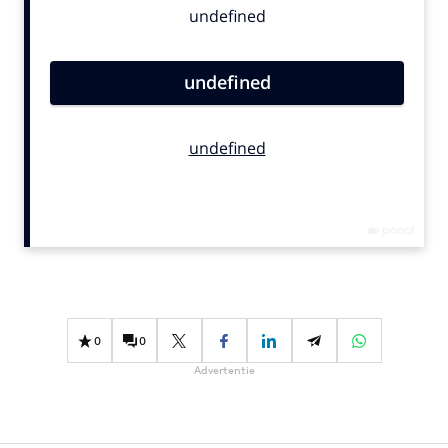
Bureaus
Campagnes
Carriere
Contentmarketing
Craft
Customer Experience
Data & Insights
Design
Digital transformation
Diversiteit
Effectiviteit
0
0
Gedragsverandering
Advertentie
Influencer marketing
Interne communicatie
Martech