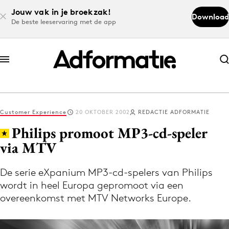
Jouw vak in je broekzak!
Download
De beste leeservaring met de app
Abonneer nu
Abonneer nu
Customer Experience
20 OKTOBER 2002
REDACTIE ADFORMATIE
Log in
Philips promoot MP3-cd-speler
via MTV
Download de app
Volg het laatste nieuws via de Adformatie
De serie eXpanium MP3-cd-spelers van Philips
wordt in heel Europa gepromoot via een
Nieuws app
overeenkomst met MTV Networks Europe.