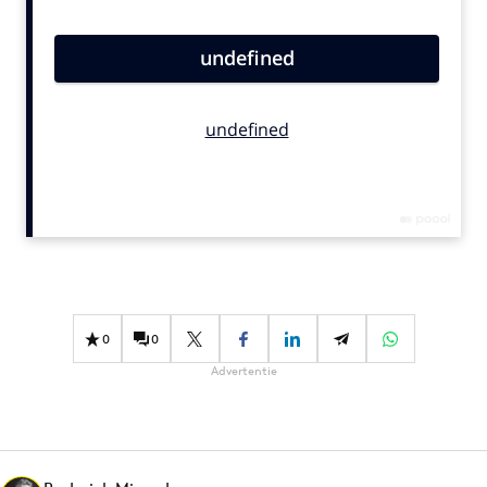
Bureaus
Campagnes
Carriere
Contentmarketing
Craft
Customer Experience
Data & Insights
Design
Digital transformation
Diversiteit
0
0
Effectiviteit
Advertentie
Gedragsverandering
Influencer marketing
Interne communicatie
Martech