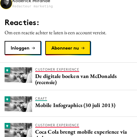
Roderick Mirande
Media
Redacteur marketing
Merkstrategie
Reacties:
PR
Om een reactie achter te laten is een account vereist.
Programmatic
Purpose Marketing
Inloggen
Abonneer nu
Reputatie & crisis
CUSTOMER EXPERIENCE
De digitale boeken van McDonalds
(recensie)
CRAFT
Mobile Infographics (30 juli 2013)
CUSTOMER EXPERIENCE
Coca Cola brengt mobile experience via