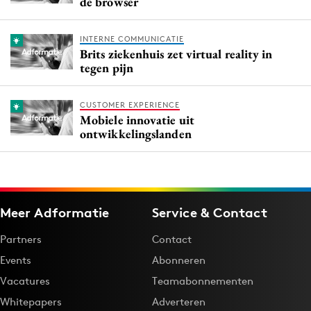
de browser
INTERNE COMMUNICATIE
Brits ziekenhuis zet virtual reality in
tegen pijn
CUSTOMER EXPERIENCE
Mobiele innovatie uit
ontwikkelingslanden
Meer Adformatie
Service & Contact
Partners
Contact
Events
Abonneren
Vacatures
Teamabonnementen
Whitepapers
Adverteren