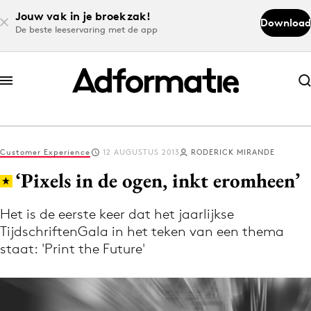
Jouw vak in je broekzak!
Download
De beste leeservaring met de app
Abonneer nu
Abonneer nu
Customer Experience
12 AUGUSTUS 2013
RODERICK MIRANDE
Log in
‘Pixels in de ogen, inkt eromheen’
Het is de eerste keer dat het jaarlijkse
Download de app
TijdschriftenGala in het teken van een thema
Volg het laatste nieuws via de Adformatie
staat: 'Print the Future'
Nieuws app