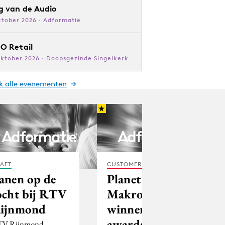
g van de Audio
ktober 2026 · Adformatie
O Retail
oktober 2026 · Doopsgezinde Singelkerk
jk alle evenementen
AFT
CUSTOMER EXPERIENCE
anen op de
Planet en
ocht bij RTV
Makro
ijnmond
winnen e-mail
awards
V Rijnmond