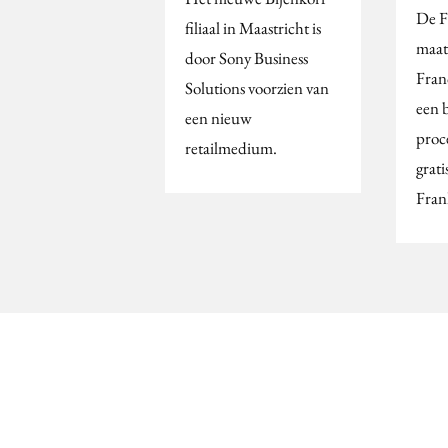
De F
filiaal in Maastricht is
maat
door Sony Business
Fran
Solutions voorzien van
een 
een nieuw
proc
retailmedium.
grat
Fran