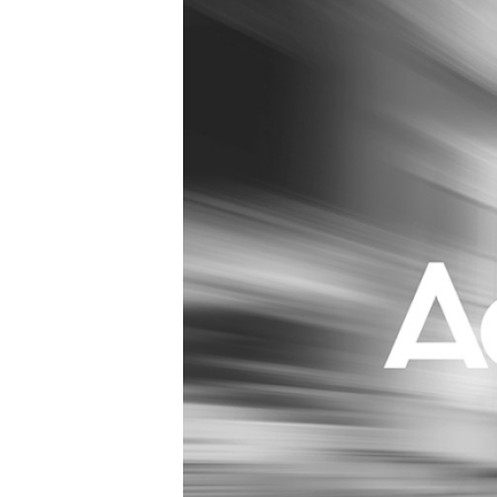
Carriere
Effectiviteit
Contentmarketing
Gedragsverand
Craft
Influencer mar
Customer Experience
Interne commu
Data & Insights
Martech