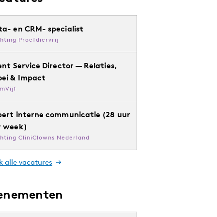
ta- en CRM- specialist
chting Proefdiervrij
ent Service Director — Relaties,
oei & Impact
mVijf
pert interne communicatie (28 uur
r week)
chting CliniClowns Nederland
k alle vacatures
enementen