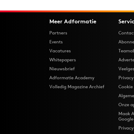
Meer Adformatie
Servi
Partners
Contac
Events
Abonne
Vacatures
Teama
Whitepapers
Advert
Nieuwsbrief
Veelge
Adformatie Academy
Privac
Volledig Magazine Archief
Cookie
Algeme
Onze a
Maak A
Google
Privacy