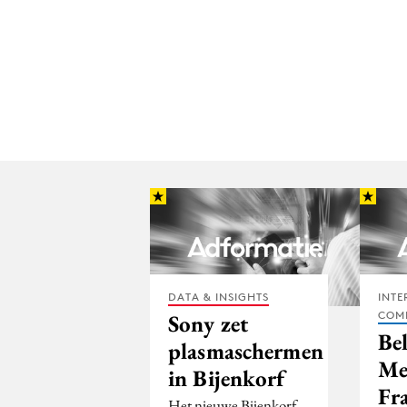
DATA & INSIGHTS
INTE
COM
Sony zet
Be
plasmaschermen
Me
in Bijenkorf
Fr
Het nieuwe Bijenkorf