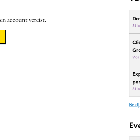
een account vereist.
Da
Sti
Cli
Gr
Vor
Ex
pe
Sti
Bekij
Ev