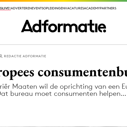
GLIVE!
GLIVE!
ADVERTEREN
ADVERTEREN
EVENTS
EVENTS
OPLEIDINGEN
OPLEIDINGEN
VACATURES
VACATURES
ACADEMY
ACADEMY
PARTNERS
PARTNERS
REDACTIE ADFORMATIE
ieuws app
ropees consumentenb
ër Maaten wil de oprichting van een E
Dat bureau moet consumenten helpen…
Media
ormation
Merkstrategie
PR