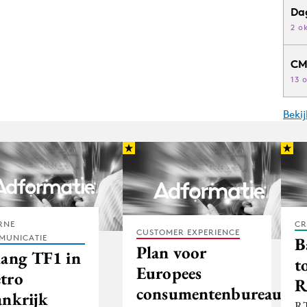
Da
2 o
CM
13 
Beki
RNE
CR
CUSTOMER EXPERIENCE
MUNICATIE
B
Plan voor
lang TF1 in
t
Europees
tro
R
consumentenbureau
ankrijk
RT