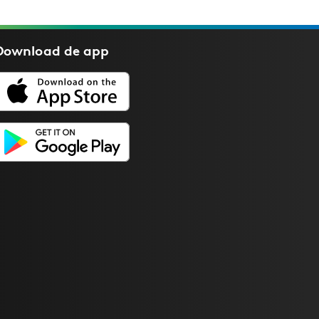
Download de
app