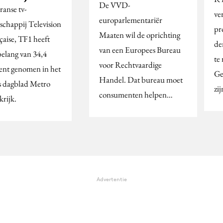
De VVD-
ranse tv-
ve
europarlementariër
schappij Television
pr
Maaten wil de oprichting
çaise, TF1 heeft
de
van een Europees Bureau
belang van 34,4
te
voor Rechtvaardige
ent genomen in het
Ge
Handel. Dat bureau moet
is dagblad Metro
zi
consumenten helpen…
krijk.
Advertentie