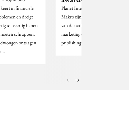
rkeert in financiële
Planet Internet en
oblemen en dreigt
Makro zijn de winnaars
rtig tot veertig banen
van de nationale e-mail
 moeten schrappen.
marketing en e-mail
dwongen ontslagen
publishing awards.
jn…