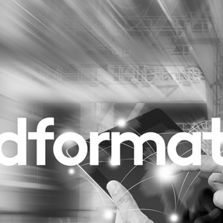
Programmatic
ering
Purpose Marketing
keting
Reputatie & crisis
nicatie