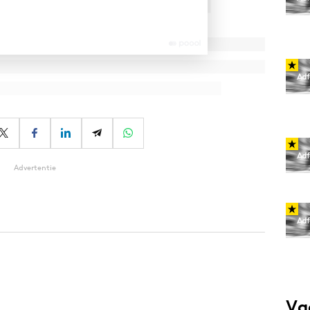
Advertentie
Va