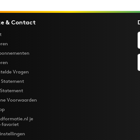
ce & Contact
t
ren
bonnementen
eren
stelde Vragen
y Statement
 Statement
ne Voorwaarden
pp
dformatie.nl je
-favoriet
instellingen