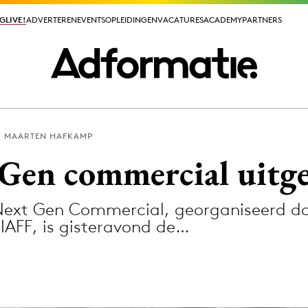
GLIVE!
GLIVE!
ADVERTEREN
ADVERTEREN
EVENTS
EVENTS
OPLEIDINGEN
OPLEIDINGEN
VACATURES
VACATURES
ACADEMY
ACADEMY
PARTNERS
PARTNERS
MAARTEN HAFKAMP
ieuws app
 Gen commercial uitge
 Next Gen Commercial, georganiseerd d
 IAFF, is gisteravond de…
Media
ormation
Merkstrategie
PR