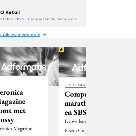
O Retail
oktober 2026 · Doopsgezinde Singelkerk
jk alle evenementen
CUSTOMER EXPERIENCE
eronica
Compromis
agazine
marathonschaatsen
omt met
en SBS
lossy
De wedstrijden om de
ronica Magazine
Essent Cup voor