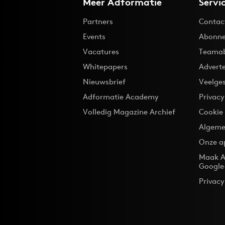
Meer Adformatie
Servi
Partners
Contac
Events
Abonne
Vacatures
Teama
Whitepapers
Advert
Nieuwsbrief
Veelge
Adformatie Academy
Privac
Volledig Magazine Archief
Cookie
Algeme
Onze a
Maak A
Google
Privacy