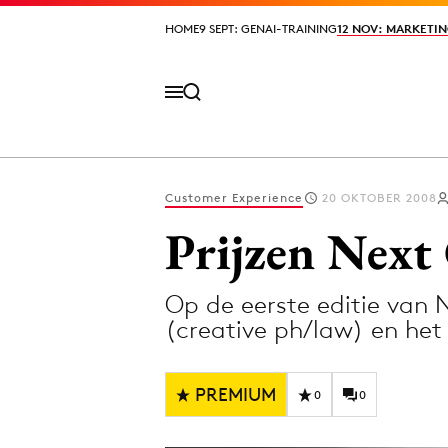
HOME
HOME
9 SEPT: GENAI-TRAINING
9 SEPT: GENAI-TRAINING
12 NOV: MARKETIN
12 NOV: MARKETIN
Customer Experience
20 OKTOBER 2008
Volg het laatste nieuws via de Adformatie N
Prijzen Next
Op de eerste editie van
Topics
(creative ph/law) en het
Artificial Intelligence
Design
Bureaus
Digital transf
PREMIUM
0
0
Campagnes
Diversiteit