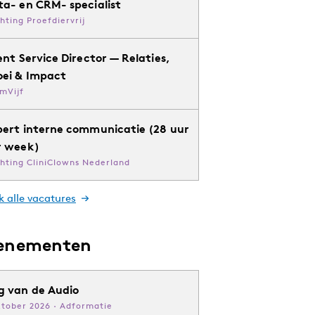
ta- en CRM- specialist
chting Proefdiervrij
ent Service Director — Relaties,
oei & Impact
mVijf
pert interne communicatie (28 uur
r week)
chting CliniClowns Nederland
k alle vacatures
enementen
g van de Audio
ktober 2026 · Adformatie