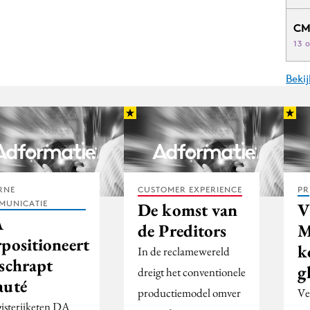
CM
13 
Beki
RNE
CUSTOMER EXPERIENCE
PR
MUNICATIE
De komst van
V
A
de Preditors
M
rpositioneert
k
In de reclamewereld
 schrapt
g
dreigt het conventionele
auté
productiemodel omver
Ve
isterijketen DA