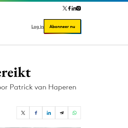
Log in
Log in
Abonneer nu
Abonneer nu
reikt
oor Patrick van Haperen