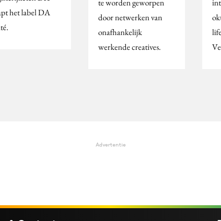
te worden geworpen
in
apt het label DA
door netwerken van
ok
té.
onafhankelijk
li
werkende creatives.
Ve
Advertentie