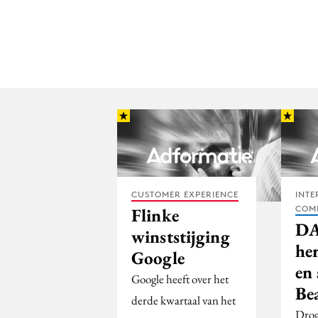
CUSTOMER EXPERIENCE
INTE
COM
Flinke
D
winststijging
he
Google
en
Google heeft over het
Be
derde kwartaal van het
Drog