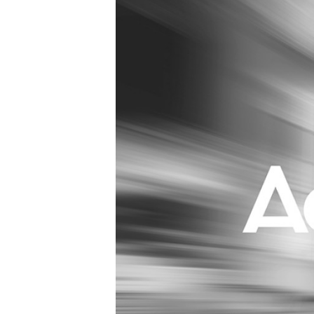
Carriere
Effectiviteit
Contentmarketing
Gedragsverand
Craft
Influencer mar
Customer Experience
Interne commu
Data & Insights
Martech