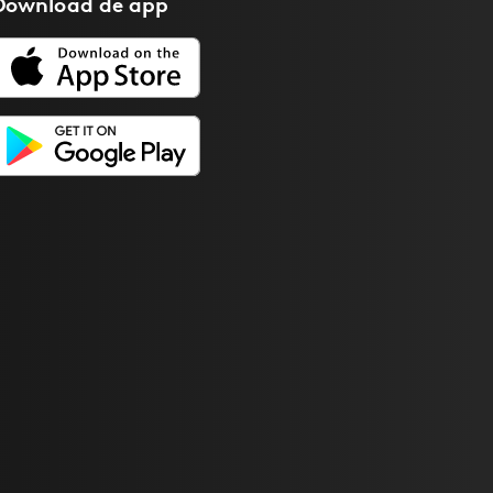
Download de
app