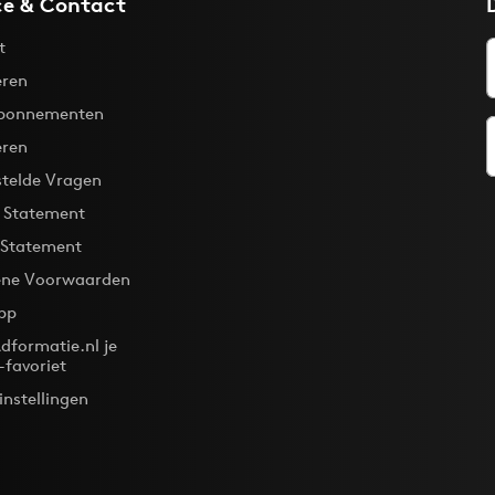
ce & Contact
t
ren
bonnementen
eren
stelde Vragen
y Statement
 Statement
ne Voorwaarden
pp
dformatie.nl je
-favoriet
instellingen