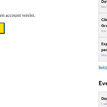
Da
Sti
een account vereist.
Cli
Gr
Vor
Ex
pe
Sti
Bekij
Ev
Da
1 o