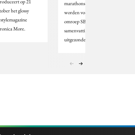
troduceert op 21
marathonschaatsers
tober het glossy
worden voortaan door
festylemagazine
omroep SBS op zondag in
ronica More.
samenvatting
uitgezonden.