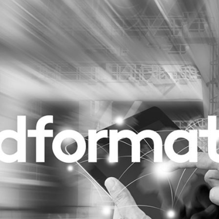
Programmatic
ering
Purpose Marketing
keting
Reputatie & crisis
nicatie