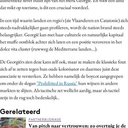
authentieke silver bullit zijn van het merk Georgië. En voor een land
dat mikt op toerisme, is dit een cruciaal voordeel.
In een tijd waarin landen en regio's (zie Vlaanderen en Catatonie) zich
steeds nadrukkelijker gaan profileren, wordt de nation brand steeds
belangrijker. Georgië kan met haar culturele en natuurlijke kapitaal
het muffe oostblok achter zich laten en een positie veroveren in het
dolce vita cluster (ruwweg de Mediterrane landen...).
De Georgiërs zien deze kans zelf ook, maar ze maken de klassieke fout
zich af te zetten tegen hun oude kolonisator en daarmee juist deze
associatie te versterken. Ze hebben namelijk de boycot aangegrepen
om onder de slogan
"Prohibited in Russia"
hun wijnen in andere
markten te slijten. Als tactische zet wellicht aardig, maar als tactiel
zetje in de rug toch bedenkelijk..
Gerelateerd
PARTNERBIJDRAGE
Van pitch naar vertrouwen: zo overtuig je de