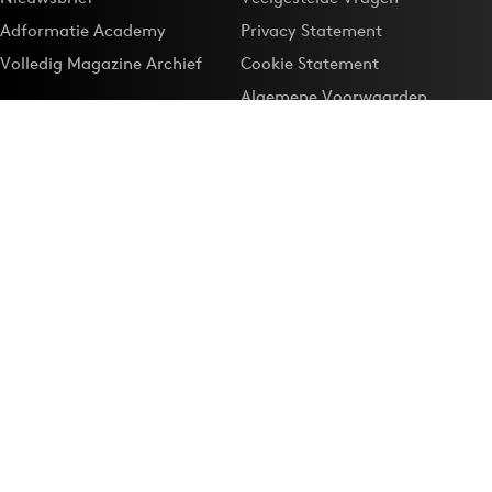
Adformatie Academy
Privacy Statement
Volledig Magazine Archief
Cookie Statement
Algemene Voorwaarden
Onze app
Maak Adformatie.nl je
Google-favoriet
Privacyinstellingen
Download de
Adformatie Nieuws App