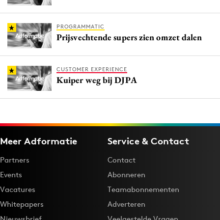
PROGRAMMATIC
Prijsvechtende supers zien omzet dalen
CUSTOMER EXPERIENCE
Kuiper weg bij DJPA
Meer Adformatie
Service & Contact
Partners
Contact
Events
Abonneren
Vacatures
Teamabonnementen
Whitepapers
Adverteren
Nieuwsbrief
Veelgestelde Vragen