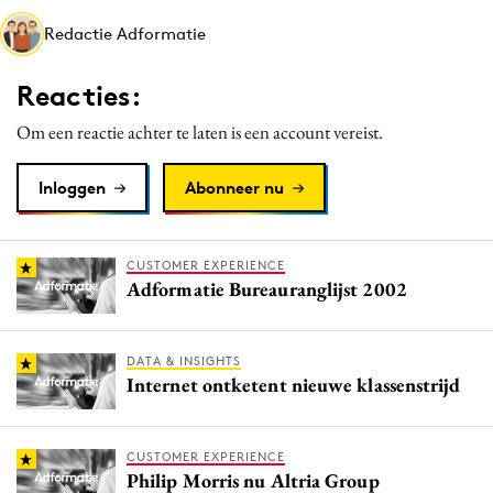
Media
Redactie Adformatie
Merkstrategie
Reacties:
PR
Programmatic
Om een reactie achter te laten is een account vereist.
Purpose Marketing
Inloggen
Abonneer nu
Reputatie & crisis
CUSTOMER EXPERIENCE
Adformatie Bureauranglijst 2002
DATA & INSIGHTS
Internet ontketent nieuwe klassenstrijd
CUSTOMER EXPERIENCE
Philip Morris nu Altria Group