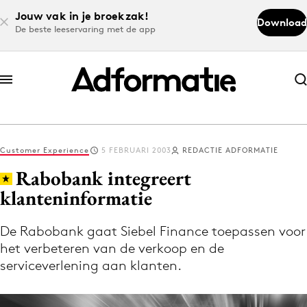
Jouw vak in je broekzak!
Download
De beste leeservaring met de app
Abonneer nu
Abonneer nu
Customer Experience
5 FEBRUARI 2003
REDACTIE ADFORMATIE
Log in
Rabobank integreert
klanteninformatie
Download de app
Volg het laatste nieuws via de Adformatie
De Rabobank gaat Siebel Finance toepassen voor
het verbeteren van de verkoop en de
Nieuws app
serviceverlening aan klanten.