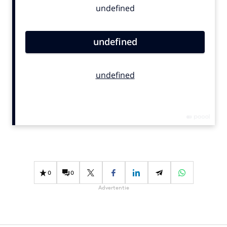
Bureaus
Campagnes
Carriere
Contentmarketing
Craft
Customer Experience
Data & Insights
Design
Digital transformation
Diversiteit
Effectiviteit
0
0
Gedragsverandering
Advertentie
Influencer marketing
Interne communicatie
Martech