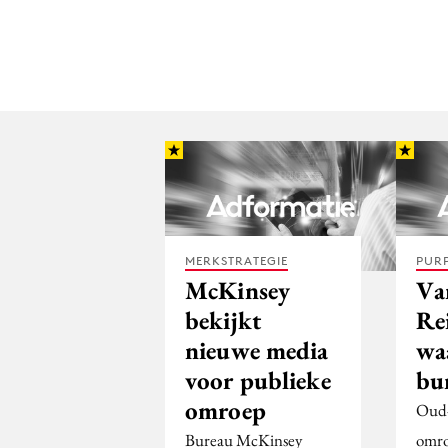
MERKSTRATEGIE
PUR
McKinsey
Va
bekijkt
Re
nieuwe media
wa
voor publieke
bu
omroep
Oud-
Bureau McKinsey
omro