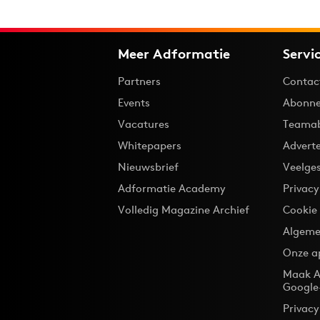
Meer Adformatie
Servi
Partners
Contac
Events
Abonne
Vacatures
Teama
Whitepapers
Advert
Nieuwsbrief
Veelge
Adformatie Academy
Privac
Volledig Magazine Archief
Cookie
Algeme
Onze a
Maak A
Google
Privacy