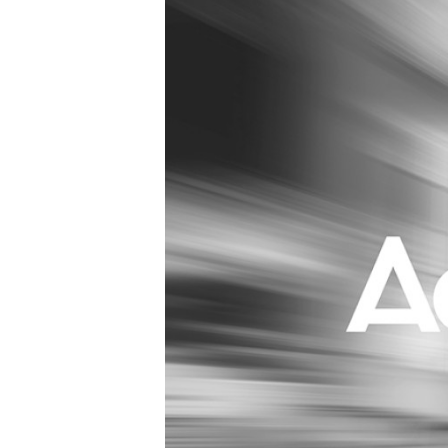
Carriere
Effectiviteit
Contentmarketing
Gedragsverand
Craft
Influencer mar
Customer Experience
Interne commu
Data & Insights
Martech