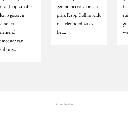
nica Joop van der
genomineerd voor een
be
en is gisteren
prijs. Rapp Collins leidt
ru
emd tot
met vier nominaties
gu
rnemend
het…
we
emeester van
kenburg…
Advertentie