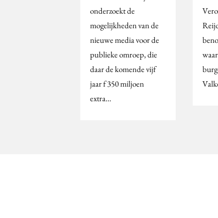
onderzoekt de
Vero
mogelijkheden van de
Reijd
nieuwe media voor de
beno
publieke omroep, die
waa
daar de komende vijf
burg
jaar f 350 miljoen
Val
extra…