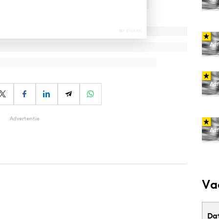
Advertentie
Va
Da