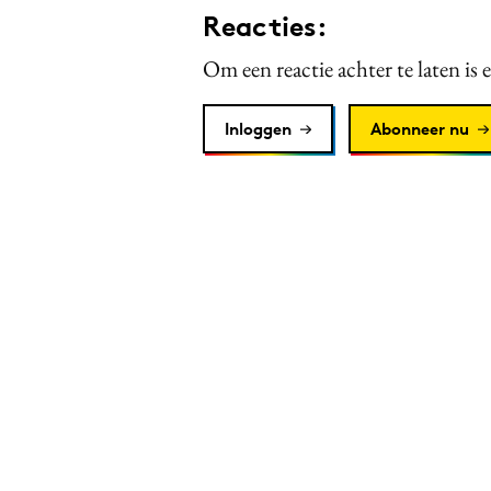
Reacties:
Om een reactie achter te laten is 
Inloggen
Abonneer nu