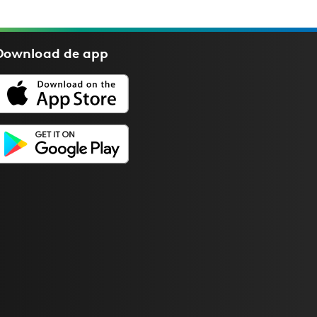
Download de
app