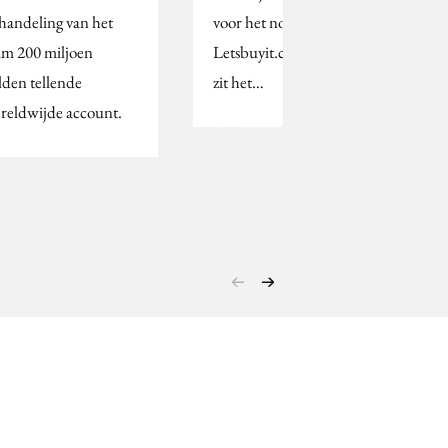
handeling van het
voor het noodlijdende
im 200 miljoen
Letsbuyit.com. Daarbij
lden tellende
zit het…
reldwijde account.