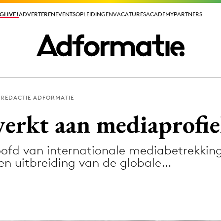
GLIVE!
GLIVE!
ADVERTEREN
ADVERTEREN
EVENTS
EVENTS
OPLEIDINGEN
OPLEIDINGEN
VACATURES
VACATURES
ACADEMY
ACADEMY
PARTNERS
PARTNERS
REDACTIE ADFORMATIE
ieuws app
erkt aan mediaprofie
ofd van internationale mediabetrekking
en uitbreiding van de globale…
Media
ormation
Merkstrategie
PR