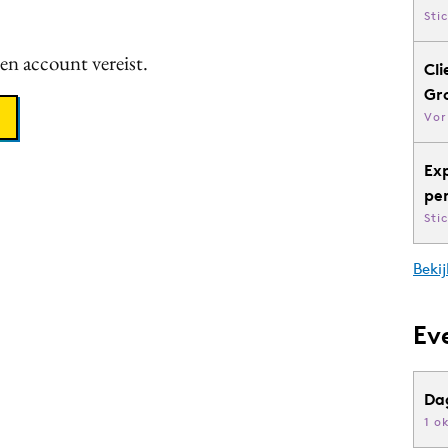
Sti
een account vereist.
Cli
Gr
Vor
Ex
pe
Sti
Bekij
Ev
Da
1 o