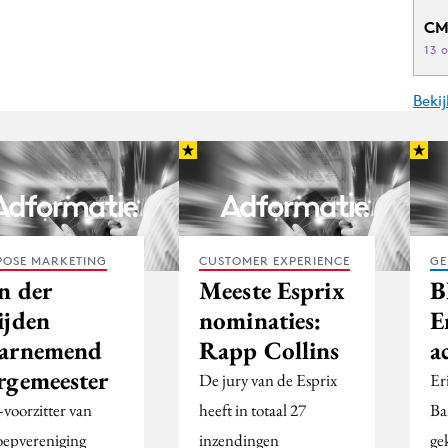
CM
13 
Beki
POSE MARKETING
CUSTOMER EXPERIENCE
GE
n der
Meeste Esprix
B
ijden
nominaties:
E
arnemend
Rapp Collins
a
rgemeester
De jury van de Esprix
Er
voorzitter van
heeft in totaal 27
Ba
epvereniging
inzendingen
ge