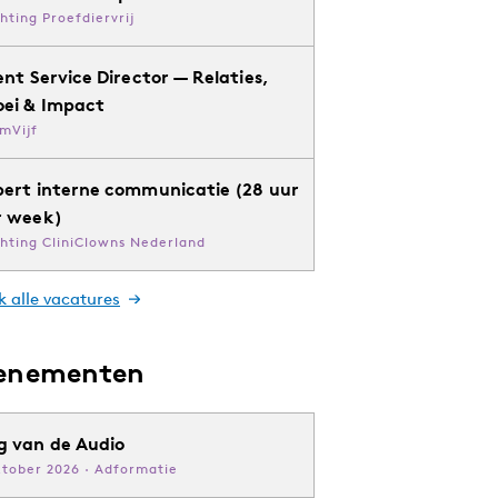
chting Proefdiervrij
ent Service Director — Relaties,
oei & Impact
mVijf
pert interne communicatie (28 uur
r week)
chting CliniClowns Nederland
k alle vacatures
enementen
g van de Audio
ktober 2026 · Adformatie