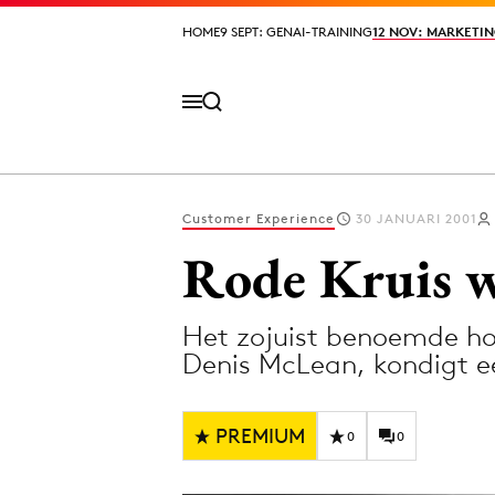
HOME
HOME
9 SEPT: GENAI-TRAINING
9 SEPT: GENAI-TRAINING
12 NOV: MARKETIN
12 NOV: MARKETIN
Customer Experience
30 JANUARI 2001
Volg het laatste nieuws via de Adformatie N
Rode Kruis w
Het zojuist benoemde ho
Topics
Denis McLean, kondigt e
Artificial Intelligence
Design
Bureaus
Digital transf
PREMIUM
0
0
Campagnes
Diversiteit