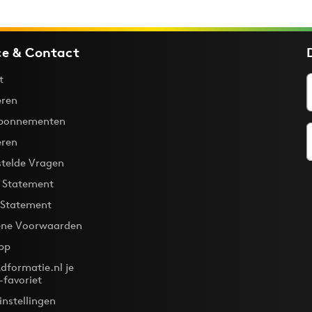
ce & Contact
t
ren
bonnementen
eren
stelde Vragen
y Statement
 Statement
ne Voorwaarden
pp
dformatie.nl je
-favoriet
instellingen