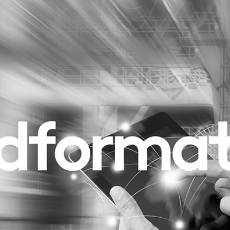
Programmatic
ering
Purpose Marketing
keting
Reputatie & crisis
nicatie