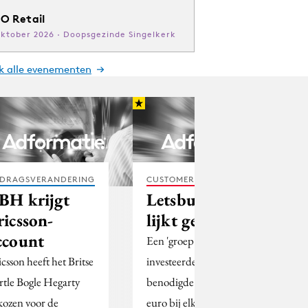
O Retail
oktober 2026 · Doopsgezinde Singelkerk
jk alle evenementen
DRAGSVERANDERING
CUSTOMER EXPERIENCE
BH krijgt
Letsbuyit.com
ricsson-
lijkt gered
ccount
Een 'groep
icsson heeft het Britse
investeerders' heeft de
rtle Bogle Hegarty
benodigde vier miljoen
kozen voor de
euro bij elkaar gebracht