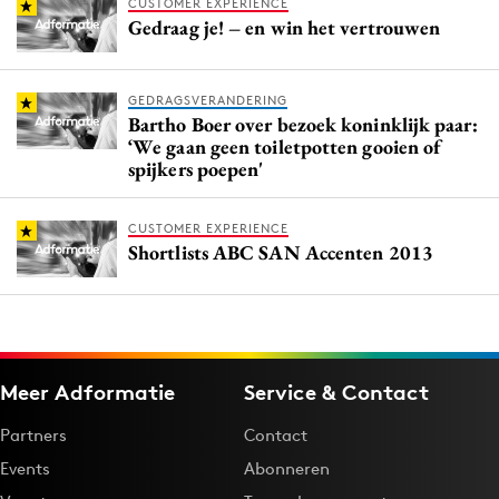
CUSTOMER EXPERIENCE
Gedraag je! – en win het vertrouwen
GEDRAGSVERANDERING
Bartho Boer over bezoek koninklijk paar:
‘We gaan geen toiletpotten gooien of
spijkers poepen'
CUSTOMER EXPERIENCE
Shortlists ABC SAN Accenten 2013
Meer Adformatie
Service & Contact
Partners
Contact
Events
Abonneren