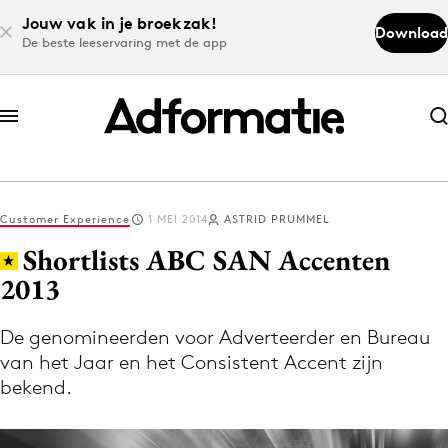
Jouw vak in je broekzak!
Download
De beste leeservaring met de app
Abonneer nu
Abonneer nu
Customer Experience
1 MEI 2014
ASTRID PRUMMEL
Log in
Shortlists ABC SAN Accenten
2013
Download de app
Volg het laatste nieuws via de Adformatie
De genomineerden voor Adverteerder en Bureau
van het Jaar en het Consistent Accent zijn
Nieuws app
bekend.