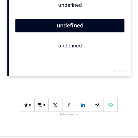
Bureaus
Campagnes
Carriere
Contentmarketing
Craft
Customer Experience
Data & Insights
Design
Digital transformation
Diversiteit
Effectiviteit
0
0
Gedragsverandering
Advertentie
Influencer marketing
Interne communicatie
Martech