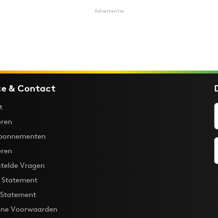
Advertentie
ce & Contact
t
ren
bonnementen
eren
stelde Vragen
y Statement
 Statement
ne Voorwaarden