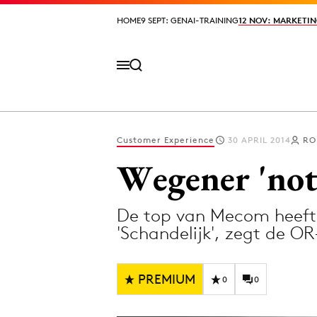
HOME
HOME
9 SEPT: GENAI-TRAINING
9 SEPT: GENAI-TRAINING
12 NOV: MARKETIN
12 NOV: MARKETIN
Customer Experience
30 APRIL 2014
RO
Volg het laatste nieuws via de Adformatie N
Wegener 'not
De top van Mecom heeft z
Topics
'Schandelijk', zegt de O
Artificial Intelligence
Design
Bureaus
Digital transf
PREMIUM
0
0
Campagnes
Diversiteit