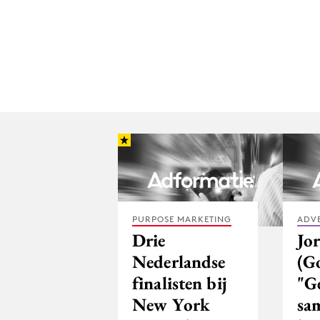
PURPOSE MARKETING
ADV
Drie
Jo
Nederlandse
(G
finalisten bij
"G
New York
sa