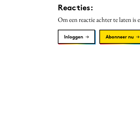
Reacties:
Om een reactie achter te laten is 
Inloggen
Abonneer nu