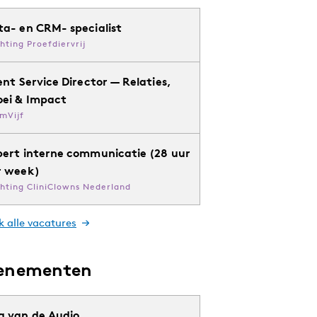
ta- en CRM- specialist
chting Proefdiervrij
ent Service Director — Relaties,
oei & Impact
mVijf
pert interne communicatie (28 uur
r week)
chting CliniClowns Nederland
k alle vacatures
enementen
g van de Audio