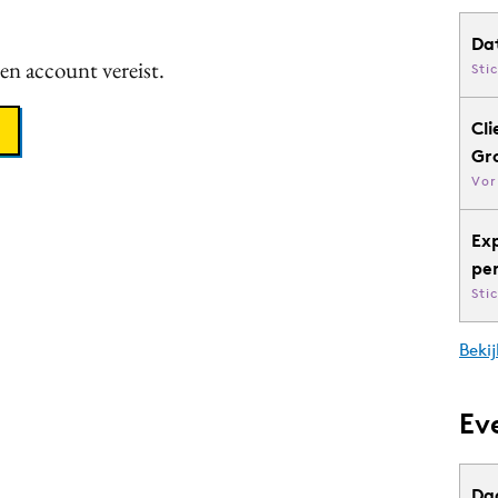
Da
een account vereist.
Sti
Cli
Gr
Vor
Ex
pe
Sti
Bekij
Ev
Da