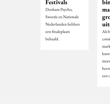
Festivals
bi
ma
Denham Psycho,
gr
Sweetie en Nationale
ui
Nederlanden hebben
een finaleplaats
Als 
behaald.
cons
mark
kunn
meer
heen,
een 