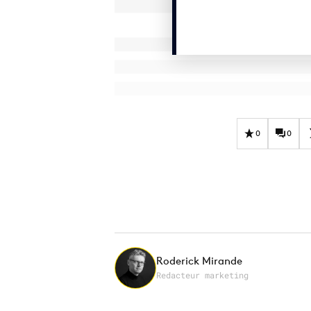
0
0
Roderick Mirande
Redacteur marketing