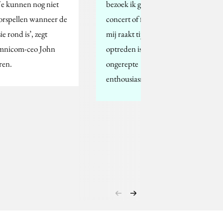
e kunnen nog niet
bezoek ik graag een
orspellen wanneer de
concert of festival. Wat
ie rond is’, zegt
mij raakt tijdens een
nicom-ceo John
optreden is het pure en
en.
ongerepte
enthousiasme.