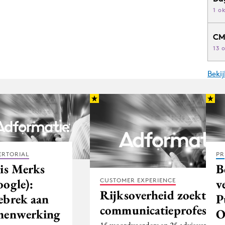
1 o
CM
13 
Beki
ERTORIAL
PR
ris Merks
B
oogle):
v
CUSTOMER EXPERIENCE
Rijksoverheid zoekt 40
ebrek aan
P
communicatieprofessio
menwerking
O
15 woordvoerders en 25 adviseurs