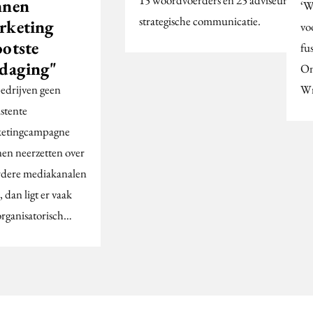
nnen
‘W
strategische communicatie.
rketing
vo
ootste
fus
tdaging"
Om
bedrijven geen
Wr
istente
etingcampagne
en neerzetten over
dere mediakanalen
 dan ligt er vaak
organisatorisch…