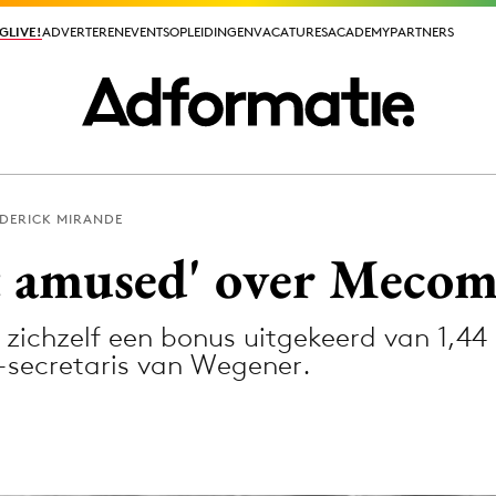
GLIVE!
GLIVE!
ADVERTEREN
ADVERTEREN
EVENTS
EVENTS
OPLEIDINGEN
OPLEIDINGEN
VACATURES
VACATURES
ACADEMY
ACADEMY
PARTNERS
PARTNERS
DERICK MIRANDE
ieuws app
 amused' over Mecom
ichzelf een bonus uitgekeerd van 1,44 
R-secretaris van Wegener.
Media
ormation
Merkstrategie
PR