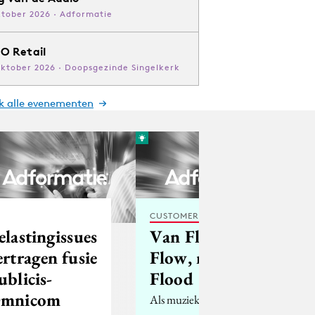
ktober 2026 · Adformatie
O Retail
oktober 2026 · Doopsgezinde Singelkerk
jk alle evenementen
CUSTOMER EXPERIENCE
elastingissues
Van Flame en
ertragen fusie
Flow, naar
ublicis-
Flood
nals
mnicom
Als muziekliefhebber