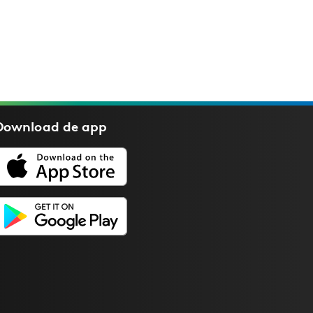
Download de
app