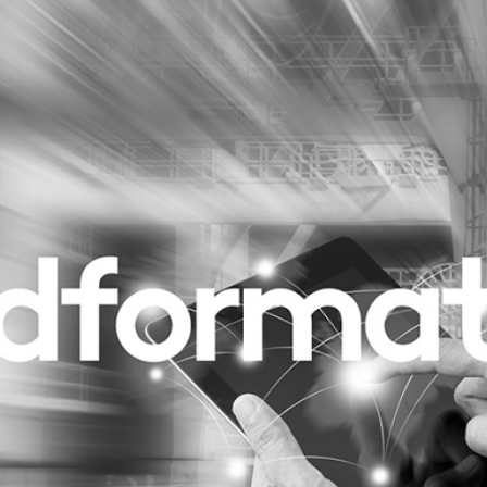
Programmatic
ering
Purpose Marketing
keting
Reputatie & crisis
nicatie