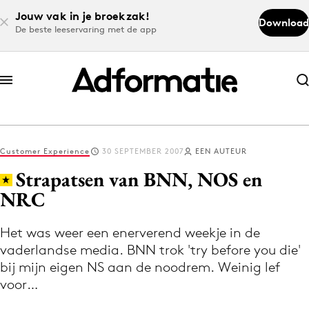
Jouw vak in je broekzak!
Download
De beste leeservaring met de app
Abonneer nu
Abonneer nu
Customer Experience
30 SEPTEMBER 2007
EEN AUTEUR
Log in
Strapatsen van BNN, NOS en
NRC
Download de app
Volg het laatste nieuws via de Adformatie
Het was weer een enerverend weekje in de
vaderlandse media. BNN trok 'try before you die'
Nieuws app
bij mijn eigen NS aan de noodrem. Weinig lef
voor…