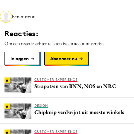
Media
Merkstrategie
Een auteur
PR
Reacties:
Programmatic
Purpose Marketing
Om een reactie achter te laten is een account vereist.
Reputatie & crisis
Inloggen
Abonneer nu
CUSTOMER EXPERIENCE
Strapatsen van BNN, NOS en NRC
DESIGN
Chipknip verdwijnt uit meeste winkels
CUSTOMER EXPERIENCE