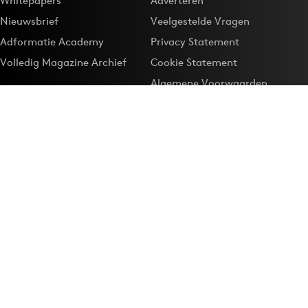
Whitepapers
Adverteren
Nieuwsbrief
Veelgestelde Vragen
Adformatie Academy
Privacy Statement
Volledig Magazine Archief
Cookie Statement
Algemene Voorwaarden
Onze app
Maak Adformatie.nl je
Google-favoriet
Privacyinstellingen
Download de
Adformatie Nieuws App