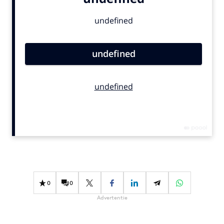
Bureaus
Campagnes
Carriere
Contentmarketing
Craft
Customer Experience
Data & Insights
Design
Digital transformation
Diversiteit
Effectiviteit
Gedragsverandering
0
0
Influencer marketing
Advertentie
Interne communicatie
Martech