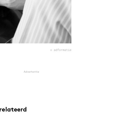
© adformatie
Advertentie
relateerd