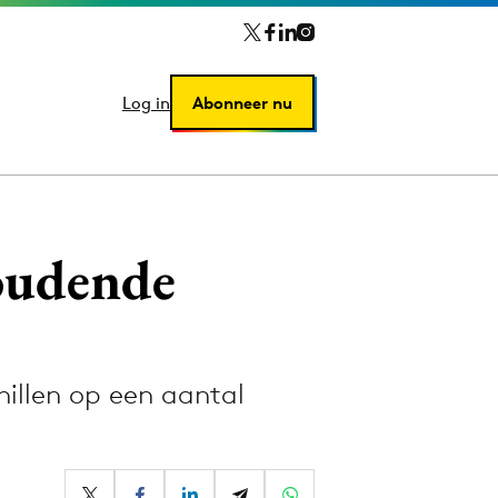
Log in
Log in
Abonneer nu
Abonneer nu
oudende
illen op een aantal