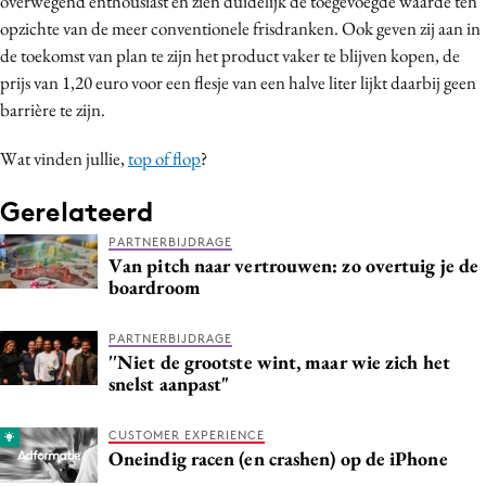
overwegend enthousiast en zien duidelijk de toegevoegde waarde ten
opzichte van de meer conventionele frisdranken. Ook geven zij aan in
de toekomst van plan te zijn het product vaker te blijven kopen, de
prijs van 1,20 euro voor een flesje van een halve liter lijkt daarbij geen
barrière te zijn.
Wat vinden jullie,
top of flop
?
Gerelateerd
PARTNERBIJDRAGE
Van pitch naar vertrouwen: zo overtuig je de
boardroom
PARTNERBIJDRAGE
''Niet de grootste wint, maar wie zich het
snelst aanpast"
CUSTOMER EXPERIENCE
Oneindig racen (en crashen) op de iPhone