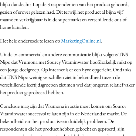
blijkt dat slechts 1 op de 3 respondenten van het product gehoord,
Media
gezien of erover gelezen had. Dit terwijl het product al bijna vijf
Merkstrategie
maanden verkrijgbaar is in de supermarkt en verschillende out-of-
PR
home kanalen.
Programmatic
Het hele onderzoek te lezen op
MarketingOnline.nl
.
Purpose Marketing
Reputatie & crisis
Uit de tv-commercial en andere communicatie blijkt volgens TNS
Nipo dat Vrumona met Sourcy Vitaminwater hoofdzakelijk mikt op
een jonge doelgroep. Op internet is er een hyve opgericht. Ondanks
dat TNS Nipo weinig verschillen ziet in bekendheid tussen de
verschillende leeftijdsgroepen ziet men wel dat jongeren relatief vaker
het product geprobeerd hebben.
Conclusie mag zijn dat Vrumona in actie moet komen om Sourcy
Vitaminwater succesvol te laten zijn in de Nederlandse markt. De
bekendheid van het product is een duidelijk probleem. De
respondenten die het product hebben gekocht en geproefd, zijn