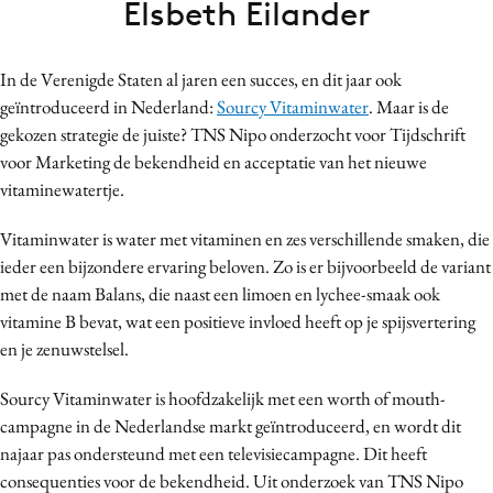
Elsbeth Eilander
Bureaus
Campagnes
In de Verenigde Staten al jaren een succes, en dit jaar ook
Carriere
geïntroduceerd in Nederland:
Sourcy Vitaminwater
. Maar is de
Contentmarketing
gekozen strategie de juiste? TNS Nipo onderzocht voor Tijdschrift
Craft
voor Marketing de bekendheid en acceptatie van het nieuwe
Customer Experience
vitaminewatertje.
Data & Insights
Vitaminwater is water met vitaminen en zes verschillende smaken, die
Design
ieder een bijzondere ervaring beloven. Zo is er bijvoorbeeld de variant
Digital transformation
met de naam Balans, die naast een limoen en lychee-smaak ook
Diversiteit
vitamine B bevat, wat een positieve invloed heeft op je spijsvertering
en je zenuwstelsel.
Effectiviteit
Gedragsverandering
Sourcy Vitaminwater is hoofdzakelijk met een worth of mouth-
Influencer marketing
campagne in de Nederlandse markt geïntroduceerd, en wordt dit
Interne communicatie
najaar pas ondersteund met een televisiecampagne. Dit heeft
consequenties voor de bekendheid. Uit onderzoek van TNS Nipo
Martech