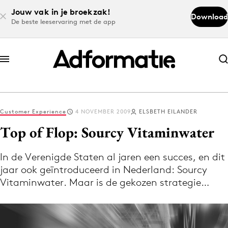
Jouw vak in je broekzak!
Download
De beste leeservaring met de app
Abonneer nu
Abonneer nu
Customer Experience
4 NOVEMBER 2009
ELSBETH EILANDER
Log in
Top of Flop: Sourcy Vitaminwater
In de Verenigde Staten al jaren een succes, en dit
Download de app
jaar ook geïntroduceerd in Nederland: Sourcy
Volg het laatste nieuws via de Adformatie
Vitaminwater. Maar is de gekozen strategie…
Nieuws app