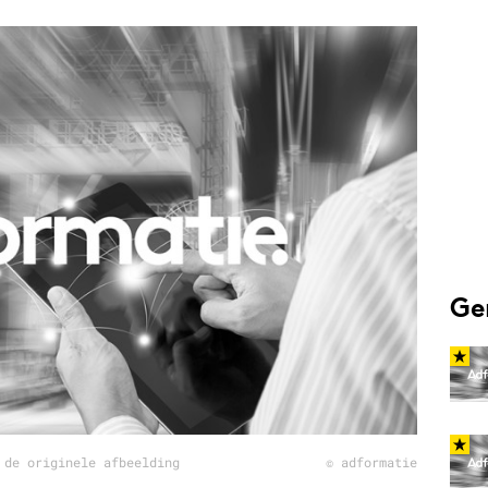
Programmatic
ering
Purpose Marketing
keting
Reputatie & crisis
nicatie
Ge
 de originele afbeelding
© adformatie