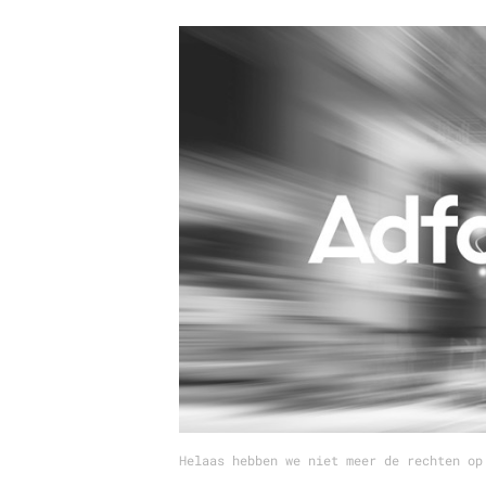
Carriere
Effectiviteit
Contentmarketing
Gedragsverand
Craft
Influencer mar
Customer Experience
Interne commu
Data & Insights
Martech
Helaas hebben we niet meer de rechten op