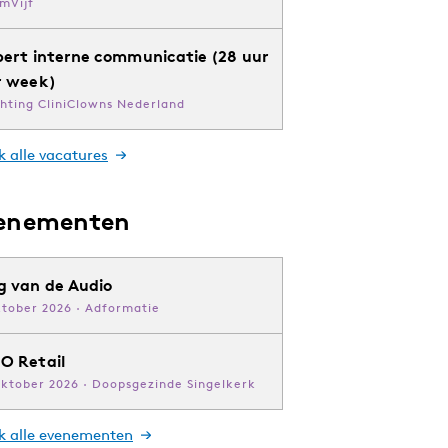
mVijf
pert interne communicatie (28 uur
r week)
chting CliniClowns Nederland
k alle vacatures
enementen
g van de Audio
ktober 2026 · Adformatie
O Retail
oktober 2026 · Doopsgezinde Singelkerk
jk alle evenementen