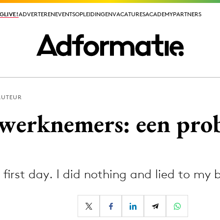
GLIVE!
GLIVE!
ADVERTEREN
ADVERTEREN
EVENTS
EVENTS
OPLEIDINGEN
OPLEIDINGEN
VACATURES
VACATURES
ACADEMY
ACADEMY
PARTNERS
PARTNERS
AUTEUR
ieuws app
werknemers: een prob
irst day. I did nothing and lied to my 
Media
ormation
Merkstrategie
PR