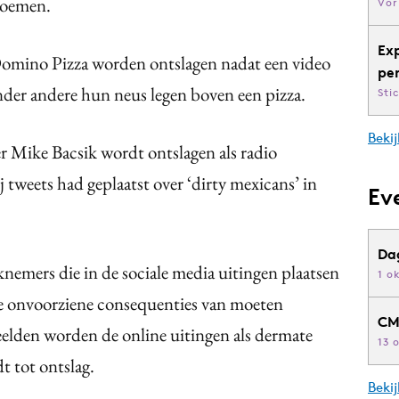
 noemen.
Vor
Ex
mino Pizza worden ontslagen nadat een video
pe
nder andere hun neus legen boven een pizza.
Sti
Bekij
 Mike Bacsik wordt ontslagen als radio
 tweets had geplaatst over ‘dirty mexicans’ in
Ev
Da
nemers die in de sociale media uitingen plaatsen
1 o
e onvoorziene consequenties van moeten
CM
elden worden de online uitingen als dermate
13 
t tot ontslag.
Beki