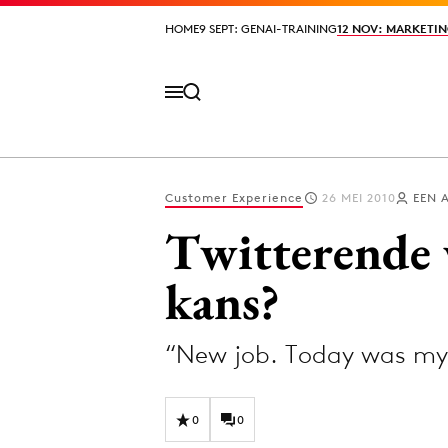
HOME
HOME
9 SEPT: GENAI-TRAINING
9 SEPT: GENAI-TRAINING
12 NOV: MARKETIN
12 NOV: MARKETIN
Customer Experience
26 MEI 2010
EEN 
Volg het laatste nieuws via de Adformatie N
Twitterende 
kans?
Topics
“New job. Today was my f
Artificial Intelligence
Design
Bureaus
Digital transf
Campagnes
Diversiteit
0
0