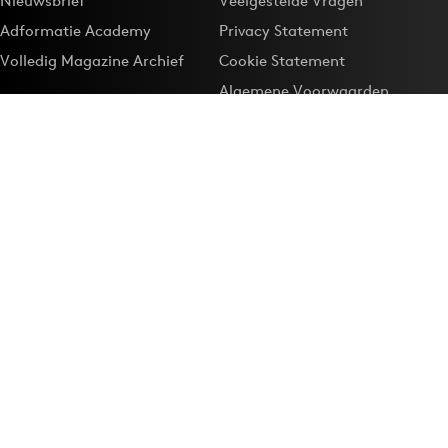
Nieuwsbrief
Veelgestelde Vragen
Adformatie Academy
Privacy Statement
Volledig Magazine Archief
Cookie Statement
Algemene Voorwaarden
Onze app
Maak Adformatie.nl je
Google-favoriet
Privacyinstellingen
Download de
Adformatie Nieuws App