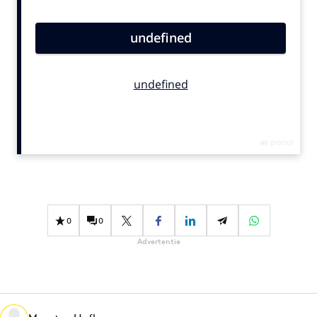
Bureaus
Campagnes
Carriere
Contentmarketing
Craft
Customer Experience
Data & Insights
Design
Digital transformation
Diversiteit
0
0
Effectiviteit
Advertentie
Gedragsverandering
Influencer marketing
Interne communicatie
Martech