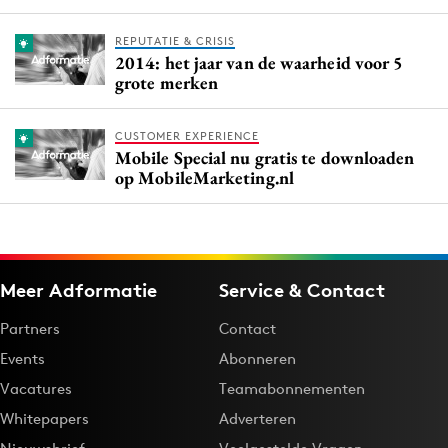
REPUTATIE & CRISIS
2014: het jaar van de waarheid voor 5
grote merken
CUSTOMER EXPERIENCE
Mobile Special nu gratis te downloaden
op MobileMarketing.nl
Meer Adformatie
Service & Contact
Partners
Contact
Events
Abonneren
Vacatures
Teamabonnementen
Whitepapers
Adverteren