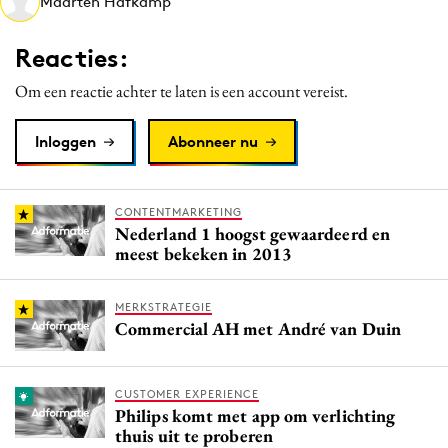
Maarten Hafkamp
Media
Merkstrategie
Reacties:
PR
Om een reactie achter te laten is een account vereist.
Programmatic
Purpose Marketing
Inloggen
Abonneer nu
Reputatie & crisis
CONTENTMARKETING
Nederland 1 hoogst gewaardeerd en
meest bekeken in 2013
MERKSTRATEGIE
Commercial AH met André van Duin
CUSTOMER EXPERIENCE
Philips komt met app om verlichting
thuis uit te proberen