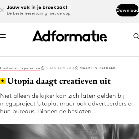
Jouw vak in je broekzak!
Download
De beste leeservaring met de app
Abonneer nu
Abonneer nu
Customer Experience
5 JANUARI 2014
MAARTEN HAFKAMP
Log in
Utopia daagt creatieven uit
Niet alleen de kijker kan zich laten gelden bij
Download de app
megaproject Utopia, maar ook adverteerders en
Volg het laatste nieuws via de Adformatie
hun bureaus. Binnen de besloten…
Nieuws app