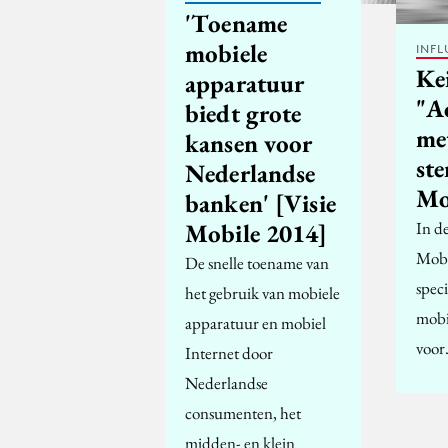
'Toename
mobiele
INFL
Ke
apparatuur
"A
biedt grote
me
kansen voor
st
Nederlandse
Mo
banken' [Visie
Mobile 2014]
In de
Mobi
De snelle toename van
spec
het gebruik van mobiele
mobi
apparatuur en mobiel
voo
Internet door
Nederlandse
consumenten, het
midden- en klein