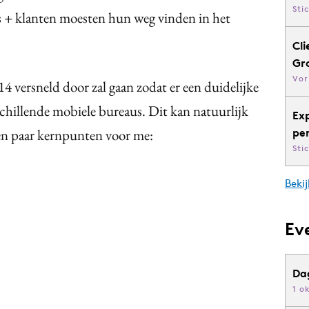
Sti
’s + klanten moesten hun weg vinden in het
Cli
Gr
Vor
14 versneld door zal gaan zodat er een duidelijke
schillende mobiele bureaus. Dit kan natuurlijk
Ex
e een paar kernpunten voor me:
pe
Sti
Bekij
Ev
Da
1 o