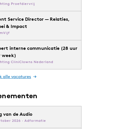
chting Proefdiervrij
ent Service Director — Relaties,
oei & Impact
mVijf
pert interne communicatie (28 uur
r week)
chting CliniClowns Nederland
k alle vacatures
enementen
g van de Audio
ktober 2026 · Adformatie