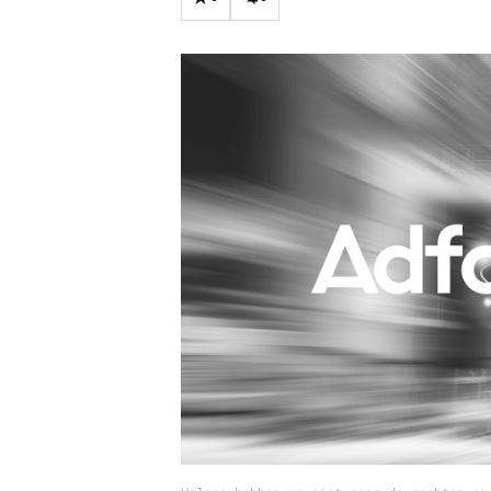
Carriere
Effectiviteit
Contentmarketing
Gedragsverand
Craft
Influencer mar
Customer Experience
Interne commu
Data & Insights
Martech