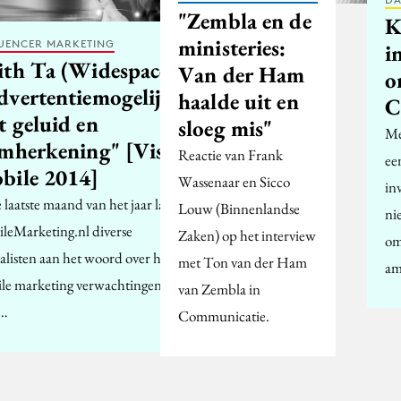
"Zembla en de
K
ministeries:
UENCER MARKETING
i
ith Ta (Widespace):
Van der Ham
o
dvertentiemogelijkheden
haalde uit en
C
t geluid en
sloeg mis"
Me
emherkening" [Visie
Reactie van Frank
ee
bile 2014]
Wassenaar en Sicco
in
 laatste maand van het jaar laat
Louw (Binnenlandse
ni
leMarketing.nl diverse
Zaken) op het interview
om
ialisten aan het woord over hun
met Ton van der Ham
am
le marketing verwachtingen
van Zembla in
r…
Communicatie.