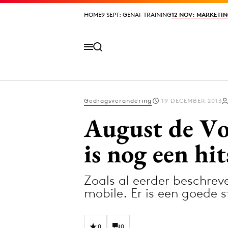
HOME
HOME
9 SEPT: GENAI-TRAINING
9 SEPT: GENAI-TRAINING
12 NOV: MARKETIN
12 NOV: MARKETIN
Gedragsverandering
19 DECEMBER 2013
Volg het laatste nieuws via de Adformatie N
August de Vo
is nog een hi
Topics
Zoals al eerder beschre
Artificial Intelligence
Design
mobile. Er is een goede
Bureaus
Digital transf
Campagnes
Diversiteit
0
0