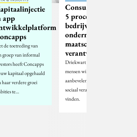
Consumenten:
apitaalinjectie
5 procent
n app
bedrijven
ntwikkelplatform
onderneemt
oncapps
maatschappelijk
t de toetreding van
verantwoord
n groep van informal
Driekwart van de
vestors heeft Concapps
mensen wil bedrijven
euw kapitaal opgehaald
aanbevelen als ze die
 haar verdere groei
sociaal verantwoord
bities te…
vinden.