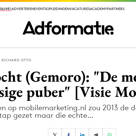
GLIVE!
GLIVE!
ADVERTEREN
ADVERTEREN
EVENTS
EVENTS
OPLEIDINGEN
OPLEIDINGEN
VACATURES
VACATURES
ACADEMY
ACADEMY
PARTNERS
PARTNERS
RICHARD OTTO
ieuws app
cht (Gemoro): "De m
tsige puber" [Visie M
ven op mobilemarketing.nl zou 2013 de
Media
 stap gezet maar die echte…
ormation
Merkstrategie
PR