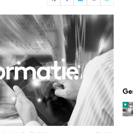
Programmatic
ering
Purpose Marketing
keting
Reputatie & crisis
nicatie
Ge