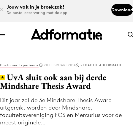
Jouw vak in je broekzak!
Download
De beste leeservaring met de app
Abonneer nu
Abonneer nu
Customer Experience
20 FEBRUARI 2014
REDACTIE ADFORMATIE
Log in
UvA sluit ook aan bij derde
Mindshare Thesis Award
Download de app
Volg het laatste nieuws via de Adformatie
Dit jaar zal de 3e Mindshare Thesis Award
uitgereikt worden door Mindshare,
Nieuws app
faculteitsvereniging EOS en Mercurius voor de
meest originele…