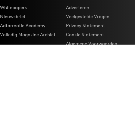
Whitepapers
Adverteren
Nieuwsbrief
Veelgestelde Vragen
Adformatie Academy
Privacy Statement
Volledig Magazine Archief
Cookie Statement
Algemene Voorwaarden
Onze app
Maak Adformatie.nl je
Google-favoriet
Privacyinstellingen
Download de
Adformatie Nieuws App