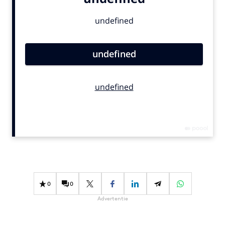
Bureaus
Campagnes
Carriere
Contentmarketing
Craft
Customer Experience
Data & Insights
Design
Digital transformation
Diversiteit
Effectiviteit
Gedragsverandering
0
0
Influencer marketing
Advertentie
Interne communicatie
Martech