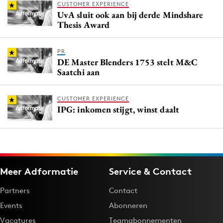
CUSTOMER EXPERIENCE
UvA sluit ook aan bij derde Mindshare
Thesis Award
PR
DE Master Blenders 1753 stelt M&C
Saatchi aan
CUSTOMER EXPERIENCE
IPG: inkomen stijgt, winst daalt
Meer Adformatie
Service & Contact
Partners
Contact
Events
Abonneren
Vacatures
Teamabonnementen