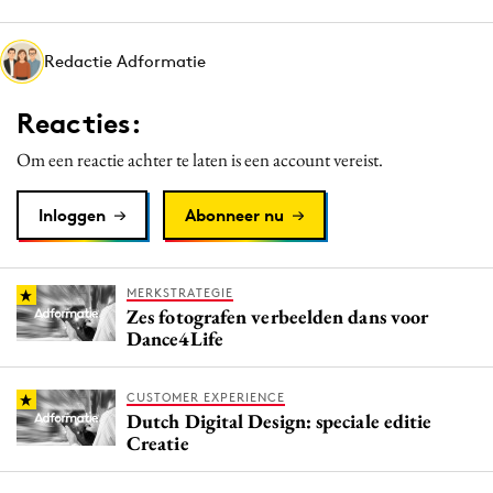
Media
Merkstrategie
Redactie Adformatie
PR
Reacties:
Programmatic
Purpose Marketing
Om een reactie achter te laten is een account vereist.
Reputatie & crisis
Inloggen
Abonneer nu
MERKSTRATEGIE
Zes fotografen verbeelden dans voor
Dance4Life
CUSTOMER EXPERIENCE
Dutch Digital Design: speciale editie
Creatie