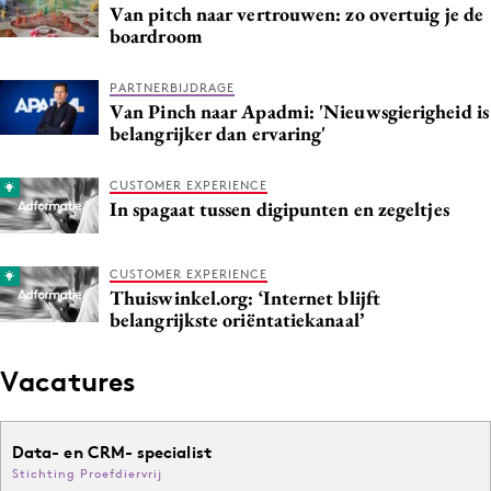
Van pitch naar vertrouwen: zo overtuig je de
Media
boardroom
Merkstrategie
PR
PARTNERBIJDRAGE
Van Pinch naar Apadmi: 'Nieuwsgierigheid is
Programmatic
belangrijker dan ervaring'
Purpose Marketing
Reputatie & crisis
CUSTOMER EXPERIENCE
In spagaat tussen digipunten en zegeltjes
CUSTOMER EXPERIENCE
Thuiswinkel.org: ‘Internet blijft
belangrijkste oriëntatiekanaal’
Vacatures
Data- en CRM- specialist
Stichting Proefdiervrij