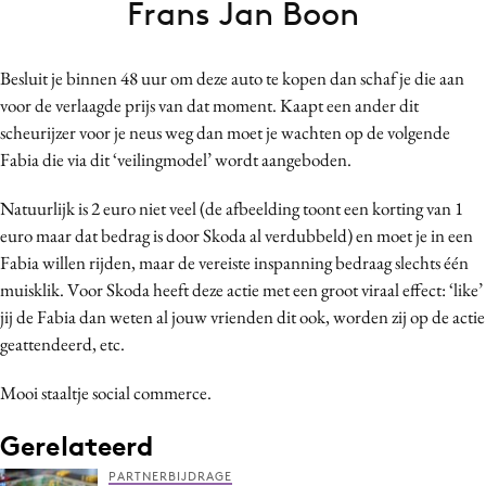
Frans Jan Boon
Bureaus
Campagnes
Besluit je binnen 48 uur om deze auto te kopen dan schaf je die aan
Carriere
voor de verlaagde prijs van dat moment. Kaapt een ander dit
Contentmarketing
scheurijzer voor je neus weg dan moet je wachten op de volgende
Craft
Fabia die via dit ‘veilingmodel’ wordt aangeboden.
Customer Experience
Natuurlijk is 2 euro niet veel (de afbeelding toont een korting van 1
Data & Insights
euro maar dat bedrag is door Skoda al verdubbeld) en moet je in een
Design
Fabia willen rijden, maar de vereiste inspanning bedraag slechts één
Digital transformation
muisklik. Voor Skoda heeft deze actie met een groot viraal effect: ‘like’
Diversiteit
jij de Fabia dan weten al jouw vrienden dit ook, worden zij op de actie
geattendeerd, etc.
Effectiviteit
Gedragsverandering
Mooi staaltje social commerce.
Influencer marketing
Gerelateerd
Interne communicatie
Martech
PARTNERBIJDRAGE