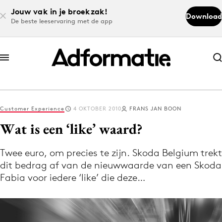
Jouw vak in je broekzak!
Download
De beste leeservaring met de app
Abonneer nu
Abonneer nu
Customer Experience
4 OKTOBER 2010
FRANS JAN BOON
Log in
Wat is een ‘like’ waard?
Twee euro, om precies te zijn. Skoda Belgium trekt
Download de app
dit bedrag af van de nieuwwaarde van een Skoda
Volg het laatste nieuws via de Adformatie
Fabia voor iedere ‘like’ die deze…
Nieuws app