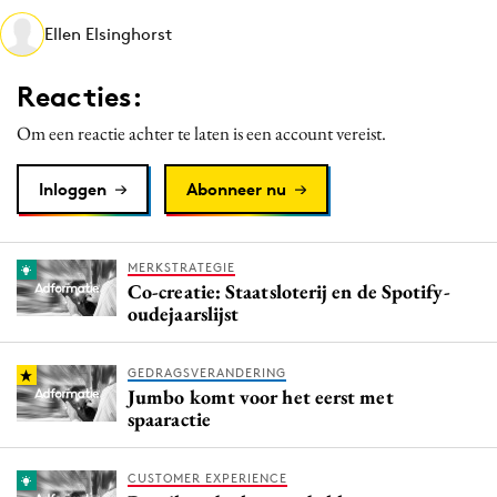
Media
Ellen Elsinghorst
Merkstrategie
Reacties:
PR
Programmatic
Om een reactie achter te laten is een account vereist.
Purpose Marketing
Inloggen
Abonneer nu
Reputatie & crisis
MERKSTRATEGIE
Co-creatie: Staatsloterij en de Spotify-
oudejaarslijst
GEDRAGSVERANDERING
Jumbo komt voor het eerst met
spaaractie
CUSTOMER EXPERIENCE