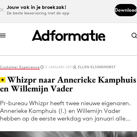
Jouw vak in je broekzak!
Download
De beste leeservaring met de app
Abonneer nu
Abonneer nu
Customer Experience
3 JANUARI 2011
ELLEN ELSINGHORST
Log in
Whizpr naar Annerieke Kamphuis
en Willemijn Vader
Download de app
Volg het laatste nieuws via de Adformatie
Pr-bureau Whizpr heeft twee nieuwe eigenaren.
Annerieke Kamphuis (l.) en Willemijn Vader
Nieuws app
hebben op de eerste werkdag van januari alle…