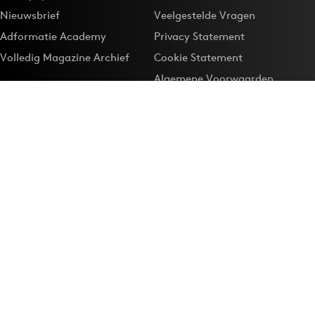
Nieuwsbrief
Veelgestelde Vragen
Adformatie Academy
Privacy Statement
Volledig Magazine Archief
Cookie Statement
Algemene Voorwaarden
Onze app
Maak Adformatie.nl je
Google-favoriet
Privacyinstellingen
Download de
Adformatie Nieuws App