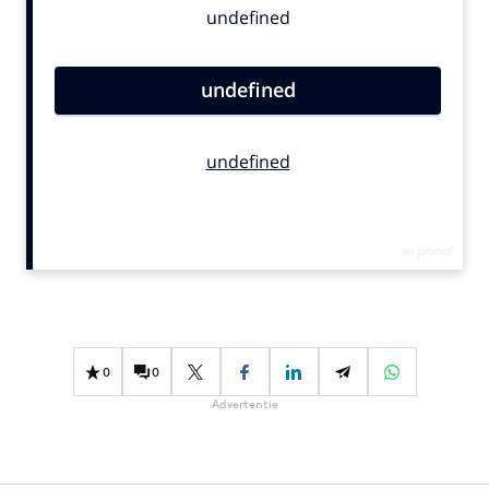
Bureaus
Campagnes
Carriere
Contentmarketing
Craft
Customer Experience
Data & Insights
Design
Digital transformation
Diversiteit
Effectiviteit
0
0
Gedragsverandering
Advertentie
Influencer marketing
Interne communicatie
Martech