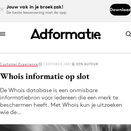
Jouw vak in je broekzak!
Download
De beste leeservaring met de app
Abonneer nu
Abonneer nu
Customer Experience
1 OKTOBER 2007
EEN AUTEUR
Log in
Whois informatie op slot
De Whois database is een onmisbare
Download de app
informatiebron voor iedereen die een merk te
Volg het laatste nieuws via de Adformatie
beschermen heeft. Met Whois kun je uitzoeken
Nieuws app
wie de…