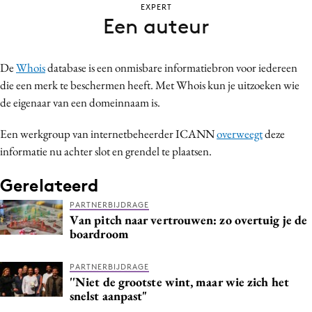
EXPERT
Bureaus
Een auteur
Campagnes
Carriere
De
Whois
database is een onmisbare informatiebron voor iedereen
Contentmarketing
die een merk te beschermen heeft. Met Whois kun je uitzoeken wie
Craft
de eigenaar van een domeinnaam is.
Customer Experience
Een werkgroup van internetbeheerder ICANN
overweegt
deze
Data & Insights
informatie nu achter slot en grendel te plaatsen.
Design
Digital transformation
Gerelateerd
Diversiteit
PARTNERBIJDRAGE
Van pitch naar vertrouwen: zo overtuig je de
Effectiviteit
boardroom
Gedragsverandering
Influencer marketing
PARTNERBIJDRAGE
''Niet de grootste wint, maar wie zich het
Interne communicatie
snelst aanpast"
Martech