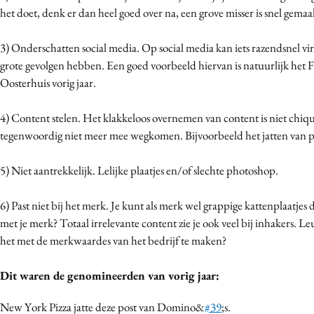
het doet, denk er dan heel goed over na, een grove misser is snel gemaa
Media
Merkstrategie
3) Onderschatten social media. Op social media kan iets razendsnel vi
PR
grote gevolgen hebben. Een goed voorbeeld hiervan is natuurlijk het 
Programmatic
Oosterhuis vorig jaar.
Purpose Marketing
4) Content stelen. Het klakkeloos overnemen van content is niet chiqu
Reputatie & crisis
tegenwoordig niet meer mee wegkomen. Bijvoorbeeld het jatten van pl
5) Niet aantrekkelijk. Lelijke plaatjes en/of slechte photoshop.
6) Past niet bij het merk. Je kunt als merk wel grappige kattenplaatjes
met je merk? Totaal irrelevante content zie je ook veel bij inhakers. L
het met de merkwaardes van het bedrijf te maken?
Dit waren de genomineerden van vorig jaar:
New York Pizza jatte deze post van Domino&
#39
;s.