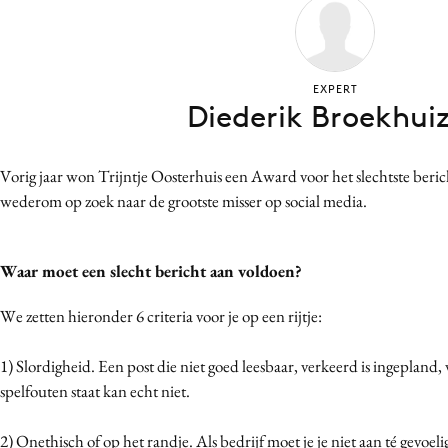
Bureaus
Campagnes
Carriere
EXPERT
Diederik Broekhui
Contentmarketing
Craft
Customer Experience
Vorig jaar won Trijntje Oosterhuis een Award voor het slechtste berich
wederom op zoek naar de grootste misser op social media.
Data & Insights
Design
Digital transformation
Waar moet een slecht bericht aan voldoen?
Diversiteit
We zetten hieronder 6 criteria voor je op een rijtje:
Effectiviteit
Gedragsverandering
1) Slordigheid. Een post die niet goed leesbaar, verkeerd is ingepland,
Influencer marketing
spelfouten staat kan echt niet.
Interne communicatie
2) Onethisch of op het randje. Als bedrijf moet je je niet aan té gevoel
Martech