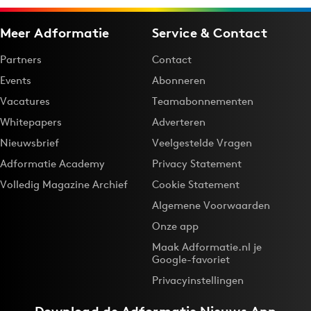
Meer Adformatie
Service & Contact
Partners
Contact
Events
Abonneren
Vacatures
Teamabonnementen
Whitepapers
Adverteren
Nieuwsbrief
Veelgestelde Vragen
Adformatie Academy
Privacy Statement
Volledig Magazine Archief
Cookie Statement
Algemene Voorwaarden
Onze app
Maak Adformatie.nl je
Google-favoriet
Privacyinstellingen
Download de
Adformatie Nieuws App