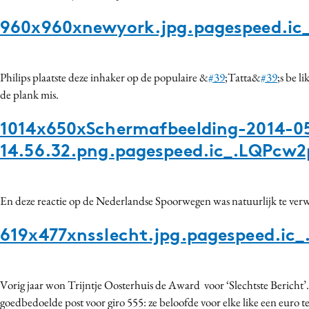
960x960xnewyork.jpg.pagespeed.ic_
Philips plaatste deze inhaker op de populaire &
#39
;Tatta&
#39
;s be li
de plank mis.
1014x650xSchermafbeelding-2014-0
14.56.32.png.pagespeed.ic_.LQPcw2
En deze reactie op de Nederlandse Spoorwegen was natuurlijk te ver
619x477xnsslecht.jpg.pagespeed.i
Vorig jaar won Trijntje Oosterhuis de Award voor ‘Slechtste Bericht’. 
goedbedoelde post voor giro 555: ze beloofde voor elke like een euro t