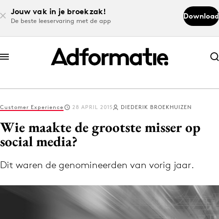
Jouw vak in je broekzak!
Download
De beste leeservaring met de app
Abonneer nu
Abonneer nu
Customer Experience
28 APRIL 2015
DIEDERIK BROEKHUIZEN
Log in
Wie maakte de grootste misser op
social media?
Download de app
Volg het laatste nieuws via de Adformatie
Dit waren de genomineerden van vorig jaar.
Nieuws app