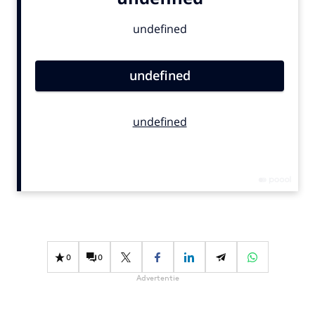
Bureaus
Campagnes
Carriere
Contentmarketing
Craft
Customer Experience
Data & Insights
Design
Digital transformation
Diversiteit
Effectiviteit
Gedragsverandering
0
0
Influencer marketing
Advertentie
Interne communicatie
Martech