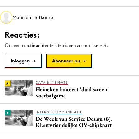
Media
Merkstrategie
Maarten Hafkamp
PR
Reacties:
Programmatic
Purpose Marketing
Om een reactie achter te laten is een account vereist.
Reputatie & crisis
Inloggen
Abonneer nu
DATA & INSIGHTS
Heineken lanceert 'dual screen'
voetbalgame
INTERNE COMMUNICATIE
De Week van Service Design (8):
Klantvriendelijke OV-chipkaart