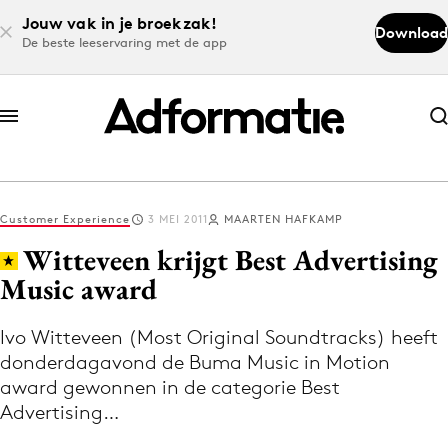
Jouw vak in je broekzak!
Download
De beste leeservaring met de app
Abonneer nu
Abonneer nu
Customer Experience
3 MEI 2011
MAARTEN HAFKAMP
Log in
Witteveen krijgt Best Advertising
Music award
Download de app
Volg het laatste nieuws via de Adformatie
Ivo Witteveen (Most Original Soundtracks) heeft
donderdagavond de Buma Music in Motion
Nieuws app
award gewonnen in de categorie Best
Advertising…