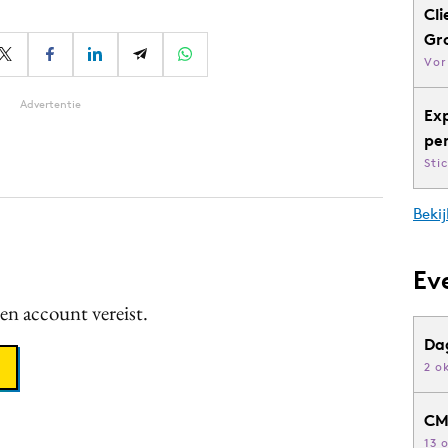
Cli
Gr
Vor
Advertentie
Ex
pe
Sti
Bekij
Ev
een account vereist.
Da
2 o
CM
13 