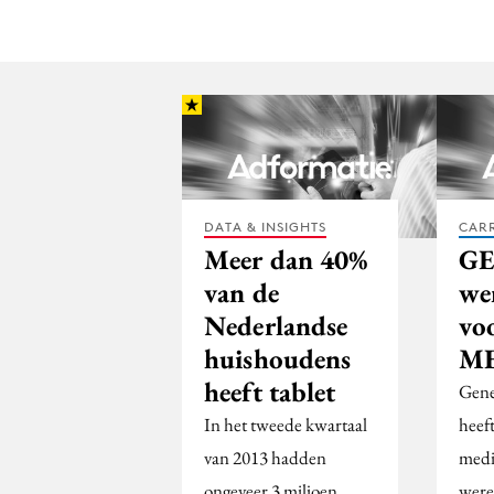
DATA & INSIGHTS
CARR
Meer dan 40%
GE
van de
we
Nederlandse
vo
huishoudens
M
heeft tablet
Gene
In het tweede kwartaal
heef
van 2013 hadden
medi
ongeveer 3 miljoen
were