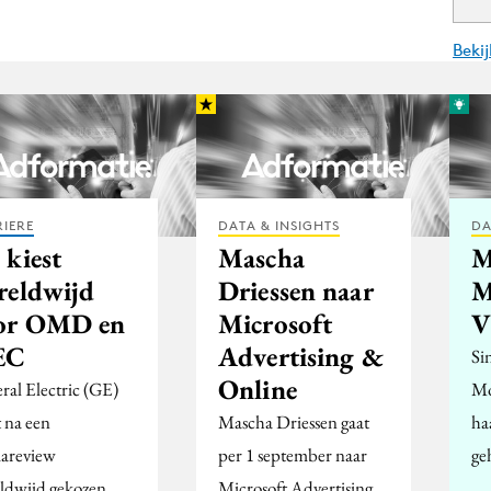
Beki
IERE
DATA & INSIGHTS
DA
 kiest
Mascha
M
reldwijd
Driessen naar
M
or OMD en
Microsoft
V
EC
Advertising &
Si
Online
ral Electric (GE)
Mo
t na een
Mascha Driessen gaat
ha
areview
per 1 september naar
ge
ldwijd gekozen
Microsoft Advertising