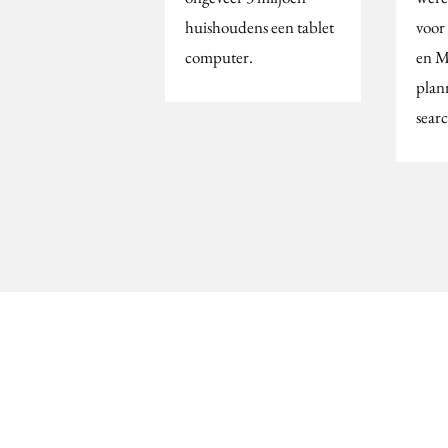
huishoudens een tablet
voo
computer.
en M
plan
searc