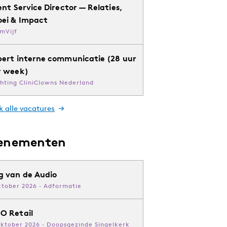
ent Service Director — Relaties,
oei & Impact
mVijf
pert interne communicatie (28 uur
r week)
chting CliniClowns Nederland
k alle vacatures
enementen
g van de Audio
ktober 2026 · Adformatie
O Retail
oktober 2026 · Doopsgezinde Singelkerk