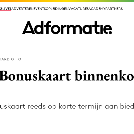
GLIVE!
GLIVE!
ADVERTEREN
ADVERTEREN
EVENTS
EVENTS
OPLEIDINGEN
OPLEIDINGEN
VACATURES
VACATURES
ACADEMY
ACADEMY
PARTNERS
PARTNERS
HARD OTTO
ieuws app
 Bonuskaart binnenko
uskaart reeds op korte termijn aan bie
Media
ormation
Merkstrategie
PR