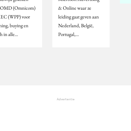
r OMD (Omnicom)
& Online waar ze
EC (WPP) voor
leiding gaat geven aan
ning, buying en
Nederland, België,
h in alle…
Portugal,…
Advertentie