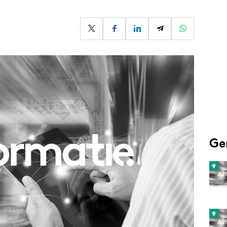
Programmatic
ering
Purpose Marketing
keting
Reputatie & crisis
nicatie
Ge