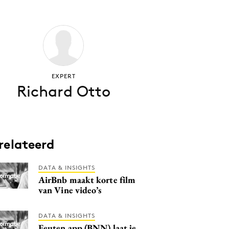
EXPERT
Richard Otto
relateerd
DATA & INSIGHTS
AirBnb maakt korte film
van Vine video’s
DATA & INSIGHTS
Feuten app (BNN) laat je