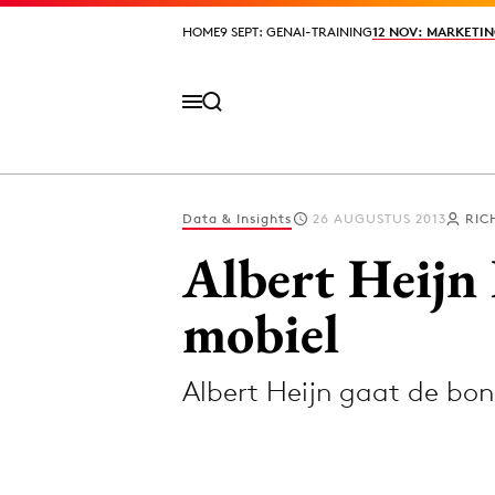
HOME
HOME
9 SEPT: GENAI-TRAINING
9 SEPT: GENAI-TRAINING
12 NOV: MARKETIN
12 NOV: MARKETIN
Data & Insights
26 AUGUSTUS 2013
RIC
Volg het laatste nieuws via de Adformatie N
Albert Heijn
mobiel
Topics
Albert Heijn gaat de bon
Artificial Intelligence
Design
Bureaus
Digital transf
Campagnes
Diversiteit