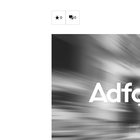
Carriere
Effectiviteit
Contentmarketing
Gedragsverand
0
0
Craft
Influencer mar
Customer Experience
Interne commu
Data & Insights
Martech