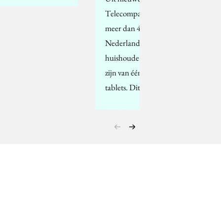
Telecompaper blijkt
meer dan 4 op de 10
Nederlandse
huishoudens in bezit
zijn van één of meerdere
tablets. Dit…