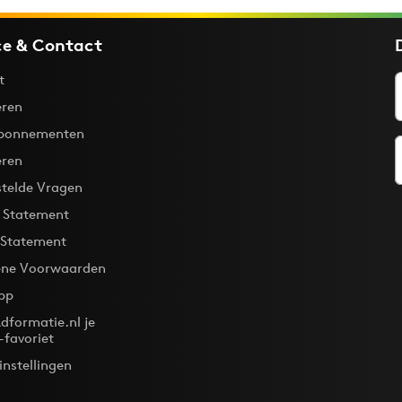
ce & Contact
t
ren
bonnementen
eren
stelde Vragen
y Statement
 Statement
ne Voorwaarden
pp
dformatie.nl je
-favoriet
instellingen