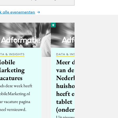
jk alle evenementen
TA & INSIGHTS
DATA & INSIGHTS
obile
Meer dan 40%
arketing
van de
acatures
Nederlandse
huishoudens
nds deze week heeft
heeft een
bileMarketing.nl
tablet
ar vacature pagina
(onderzoek)
heel vernieuwd.
Uit nieuwe cijfers van