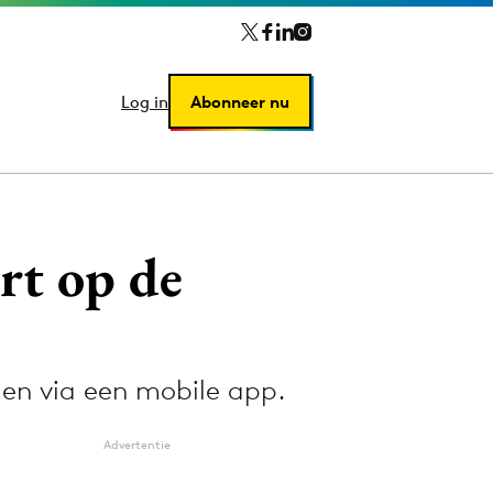
Log in
Log in
Abonneer nu
Abonneer nu
rt op de
den via een mobile app.
Advertentie