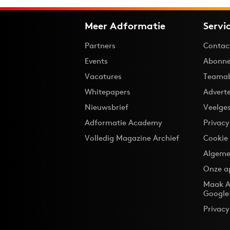
Meer Adformatie
Servi
Partners
Contac
Events
Abonne
Vacatures
Teama
Whitepapers
Advert
Nieuwsbrief
Veelge
Adformatie Academy
Privac
Volledig Magazine Archief
Cookie
Algeme
Onze a
Maak A
Google
Privacy