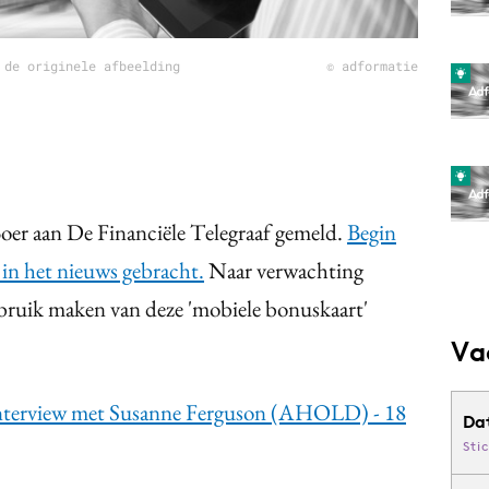
 de originele afbeelding
© adformatie
Boer aan De Financiële Telegraaf gemeld.
Begin
r in het nieuws gebracht.
Naar verwachting
ruik maken van deze 'mobiele bonuskaart'
Va
interview met Susanne Ferguson (AHOLD) - 18
Da
Sti