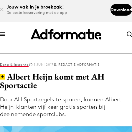
Jouw vak in je broekzak!
Download
De beste leeservaring met de app
Abonneer nu
Abonneer nu
Data & Insights
1 JUNI 2017
REDACTIE ADFORMATIE
Log in
Albert Heijn komt met AH
Sportactie
Download de app
Volg het laatste nieuws via de Adformatie
Door AH Sportzegels te sparen, kunnen Albert
Heijn-klanten vijf keer gratis sporten bij
Nieuws app
deelnemende sportclubs.