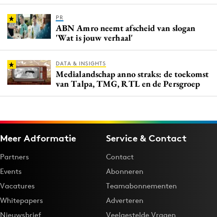
PR
ABN Amro neemt afscheid van slogan
'Wat is jouw verhaal'
DATA & INSIGHTS
Medialandschap anno straks: de toekomst
van Talpa, TMG, RTL en de Persgroep
Meer Adformatie
Service & Contact
Partners
Contact
Events
Abonneren
Vacatures
Teamabonnementen
Whitepapers
Adverteren
Nieuwsbrief
Veelgestelde Vragen