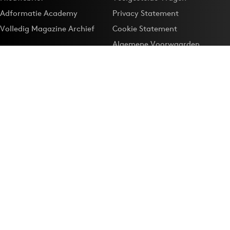
Adformatie Academy
Privacy Statement
Volledig Magazine Archief
Cookie Statement
Algemene Voorwaarden
Onze app
Maak Adformatie.nl je
Google-favoriet
Privacyinstellingen
Download de
Adformatie Nieuws App