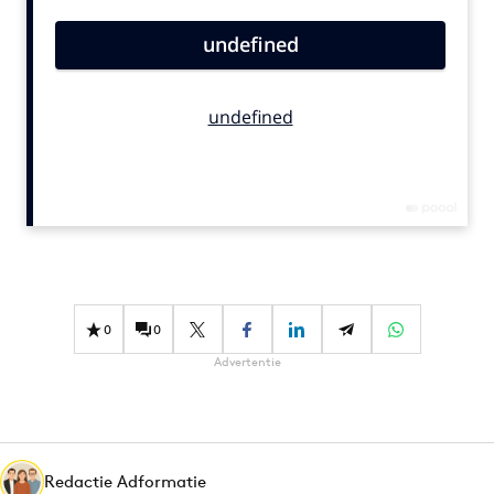
Bureaus
Campagnes
Carriere
Contentmarketing
Craft
Customer Experience
Data & Insights
Design
Digital transformation
Diversiteit
0
0
Effectiviteit
Advertentie
Gedragsverandering
Influencer marketing
Interne communicatie
Redactie Adformatie
Martech