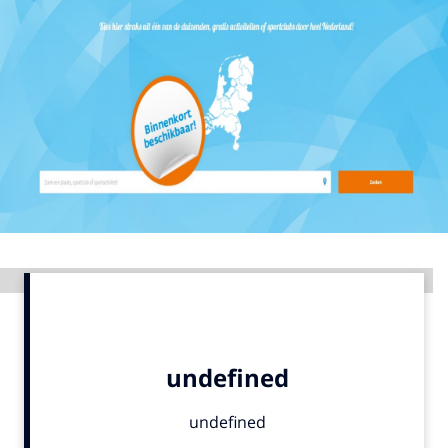
Menu
Home
9 sept: GenAI-training
12 nov: MarketingLive!
Adverteren
Events
Opleidingen
Advertentie
Vacatures
Academy
Partners
Topics
Artificial Intelligence