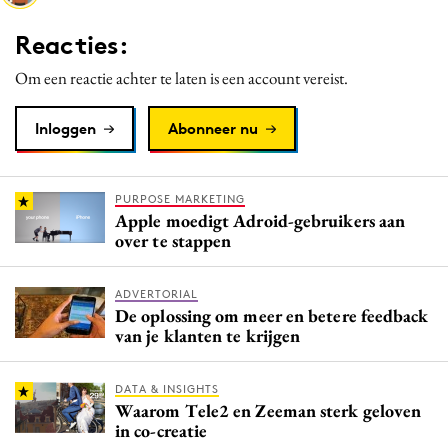
Media
Reacties:
Merkstrategie
Om een reactie achter te laten is een account vereist.
PR
Programmatic
Inloggen
Abonneer nu
Purpose Marketing
Reputatie & crisis
PURPOSE MARKETING
Apple moedigt Adroid-gebruikers aan
over te stappen
ADVERTORIAL
De oplossing om meer en betere feedback
van je klanten te krijgen
DATA & INSIGHTS
Waarom Tele2 en Zeeman sterk geloven
in co-creatie