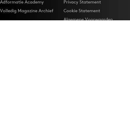
Adformatie Academy
Privacy Statement
Volledig Magazine Archief
Cookie Statement
Algemene Voorwaarden
Onze app
Maak Adformatie.nl je
Google-favoriet
Privacyinstellingen
Download de
Adformatie Nieuws App