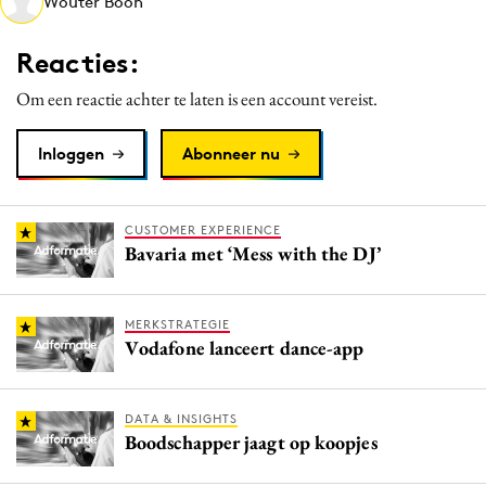
Wouter Boon
Media
Merkstrategie
Reacties:
PR
Om een reactie achter te laten is een account vereist.
Programmatic
Purpose Marketing
Inloggen
Abonneer nu
Reputatie & crisis
CUSTOMER EXPERIENCE
Bavaria met ‘Mess with the DJ’
MERKSTRATEGIE
Vodafone lanceert dance-app
DATA & INSIGHTS
Boodschapper jaagt op koopjes