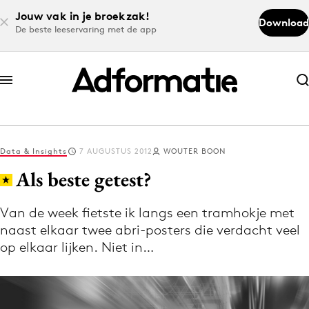
Jouw vak in je broekzak!
Download
De beste leeservaring met de app
Abonneer nu
Abonneer nu
Data & Insights
7 AUGUSTUS 2012
WOUTER BOON
Log in
Als beste getest?
Van de week fietste ik langs een tramhokje met
Download de app
naast elkaar twee abri-posters die verdacht veel
Volg het laatste nieuws via de Adformatie
op elkaar lijken. Niet in…
Nieuws app