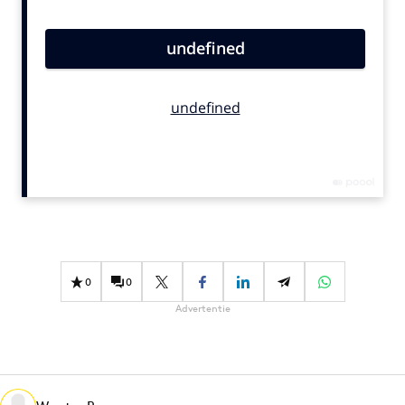
Bureaus
Campagnes
Carriere
Contentmarketing
Craft
Customer Experience
Data & Insights
Design
Digital transformation
Diversiteit
0
0
Effectiviteit
Advertentie
Gedragsverandering
Influencer marketing
Interne communicatie
Martech