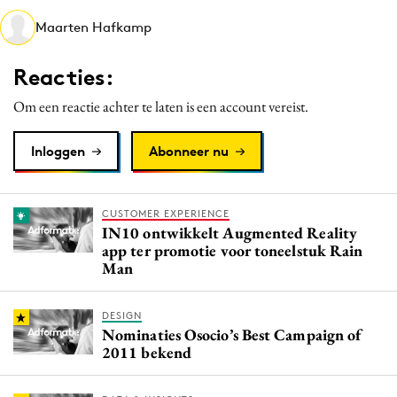
Media
Maarten Hafkamp
Merkstrategie
Reacties:
PR
Programmatic
Om een reactie achter te laten is een account vereist.
Purpose Marketing
Inloggen
Abonneer nu
Reputatie & crisis
CUSTOMER EXPERIENCE
IN10 ontwikkelt Augmented Reality
app ter promotie voor toneelstuk Rain
Man
DESIGN
Nominaties Osocio’s Best Campaign of
2011 bekend