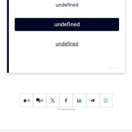
Bureaus
Campagnes
Carriere
Contentmarketing
Craft
Customer Experience
Data & Insights
Design
Digital transformation
Diversiteit
Effectiviteit
0
0
Gedragsverandering
Advertentie
Influencer marketing
Interne communicatie
Martech