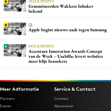
DATA & INSIGHTS
Genomineerden Wakkere Inhaker
bekend
PR
Apple begint nieuwe zaak tegen Samsung
DATA & INSIGHTS
Accenture Innovation Awards Concept
van de Week – Usabilla: levert websites
meer blije bezoekers
Meer Adformatie
Service & Contact
Partners
Contact
Events
Abonneren