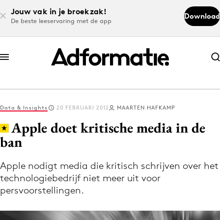
Jouw vak in je broekzak!
Download
De beste leeservaring met de app
Abonneer nu
Abonneer nu
Data & Insights
20 FEBRUARI 2012
MAARTEN HAFKAMP
Log in
Apple doet kritische media in de
ban
Download de app
Volg het laatste nieuws via de Adformatie
Apple nodigt media die kritisch schrijven over het
technologiebedrijf niet meer uit voor
Nieuws app
persvoorstellingen.