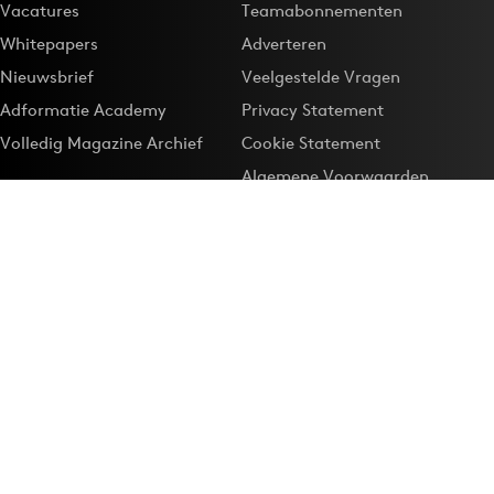
Vacatures
Teamabonnementen
Whitepapers
Adverteren
Nieuwsbrief
Veelgestelde Vragen
Adformatie Academy
Privacy Statement
Volledig Magazine Archief
Cookie Statement
Algemene Voorwaarden
Onze app
Maak Adformatie.nl je
Google-favoriet
Privacyinstellingen
Download de
Adformatie Nieuws App