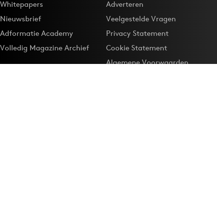
Whitepapers
Adverteren
Nieuwsbrief
Veelgestelde Vragen
Adformatie Academy
Privacy Statement
Volledig Magazine Archief
Cookie Statement
Algemene Voorwaarden
Onze app
Maak Adformatie.nl je
Google-favoriet
Privacyinstellingen
Download de
Adformatie Nieuws App