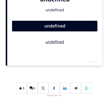
Bureaus
Campagnes
Carriere
Contentmarketing
Craft
Customer Experience
Data & Insights
Design
Digital transformation
Diversiteit
Effectiviteit
Gedragsverandering
0
0
Influencer marketing
Advertentie
Interne communicatie
Martech