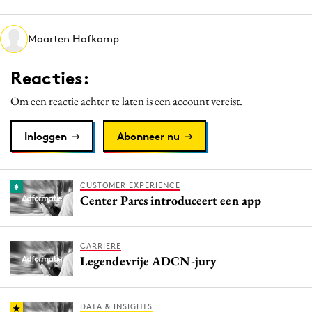
Media
Merkstrategie
Maarten Hafkamp
PR
Reacties:
Programmatic
Purpose Marketing
Om een reactie achter te laten is een account vereist.
Reputatie & crisis
Inloggen
Abonneer nu
CUSTOMER EXPERIENCE
Center Parcs introduceert een app
CARRIERE
Legendevrije ADCN-jury
DATA & INSIGHTS