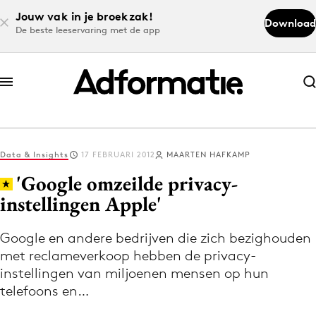
Jouw vak in je broekzak!
Download
De beste leeservaring met de app
Abonneer nu
Abonneer nu
Data & Insights
17 FEBRUARI 2012
MAARTEN HAFKAMP
Log in
'Google omzeilde privacy-
instellingen Apple'
Download de app
Volg het laatste nieuws via de Adformatie
Google en andere bedrijven die zich bezighouden
met reclameverkoop hebben de privacy-
Nieuws app
instellingen van miljoenen mensen op hun
telefoons en…