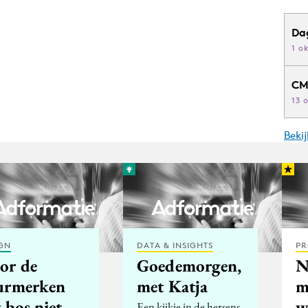
Da
1 o
CM
13 
Beki
GN
DATA & INSIGHTS
PR
or de
Goedemorgen,
N
urmerken
met Katja
m
 bos niet
w
Een kijkje in de hersens