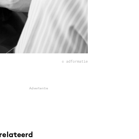
© adformatie
Advertentie
relateerd