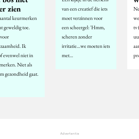
er zien
van een creatief die iets
Ne
aantal keurmerken
moet verzinnen voor
we
t geweldig toe.
een scheergel: 'Hmm,
tv
voor
scheren zonder
uu
zaamheid. Ik
irritatie...we moeten iets
aa
f evenwel niet in
met…
pr
merken. Niet als
om gezondheid gaat.
Advertentie