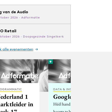
g van de Audio
ktober 2026 · Adformatie
O Retail
oktober 2026 · Doopsgezinde Singelkerk
jk alle evenementen
OGRAMMATIC
DATA & INSIGHTS
ederland 1
Google Alerts
arktleider in
Héél handig om op de
eek 17
hoogte te blijven van