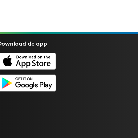
Download de
app