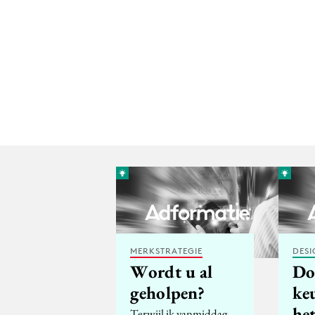
MERKSTRATEGIE
DESI
Wordt u al
Do
geholpen?
ke
het
Terwijl ik vanmiddag