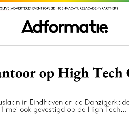
GLIVE!
GLIVE!
ADVERTEREN
ADVERTEREN
EVENTS
EVENTS
OPLEIDINGEN
OPLEIDINGEN
VACATURES
VACATURES
ACADEMY
ACADEMY
PARTNERS
PARTNERS
ieuws app
antoor op High Tech
uslaan in Eindhoven en de Danzigerkad
Media
1 mei ook gevestigd op de High Tech…
ormation
Merkstrategie
PR