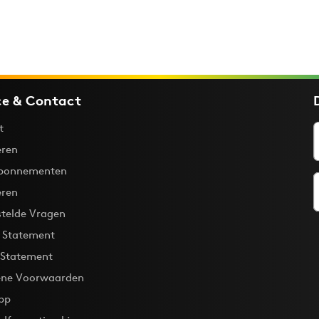
ce & Contact
t
ren
bonnementen
eren
stelde Vragen
y Statement
 Statement
ne Voorwaarden
pp