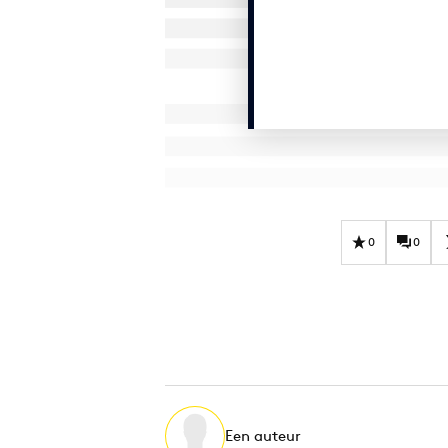
0
0
Een auteur