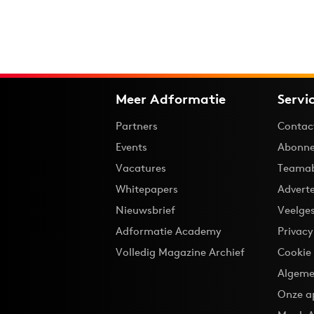
Meer Adformatie
Servi
Partners
Contac
Events
Abonne
Vacatures
Teama
Whitepapers
Advert
Nieuwsbrief
Veelge
Adformatie Academy
Privac
Volledig Magazine Archief
Cookie
Algeme
Onze a