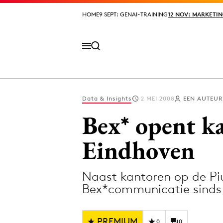
HOME
HOME
9 SEPT: GENAI-TRAINING
9 SEPT: GENAI-TRAINING
12 NOV: MARKETIN
12 NOV: MARKETIN
Data & Insights
2 MEI 2008
EEN AUTEUR
Volg het laatste nieuws via de Adformatie N
Bex* opent k
Eindhoven
Topics
Naast kantoren op de Pi
Artificial Intelligence
Design
Bex*communicatie sinds 
Bureaus
Digital transf
Campagnes
Diversiteit
PREMIUM
0
0