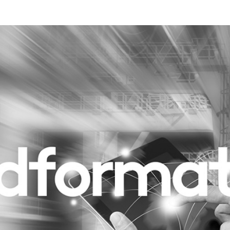
Programmatic
ering
Purpose Marketing
keting
Reputatie & crisis
nicatie