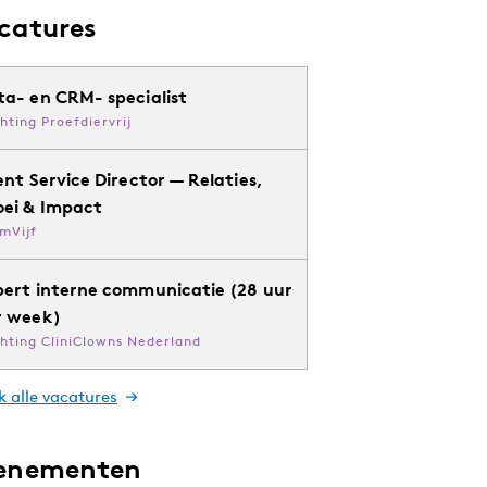
catures
ta- en CRM- specialist
chting Proefdiervrij
ent Service Director — Relaties,
oei & Impact
mVijf
pert interne communicatie (28 uur
r week)
chting CliniClowns Nederland
k alle vacatures
enementen