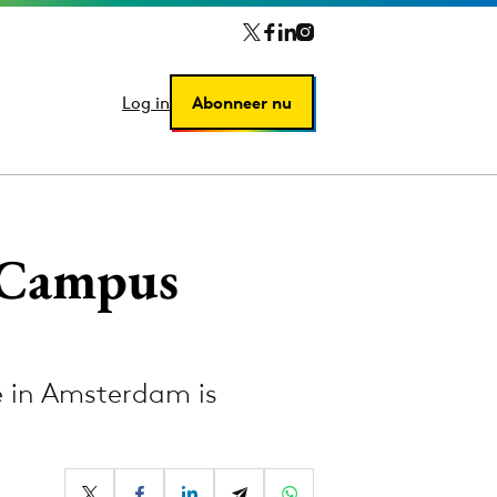
Log in
Log in
Abonneer nu
Abonneer nu
 Campus
e in Amsterdam is