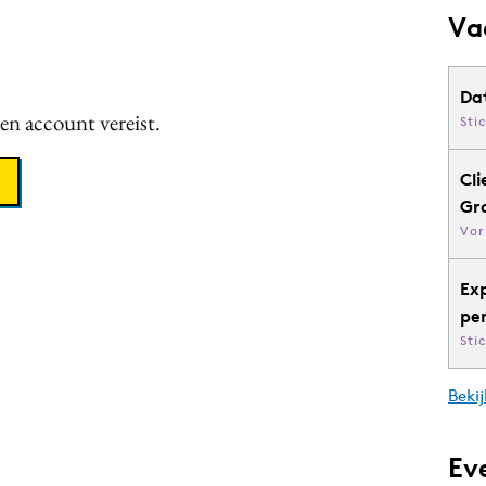
Va
Da
een account vereist.
Sti
Cli
Gr
Vor
Ex
pe
Sti
Bekij
Ev