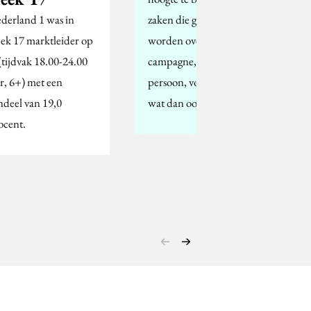
derland 1 was in
zaken die geschreven
ek 17 marktleider op
worden over je
 (tijdvak 18.00-24.00
campagne, bedrijf,
r, 6+) met een
persoon, voetbalclub of
ndeel van 19,0
wat dan ook.…
ocent.