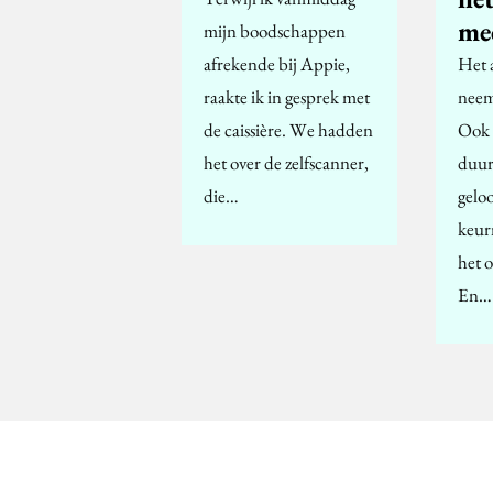
me
mijn boodschappen
afrekende bij Appie,
Het 
raakte ik in gesprek met
neem
de caissière. We hadden
Ook 
het over de zelfscanner,
duur
die…
geloo
keur
het 
En…