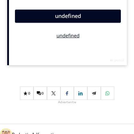
Bureaus
Campagnes
Carriere
Contentmarketing
Craft
Customer Experience
Data & Insights
Design
Digital transformation
Diversiteit
0
0
Effectiviteit
Advertentie
Gedragsverandering
Influencer marketing
Interne communicatie
Martech