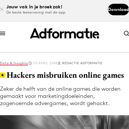
Jouw vak in je broekzak!
Download
De beste leeservaring met de app
Abonneer nu
Abonneer nu
Data & Insights
23 APRIL 2008
REDACTIE ADFORMATIE
Log in
Hackers misbruiken online games
Zeker de helft van de online games die worden
Download de app
gemaakt voor marketingdoeleinden,
Volg het laatste nieuws via de Adformatie
zogenoemde advergames, wordt gehackt.
Nieuws app