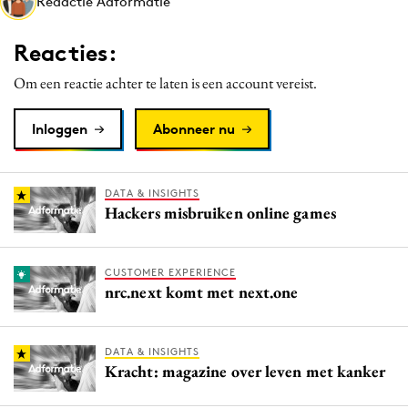
Redactie Adformatie
Media
Merkstrategie
Reacties:
PR
Om een reactie achter te laten is een account vereist.
Programmatic
Purpose Marketing
Inloggen
Abonneer nu
Reputatie & crisis
DATA & INSIGHTS
Hackers misbruiken online games
CUSTOMER EXPERIENCE
nrc.next komt met next.one
DATA & INSIGHTS
Kracht: magazine over leven met kanker