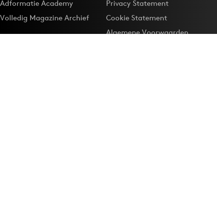
Adformatie Academy
Privacy Statement
Volledig Magazine Archief
Cookie Statement
Algemene Voorwaarden
Onze app
Maak Adformatie.nl je
Google-favoriet
Privacyinstellingen
Download de
Adformatie Nieuws App