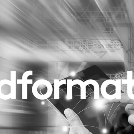
Programmatic
ering
Purpose Marketing
keting
Reputatie & crisis
nicatie