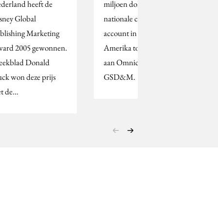
derland heeft de
miljoen dollar tellende
sney Global
nationale creatieve
blishing Marketing
account in Noord-
ard 2005 gewonnen.
Amerika toegewezen
ekblad Donald
aan Omnicom Group’s
ck won deze prijs
GSD&M.
t de…