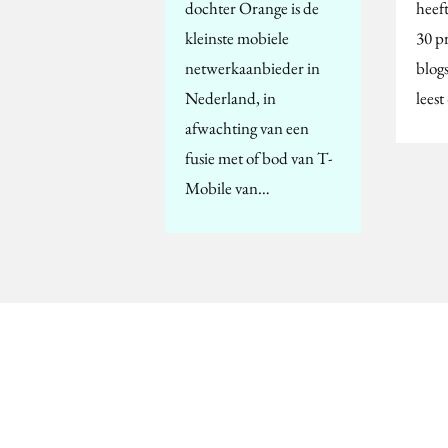
dochter Orange is de
heef
kleinste mobiele
30 pr
netwerkaanbieder in
blog
Nederland, in
lees
afwachting van een
fusie met of bod van T-
Mobile van…