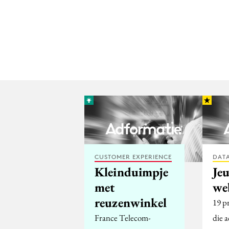
CUSTOMER EXPERIENCE
DATA
Kleinduimpje
Je
met
we
reuzenwinkel
19 p
France Telecom-
die a