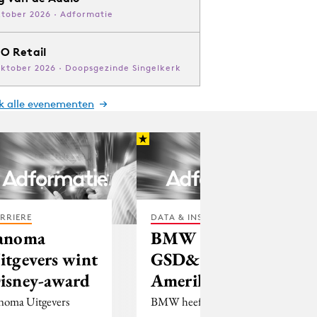
ktober 2026 · Adformatie
O Retail
oktober 2026 · Doopsgezinde Singelkerk
jk alle evenementen
RRIERE
DATA & INSIGHTS
anoma
BMW kiest
itgevers wint
GSD&M in
isney-award
Amerika
noma Uitgevers
BMW heeft het 80