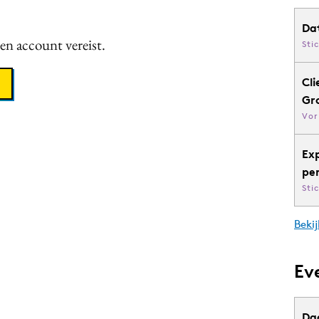
Da
een account vereist.
Sti
Cli
Gr
Vor
Ex
pe
Sti
Bekij
Ev
Da