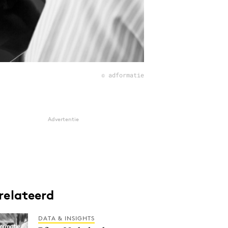
© adformatie
Advertentie
relateerd
DATA & INSIGHTS