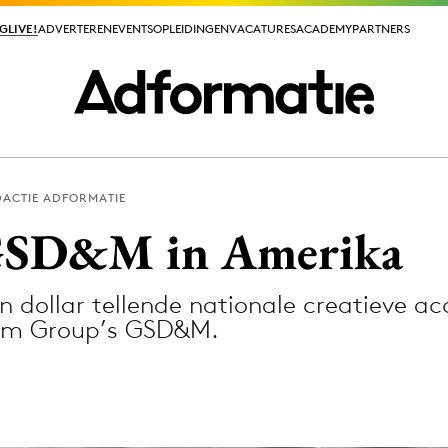
GLIVE!
GLIVE!
ADVERTEREN
ADVERTEREN
EVENTS
EVENTS
OPLEIDINGEN
OPLEIDINGEN
VACATURES
VACATURES
ACADEMY
ACADEMY
PARTNERS
PARTNERS
DACTIE ADFORMATIE
ieuws app
GSD&M in Amerika
 dollar tellende nationale creatieve a
om Group’s GSD&M.
Media
ormation
Merkstrategie
PR