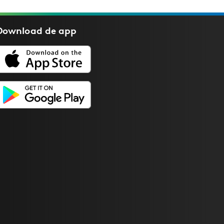
Download de
app