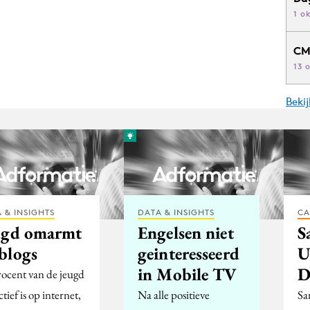
1 o
CM
13 
Beki
 & INSIGHTS
DATA & INSIGHTS
CA
ugd omarmt
Engelsen niet
S
blogs
geinteresseerd
U
in Mobile TV
D
rocent van de jeugd
ctief is op internet,
Na alle positieve
Sa