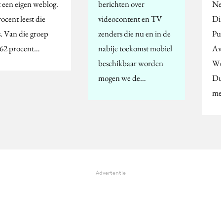
t een eigen weblog.
berichten over
Ne
ocent leest die
videocontent en TV
Di
s. Van die groep
zenders die nu en in de
Pu
t 62 procent…
nabije toekomst mobiel
Aw
beschikbaar worden
We
mogen we de…
Du
me
Advertentie