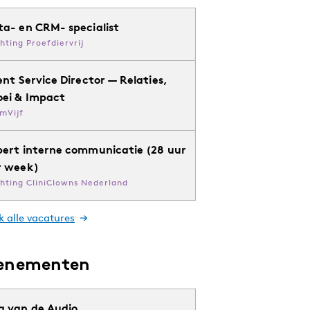
ta- en CRM- specialist
chting Proefdiervrij
ent Service Director — Relaties,
oei & Impact
mVijf
pert interne communicatie (28 uur
r week)
chting CliniClowns Nederland
k alle vacatures
enementen
g van de Audio