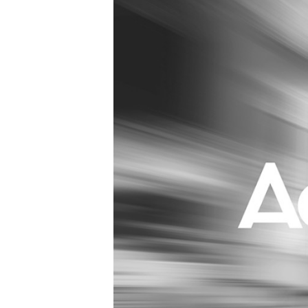
Carriere
Effectiviteit
Contentmarketing
Gedragsverand
Craft
Influencer mar
Customer Experience
Interne commu
Data & Insights
Martech