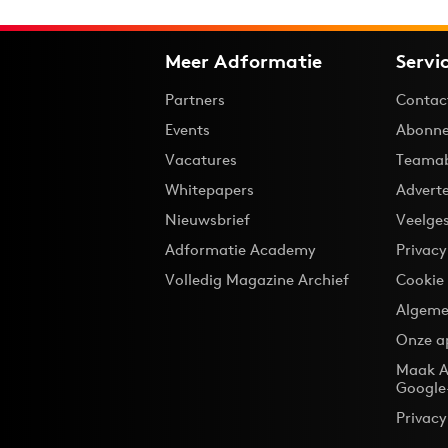
Meer Adformatie
Servi
Partners
Contac
Events
Abonne
Vacatures
Teama
Whitepapers
Advert
Nieuwsbrief
Veelge
Adformatie Academy
Privac
Volledig Magazine Archief
Cookie
Algeme
Onze a
Maak A
Google
Privacy