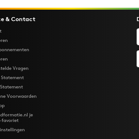
ce & Contact
t
ren
bonnementen
eren
stelde Vragen
y Statement
 Statement
ne Voorwaarden
pp
dformatie.nl je
-favoriet
instellingen