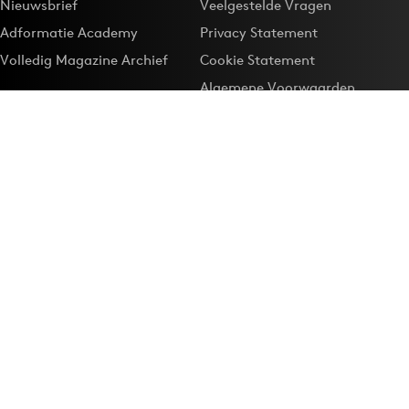
Nieuwsbrief
Veelgestelde Vragen
Adformatie Academy
Privacy Statement
Volledig Magazine Archief
Cookie Statement
Algemene Voorwaarden
Onze app
Maak Adformatie.nl je
Google-favoriet
Privacyinstellingen
Download de
Adformatie Nieuws App