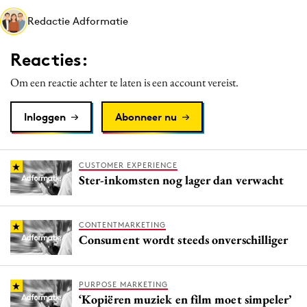
Media
Redactie Adformatie
Merkstrategie
Reacties:
PR
Programmatic
Om een reactie achter te laten is een account vereist.
Purpose Marketing
Inloggen
Abonneer nu
Reputatie & crisis
CUSTOMER EXPERIENCE
Ster-inkomsten nog lager dan verwacht
CONTENTMARKETING
Consument wordt steeds onverschilliger
PURPOSE MARKETING
‘Kopiëren muziek en film moet simpeler’