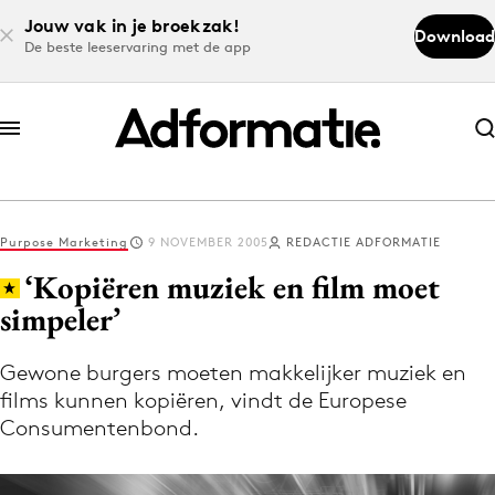
Jouw vak in je broekzak!
Download
De beste leeservaring met de app
Abonneer nu
Abonneer nu
Purpose Marketing
9 NOVEMBER 2005
REDACTIE ADFORMATIE
Log in
‘Kopiëren muziek en film moet
simpeler’
Download de app
Volg het laatste nieuws via de Adformatie
Gewone burgers moeten makkelijker muziek en
films kunnen kopiëren, vindt de Europese
Nieuws app
Consumentenbond.