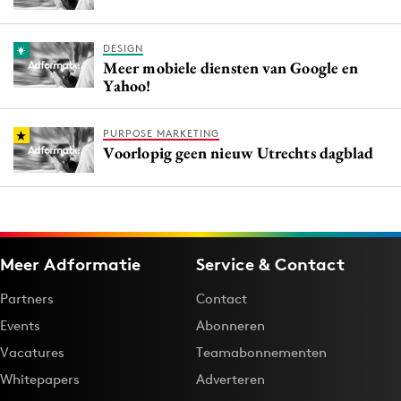
DESIGN
Meer mobiele diensten van Google en
Yahoo!
PURPOSE MARKETING
Voorlopig geen nieuw Utrechts dagblad
Meer Adformatie
Service & Contact
Partners
Contact
Events
Abonneren
Vacatures
Teamabonnementen
Whitepapers
Adverteren