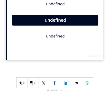
Bureaus
Campagnes
Carriere
Contentmarketing
Craft
Customer Experience
Data & Insights
Design
Digital transformation
Diversiteit
Effectiviteit
0
0
Gedragsverandering
Advertentie
Influencer marketing
Interne communicatie
Martech