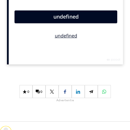
Bureaus
Campagnes
Carriere
Contentmarketing
Craft
Customer Experience
Data & Insights
Design
Digital transformation
Diversiteit
0
0
Effectiviteit
Advertentie
Gedragsverandering
Influencer marketing
Interne communicatie
Martech