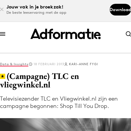
Jouw vak in je broekzak!
Download
De beste leeservaring met de app
Abonneer nu
Abonneer nu
Data & Insights
18 FEBRUARI 2013
KARI-ANNE FYGI
Log in
(Campagne) TLC en
vliegwinkel.nl
Download de app
Volg het laatste nieuws via de Adformatie
Televisiezender TLC en Vliegwinkel.nl zijn een
campagne begonnen: Shop Till You Drop.
Nieuws app