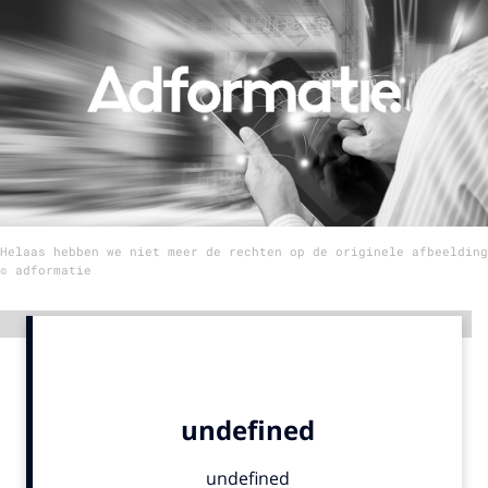
Menu
Home
9 sept: GenAI-training
12 nov: MarketingLive!
Adverteren
Helaas hebben we niet meer de rechten op de originele afbeelding
Events
© adformatie
Opleidingen
Vacatures
Advertentie
Academy
Partners
Topics
Artificial Intelligence