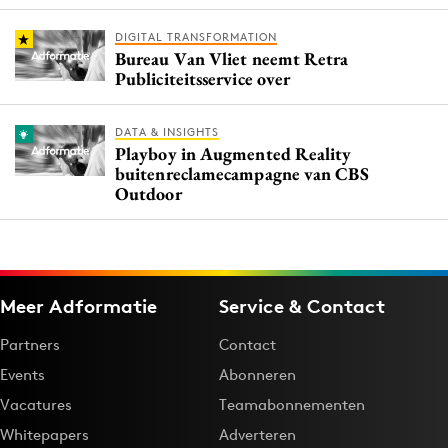
DIGITAL TRANSFORMATION
Bureau Van Vliet neemt Retra
Publiciteitsservice over
DATA & INSIGHTS
Playboy in Augmented Reality
buitenreclamecampagne van CBS
Outdoor
Meer Adformatie
Service & Contact
Partners
Contact
Events
Abonneren
Vacatures
Teamabonnementen
Whitepapers
Adverteren