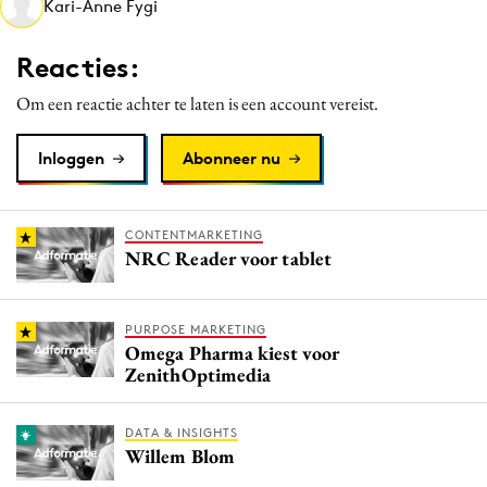
Kari-Anne Fygi
Media
Merkstrategie
Reacties:
PR
Om een reactie achter te laten is een account vereist.
Programmatic
Purpose Marketing
Inloggen
Abonneer nu
Reputatie & crisis
CONTENTMARKETING
NRC Reader voor tablet
PURPOSE MARKETING
Omega Pharma kiest voor
ZenithOptimedia
DATA & INSIGHTS
Willem Blom