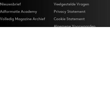
Nieuwsbrief
Veelgestelde Vragen
Adformatie Academy
Privacy Statement
Volledig Magazine Archief
Cookie Statement
Algemene Voorwaarden
Onze app
Maak Adformatie.nl je
Google-favoriet
Privacyinstellingen
Download de
Adformatie Nieuws App