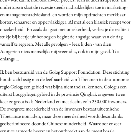
Media
ondertussen slaat de recessie steeds nadrukkelijker toe in marketing-
en managementadviesland, en worden mijn opdrachten merkbaar
Merkstrategie
korter, schaarser en oppervlakkiger. Al met al een klassiek recept voor
PR
onzekerheid . En zoals dat gaat met onzekerheid, verlies je de realiteit
Programmatic
stukje bij beetje uit het oog en begint de angstige waan van de dag
Purpose Marketing
vanzelf te regeren. Met alle gevolgen – lees: lijden - van dien.
Reputatie & crisis
Aangezien niets menselijks mij vreemd is, ook in mijn geval. Tot
onlangs….
Ik ben bestuurslid van de Golog Support Foundation. Deze stichting
houdt zich bezig met de leefbaarheid van Tibetanen in de autonome
regio Golog; een gebied wat bijna niemand zal kennen. Golog is een
uiterst hooggelegen gebied in de provincie Qinghai, ongeveer twee
keer zo groot is als Nederland en met slechts zo’n 250.000 inwoners.
De overgrote meerderheid van de inwoners bestaat uit etnische
Tibetaanse nomaden, maar deze meerderheid wordt desondanks
gediscrimineerd door de Chinese minderheid. Waardoor er zeer
ernstige armoede heerst en het ontbreekt aan de meest basale