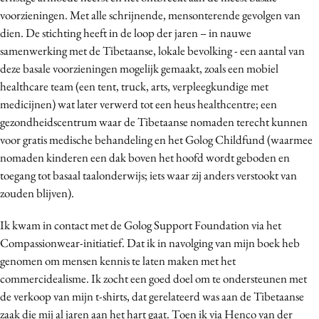
voorzieningen. Met alle schrijnende, mensonterende gevolgen van
dien. De stichting heeft in de loop der jaren – in nauwe
samenwerking met de Tibetaanse, lokale bevolking - een aantal van
deze basale voorzieningen mogelijk gemaakt, zoals een mobiel
healthcare team (een tent, truck, arts, verpleegkundige met
medicijnen) wat later verwerd tot een heus healthcentre; een
gezondheidscentrum waar de Tibetaanse nomaden terecht kunnen
voor gratis medische behandeling en het Golog Childfund (waarmee
nomaden kinderen een dak boven het hoofd wordt geboden en
toegang tot basaal taalonderwijs; iets waar zij anders verstookt van
zouden blijven).
Ik kwam in contact met de Golog Support Foundation via het
Compassionwear-initiatief. Dat ik in navolging van mijn boek heb
genomen om mensen kennis te laten maken met het
commercidealisme. Ik zocht een goed doel om te ondersteunen met
de verkoop van mijn t-shirts, dat gerelateerd was aan de Tibetaanse
zaak die mij al jaren aan het hart gaat. Toen ik via Henco van der