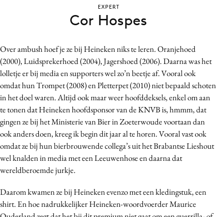
EXPERT
Bureaus
Cor Hospes
Campagnes
Carriere
Over ambush hoef je ze bij Heineken niks te leren. Oranjehoed
Contentmarketing
(2000), Luidsprekerhoed (2004), Jagershoed (2006). Daarna was het
Craft
lolletje er bij media en supporters wel zo’n beetje af. Vooral ook
Customer Experience
omdat hun Trompet (2008) en Pletterpet (2010) niet bepaald schoten
Data & Insights
in het doel waren. Altijd ook maar weer hoofddeksels, enkel om aan
te tonen dat Heineken hoofdsponsor van de KNVB is, hmmm, dat
Design
gingen ze bij het Ministerie van Bier in Zoeterwoude voortaan dan
Digital transformation
ook anders doen, kreeg ik begin dit jaar al te horen. Vooral vast ook
Diversiteit
omdat ze bij hun bierbrouwende collega’s uit het Brabantse Lieshout
Effectiviteit
wel knalden in media met een Leeuwenhose en daarna dat
Gedragsverandering
wereldberoemde jurkje.
Influencer marketing
Daarom kwamen ze bij Heineken evenzo met een kledingstuk, een
Interne communicatie
shirt. En hoe nadrukkelijker Heineken-woordvoerder Maurice
Martech
Ouderland zegt dat het bij dit premium niet gaat om een guerrilla- of