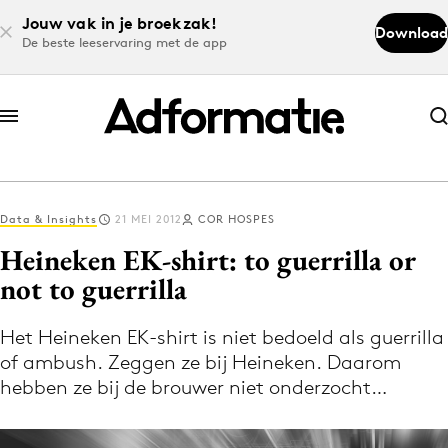
Jouw vak in je broekzak!
Download
De beste leeservaring met de app
Abonneer nu
Abonneer nu
Data & Insights
21 MEI 2012
COR HOSPES
Log in
Heineken EK-shirt: to guerrilla or
not to guerrilla
Download de app
Volg het laatste nieuws via de Adformatie
Het Heineken EK-shirt is niet bedoeld als guerrilla
of ambush. Zeggen ze bij Heineken. Daarom
Nieuws app
hebben ze bij de brouwer niet onderzocht…