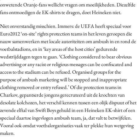
onwetende Oranje-fans wellicht vragen om moeilijkheden. Diezelfde
fans ontmoedigen de EK-shirts te dragen, doet Heineken niet.
Niet onverstandig misschien. Immers: de UEFA heeft speciaal voor
Euro2012 ‘on-site’ rights protection teams in het leven geroepen die
nauw samenwerken met locale autoriteiten om ambush in en rond de
voetbalstadions, en in ‘key areas of the host cities’ gedurende
wedstrijddagen tegen te gaan. ‘Clothing considered to bear obvious
advertising or any racist or religious messages can be confiscated and
access to the stadium can be refused. Organised groups for the
purpose of ambush marketing will be stopped and inappropriate
clothing removed or entry refused.’ Of die protection teams in
Charkov, gepantserde jongens gerecruteerd uit de krochten van
desolate kolchozen, het verschil kennen tussen een olijk dispuut of het
zevende elftal van Swift Boys gehuld in een Heineken EK-shirt of een
speciaal daartoe ingevlogen ambush team, ja, dat valt te betwijfelen.
Vooral ook omdat voetbalorganisaties vaak ter plekke hun wetgeving
maken.