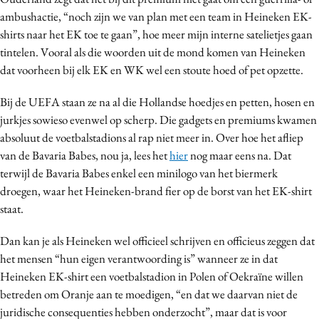
Media
ambushactie, “noch zijn we van plan met een team in Heineken EK-
shirts naar het EK toe te gaan”, hoe meer mijn interne satelietjes gaan
Merkstrategie
tintelen. Vooral als die woorden uit de mond komen van Heineken
PR
dat voorheen bij elk EK en WK wel een stoute hoed of pet opzette.
Programmatic
Purpose Marketing
Bij de UEFA staan ze na al die Hollandse hoedjes en petten, hosen en
jurkjes sowieso evenwel op scherp. Die gadgets en premiums kwamen
Reputatie & crisis
absoluut de voetbalstadions al rap niet meer in. Over hoe het afliep
van de Bavaria Babes, nou ja, lees het
hier
nog maar eens na. Dat
terwijl de Bavaria Babes enkel een minilogo van het biermerk
droegen, waar het Heineken-brand fier op de borst van het EK-shirt
staat.
Dan kan je als Heineken wel officieel schrijven en officieus zeggen dat
het mensen “hun eigen verantwoording is” wanneer ze in dat
Heineken EK-shirt een voetbalstadion in Polen of Oekraïne willen
betreden om Oranje aan te moedigen, “en dat we daarvan niet de
juridische consequenties hebben onderzocht”, maar dat is voor